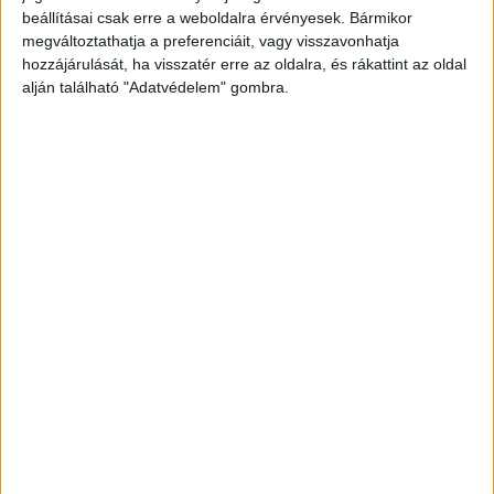
beállításai csak erre a weboldalra érvényesek. Bármikor
megváltoztathatja a preferenciáit, vagy visszavonhatja
hozzájárulását, ha visszatér erre az oldalra, és rákattint az oldal
alján található "Adatvédelem" gombra.
Cikkünk alatti hozzászólások alapján a baleset
úgy történhetett, hogy az állomáson álló vonat
takarásástól a lány nem látta az érkező vonatot