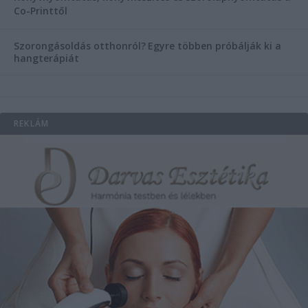
Co-Printtől
Szorongásoldás otthonról?
Egyre többen próbálják ki a
hangterápiát
REKLÁM