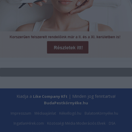
Kiadja a
| Minden jog fenntartva!
Like Company Kft
BudaPestkörnyéke.hu
Impresszum
Médiaajánlat
Kékvillogó.hu
BalatonKörnyéke.hu
IngatlanHírek.com
Közösségi Média Moderációs Elvek
DSA