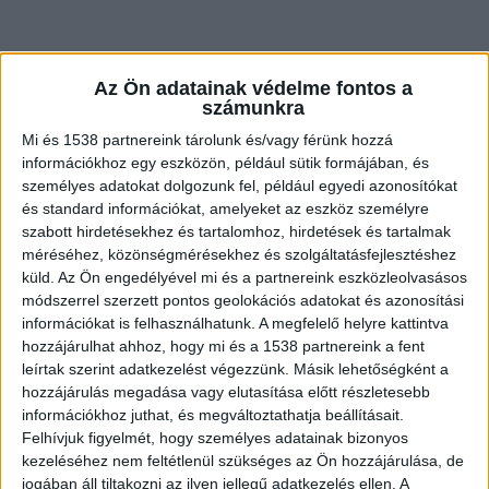
Az Ön adatainak védelme fontos a
számunkra
Mi és 1538 partnereink tárolunk és/vagy férünk hozzá
információkhoz egy eszközön, például sütik formájában, és
személyes adatokat dolgozunk fel, például egyedi azonosítókat
és standard információkat, amelyeket az eszköz személyre
szabott hirdetésekhez és tartalomhoz, hirdetések és tartalmak
méréséhez, közönségmérésekhez és szolgáltatásfejlesztéshez
Az egyik szamtanú a Facebookon ezt írta:
küld.
Az Ön engedélyével mi és a partnereink eszközleolvasásos
Nagyjából 50 méterről végignéztem a balesetet.
módszerrel szerzett pontos geolokációs adatokat és azonosítási
információkat is felhasználhatunk. A megfelelő helyre kattintva
A Pest felé tartó vonat az állomáson állt, a 16-17
hozzájárulhat ahhoz, hogy mi és a 1538 partnereink a fent
éves fiatal a túloldalról jött, lelépett a sínekre,
leírtak szerint adatkezelést végezzünk. Másik lehetőségként a
amikor a másik vonat odaért. Nagy dudaszót
hozzájárulás megadása vagy elutasítása előtt részletesebb
információkhoz juthat, és megváltoztathatja beállításait.
hallottunk és úgy tűnt vége a fekete nadrágot,
Felhívjuk figyelmét, hogy személyes adatainak bizonyos
fekete pólót viselő fiatalnak.
kezeléséhez nem feltétlenül szükséges az Ön hozzájárulása, de
jogában áll tiltakozni az ilyen jellegű adatkezelés ellen. A