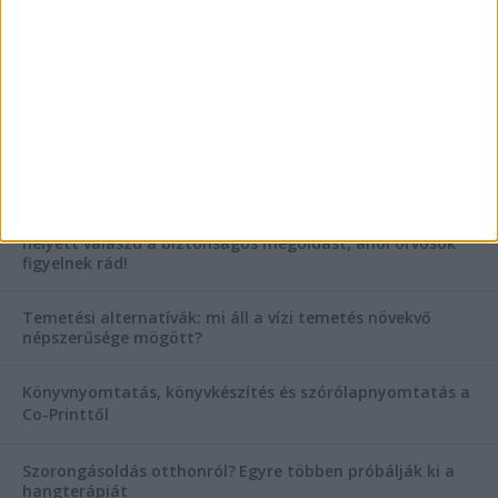
AKTUÁLIS IDŐJÁRÁS
KIEMELT TÁMOGATÓI TARTALOM
Hogyan válasszunk bérelt teherautót a nagy melegben?
Esztétikai gyógyászat, ránctalanítás Budán! Kozmetikus
helyett válaszd a biztonságos megoldást, ahol orvosok
figyelnek rád!
Temetési alternatívák: mi áll a vízi temetés növekvő
népszerűsége mögött?
Könyvnyomtatás, könyvkészítés és szórólapnyomtatás a
Co-Printtől
Szorongásoldás otthonról?
Egyre többen próbálják ki a
hangterápiát