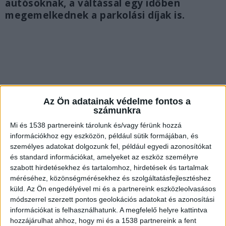
autósoknak, a váltással egy időben
megemelkednek a parkolási díjak is.
Az Ön adatainak védelme fontos a
számunkra
Mi és 1538 partnereink tárolunk és/vagy férünk hozzá
információkhoz egy eszközön, például sütik formájában, és
személyes adatokat dolgozunk fel, például egyedi azonosítókat
és standard információkat, amelyeket az eszköz személyre
szabott hirdetésekhez és tartalomhoz, hirdetések és tartalmak
méréséhez, közönségmérésekhez és szolgáltatásfejlesztéshez
Két éve halasztott döntést élesítenek
küld.
Az Ön engedélyével mi és a partnereink eszközleolvasásos
módszerrel szerzett pontos geolokációs adatokat és azonosítási
A változás nem teljesen új keletű, hiszen a
információkat is felhasználhatunk. A megfelelő helyre kattintva
Fővárosi Közgyűlés már 2024-ben döntött az
hozzájárulhat ahhoz, hogy mi és a 1538 partnereink a fent