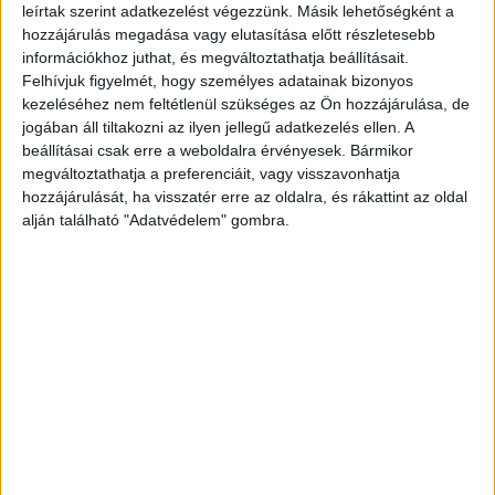
leírtak szerint adatkezelést végezzünk. Másik lehetőségként a
automaták leszereléséről és a tarifák
hozzájárulás megadása vagy elutasítása előtt részletesebb
megemeléséről. A végrehajtást azonban eddig
információkhoz juthat, és megváltoztathatja beállításait.
Felhívjuk figyelmét, hogy személyes adatainak bizonyos
elhalasztották, mivel meg kellett várni, amíg a
kezeléséhez nem feltétlenül szükséges az Ön hozzájárulása, de
Budapesti Közlekedési Központ (BKK) befejezi a
jogában áll tiltakozni az ilyen jellegű adatkezelés ellen. A
BudapestGO applikáció parkolási funkciójának
beállításai csak erre a weboldalra érvényesek. Bármikor
megváltoztathatja a preferenciáit, vagy visszavonhatja
fejlesztését.
A BudapestKörnyéke.hu hírportál
hozzájárulását, ha visszatér erre az oldalra, és rákattint az oldal
legfrissebb híreit ide kattintva éred el! A
alján található "Adatvédelem" gombra.
Facebookon már 700 ezernél is többen követik a
portáljainkat, köszönjük, hogy most te is minket
olvasol!