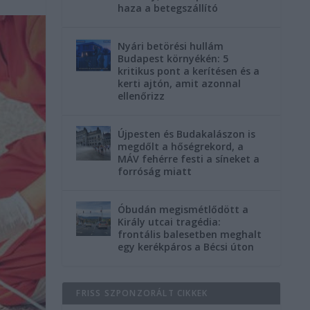
haza a betegszállító
Nyári betörési hullám
Budapest környékén: 5
kritikus pont a kerítésen és a
kerti ajtón, amit azonnal
ellenőrizz
Újpesten és Budakalászon is
megdőlt a hőségrekord, a
MÁV fehérre festi a síneket a
forróság miatt
Óbudán megismétlődött a
Király utcai tragédia:
frontális balesetben meghalt
egy kerékpáros a Bécsi úton
FRISS SZPONZORÁLT CIKKEK