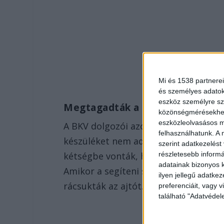
Mi és 1538 partnerei
és személyes adatoka
eszköz személyre sz
Megtagadták a segítséget
közönségmérésekhez 
eszközleolvasásos mó
A BKV dolgozói azonban csak hosszab
felhasználhatunk. A 
készüléket nem adják oda, „már jön a
szerint adatkezelést
részletesebb informác
kétségbe vonták, hogy bárki az ott t
adatainak bizonyos k
Amikor a segíteni szándékozó férfi 
ilyen jellegű adatke
rácsukták az ajtót.
preferenciáit, vagy v
található "Adatvéde