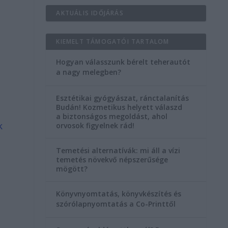
AKTUÁLIS IDŐJÁRÁS
KIEMELT TÁMOGATÓI TARTALOM
Hogyan válasszunk bérelt teherautót
a nagy melegben?
y
Esztétikai gyógyászat, ránctalanítás
Budán! Kozmetikus helyett válaszd
a biztonságos megoldást, ahol
k
orvosok figyelnek rád!
Temetési alternatívák: mi áll a vízi
temetés növekvő népszerűsége
mögött?
Könyvnyomtatás, könyvkészítés és
szórólapnyomtatás a Co-Printtől