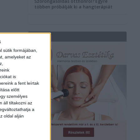
Szorongásoldás otthonról?
Egyre
többen próbálják ki a hangterápiát
REKLÁM
a
l sütik formájában,
at, amelyeket az
z,
reink
iókat is
a
reink a fent leírtak
s
tása előtt
hogy személyes
áll tiltakozni az
egváltoztathatja a
z oldal alján