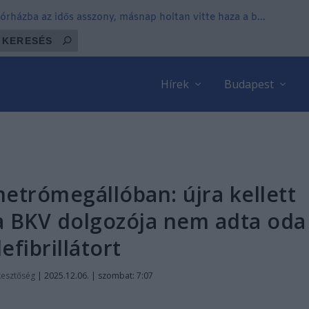
órházba az idős asszony, másnap holtan vitte haza a b...
Hírek
Budapest
etrómegállóban: újra kellett
, a BKV dolgozója nem adta oda
efibrillátort
kesztőség
|
2025.12.06. | szombat: 7:07