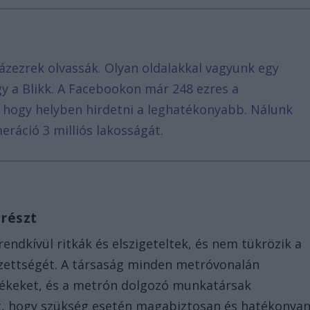
ázezrek olvassák. Olyan oldalakkal vagyunk egy
agy a Blikk. A Facebookon már 248 ezres a
, hogy helyben hirdetni a leghatékonyabb. Nálunk
eráció 3 milliós lakosságát.
 részt
rendkívül ritkák és elszigeteltek, és nem tükrözik a
lezettségét. A társaság minden metróvonalán
lékeket, és a metrón dolgozó munkatársak
t, hogy szükség esetén magabiztosan és hatékonya