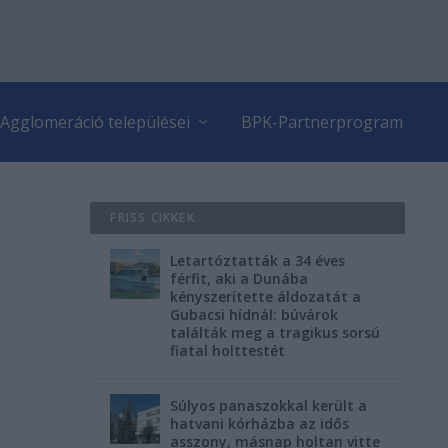
Agglomeráció települései
BPK-Partnerprogram
FRISS CIKKEK
Letartóztatták a 34 éves
férfit, aki a Dunába
kényszerítette áldozatát a
Gubacsi hídnál: búvárok
találták meg a tragikus sorsú
fiatal holttestét
Súlyos panaszokkal került a
hatvani kórházba az idős
asszony, másnap holtan vitte