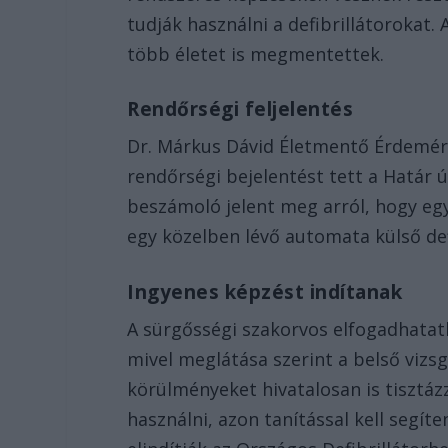
tudják használni a defibrillátorokat
több életet is megmentettek.
Rendőrségi feljelentés
Dr. Márkus Dávid Életmentő Érdemér
rendőrségi bejelentést tett a Határ 
beszámoló jelent meg arról, hogy egy
egy közelben lévő automata külső defi
Ingyenes képzést indítanak
A sürgősségi szakorvos elfogadhatatl
mivel meglátása szerint a belső vizsg
körülményeket hivatalosan is tisztáz
használni, azon tanítással kell segít