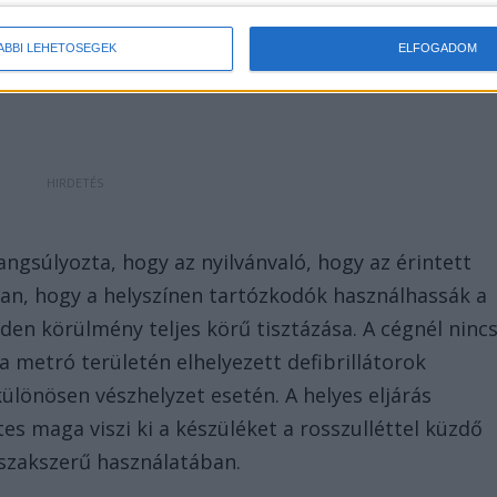
ÁBBI LEHETŐSÉGEK
ELFOGADOM
gsúlyozta, hogy az nyilvánvaló, hogy az érintett
, hogy a helyszínen tartózkodók használhassák a
inden körülmény teljes körű tisztázása. A cégnél ninc
a metró területén elhelyezett defibrillátorok
ülönösen vészhelyzet esetén. A helyes eljárás
tes maga viszi ki a készüléket a rosszulléttel küzdő
szakszerű használatában.