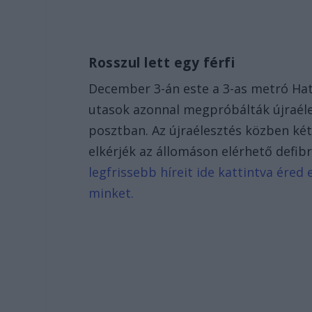
Rosszul lett egy férfi
December 3-án este a 3-as metró Határ
utasok azonnal megpróbálták újraéle
posztban. Az újraélesztés közben két
elkérjék az állomáson elérhető defibr
legfrissebb híreit ide kattintva ére
minket.