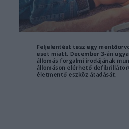
Feljelentést tesz egy mentőorvo
eset miatt. December 3-án ugyan
állomás forgalmi irodájának mun
állomáson elérhető defibrilláto
életmentő eszköz átadását.