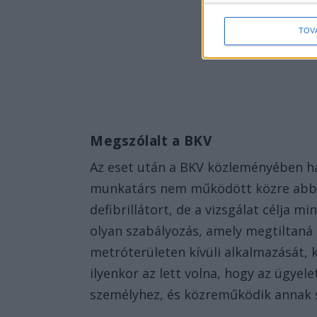
TOV
Megszólalt a BKV
Az eset után a BKV közleményében han
munkatárs nem működött közre abban
defibrillátort, de a vizsgálat célja m
olyan szabályozás, amely megtiltaná 
metróterületen kívüli alkalmazását, k
ilyenkor az lett volna, hogy az ügyele
személyhez, és közreműködik annak 