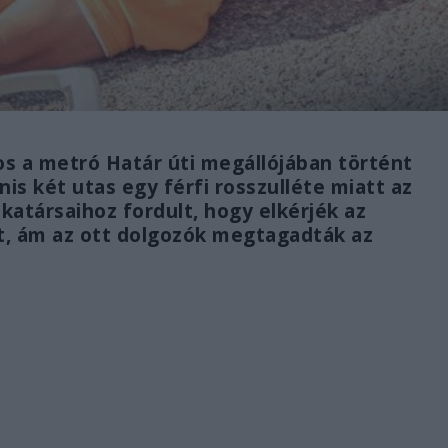
s a metró Határ úti megállójában történt
is két utas egy férfi rosszulléte miatt az
katársaihoz fordult, hogy elkérjék az
rt, ám az ott dolgozók megtagadták az