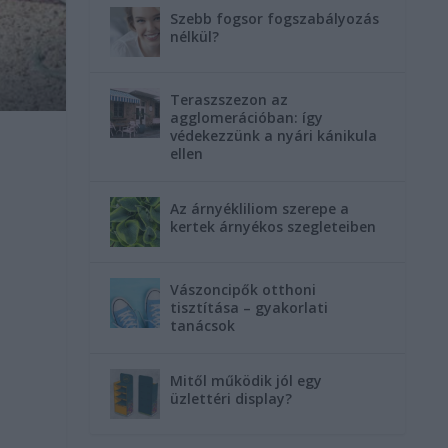
Szebb fogsor fogszabályozás
nélkül?
Teraszszezon az
agglomerációban: így
védekezzünk a nyári kánikula
ellen
Az árnyékliliom szerepe a
kertek árnyékos szegleteiben
Vászoncipők otthoni
tisztítása – gyakorlati
tanácsok
Mitől működik jól egy
üzlettéri display?