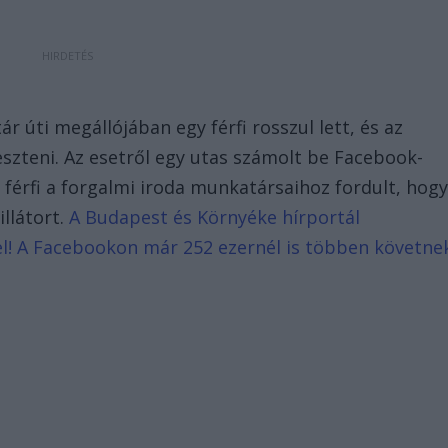
 úti megállójában egy férfi rosszul lett, és az
szteni. Az esetről egy utas számolt be Facebook-
 férfi a forgalmi iroda munkatársaihoz fordult, hog
illátort.
A Budapest és Környéke hírportál
d el! A Facebookon már 252 ezernél is többen követne