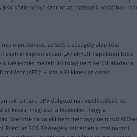
. A BKV közleménye szerint az eszközök korábban má
mes mentőorvos, az SOS Elsősegély alapítója
úti esettel kapcsolatban. „Az elmúlt napokban több
 újraélesztés mellett állítólag nem került átadásra
brillátor (AED)” – írta a Blikknek az orvos.
annak tartja a BKV dolgozóinak viselkedését, és
álat kevés, megteszi a lépéseket, hogy a
zák. Szerinte ha valaki nem mer vagy nem tud AED-e
eni. Ezért az SOS Elsősegély színeiben a mai naptól