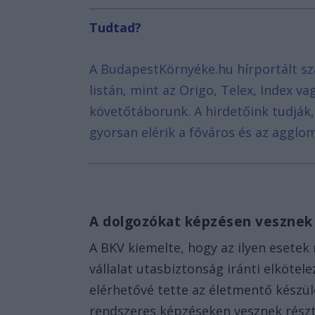
Tudtad?
A BudapestKörnyéke.hu hírportált sz
listán, mint az Origo, Telex, Index v
követőtáborunk. A hirdetőink tudják
gyorsan elérik a főváros és az agglom
A dolgozókat képzésen vesznek
A BKV kiemelte, hogy az ilyen esetek 
vállalat utasbiztonság iránti elköte
elérhetővé tette az életmentő készü
rendszeres képzéseken vesznek rész