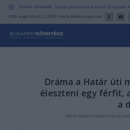
Sokan olvassák:
Súlyos panaszokkal került a hatvani k
2026. augusztus 6., 11:29:00
- Berta, Bettina napja van
Dráma a Határ úti m
éleszteni egy férfit
a d
Írta:
Budapest Környéke központi szer