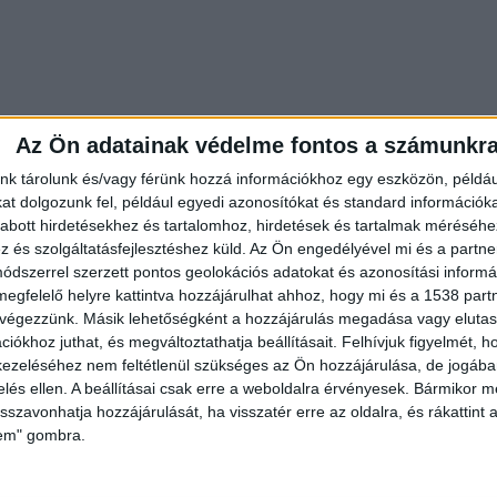
Az Ön adatainak védelme fontos a számunkr
nk tárolunk és/vagy férünk hozzá információkhoz egy eszközön, példáu
t dolgozunk fel, például egyedi azonosítókat és standard információk
abott hirdetésekhez és tartalomhoz, hirdetések és tartalmak méréséhe
és szolgáltatásfejlesztéshez küld.
Az Ön engedélyével mi és a partne
dszerrel szerzett pontos geolokációs adatokat és azonosítási informác
b várakozás után reagáltak, és azt mondták, hogy 
megfelelő helyre kattintva hozzájárulhat ahhoz, hogy mi és a 1538 partne
 mentő”, „csak a metró területén lehet használni”, é
 végezzünk. Másik lehetőségként a hozzájárulás megadása vagy elutasí
iókhoz juthat, és megváltoztathatja beállításait.
Felhívjuk figyelmét, 
artózkodók közül tudja-e kezelni a készüléket.
ezeléséhez nem feltétlenül szükséges az Ön hozzájárulása, de jogában 
kérdőre vonta a munkatársakat, azok egyszerűen
zelés ellen. A beállításai csak erre a weboldalra érvényesek. Bármikor m
isszavonhatja hozzájárulását, ha visszatér erre az oldalra, és rákattint a
lem" gombra.