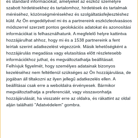
és standard információkat, amelyeket az eszköz személyre
szabott hirdetésekhez és tartalomhoz, hirdetések és tartalmak
méréséhez, közönségmérésekhez és szolgáltatásfejlesztéshez
küld.
Az Ön engedélyével mi és a partnereink eszközleolvasásos
módszerrel szerzett pontos geolokációs adatokat és azonosítási
információkat is felhasználhatunk. A megfelelő helyre kattintva
hozzájárulhat ahhoz, hogy mi és a 1538 partnereink a fent
Pénzért igazolta az oltást
leírtak szerint adatkezelést végezzünk. Másik lehetőségként a
hozzájárulás megadása vagy elutasítása előtt részletesebb
A Pest vármegyei településen praktizáló nő és
információkhoz juthat, és megváltoztathatja beállításait.
Felhívjuk figyelmét, hogy személyes adatainak bizonyos
asszisztense 2025 októberétől 2026 januárjáig
kezeléséhez nem feltétlenül szükséges az Ön hozzájárulása, de
számos, a védőoltást kikerülni igyekvő szülő
jogában áll tiltakozni az ilyen jellegű adatkezelés ellen. A
gyermeke esetében igazolta valótlanul a kötelező
beállításai csak erre a weboldalra érvényesek. Bármikor
megváltoztathatja a preferenciáit, vagy visszavonhatja
vakcina beadását az egészségügyi kiskönyvben,
hozzájárulását, ha visszatér erre az oldalra, és rákattint az oldal
amelyért pénzt fogadtak el. A doktornőre és
alján található "Adatvédelem" gombra.
asszisztensére saját rendelőjében csaptak le a
nyomozók. A cikkünk végén lévő videóban jól
látszik, hogy a doktornő pénztárcájában több