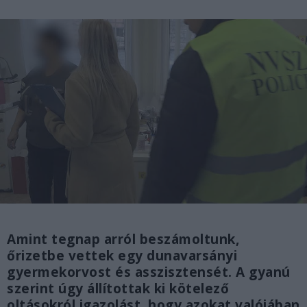
Amint tegnap arról beszámoltunk,
őrizetbe vettek egy dunavarsányi
gyermekorvost és asszisztensét. A gyanú
szerint úgy állítottak ki kötelező
oltásokról igazolást, hogy azokat valójában