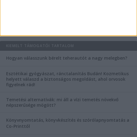
Mitől működik jól egy üzlettéri display?
AKTUÁLIS IDŐJÁRÁS
KIEMELT TÁMOGATÓI TARTALOM
Hogyan válasszunk bérelt teherautót a nagy melegben?
Esztétikai gyógyászat, ránctalanítás Budán! Kozmetikus
helyett válaszd a biztonságos megoldást, ahol orvosok
figyelnek rád!
Temetési alternatívák: mi áll a vízi temetés növekvő
népszerűsége mögött?
Könyvnyomtatás, könyvkészítés és szórólapnyomtatás a
Co-Printtől