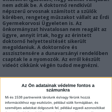
nem adták be. A doktornő rendkívül
népszerű orvosnak számított a szülők
körében, rengeteg műszakot vállalt az Érdi
Gyermekorvosi Ügyeleten is. Az
önkormányzat hivatalosan nem reagált az
ügyre, annyit írtak, hogy az érintett
doktornő helyettesítését sikerült
megoldaniuk. A doktornőre és
asszisztensére a dunavarsányi rendelőben
csaptak le a nyomozók. Az erről készült
videót cikkünk végén tudod megnézni.
Az Ön adatainak védelme fontos a
számunkra
Mi és 1538 partnereink tárolunk és/vagy férünk hozzá
információkhoz egy eszközön, például sütik formájában, és
személyes adatokat dolgozunk fel, például egyedi azonosítókat