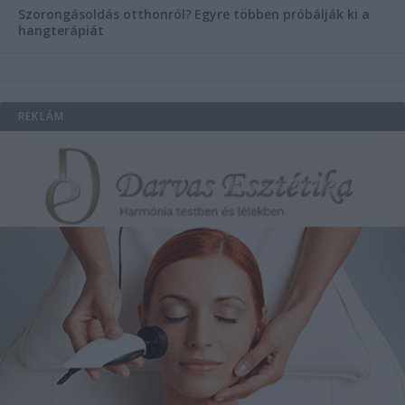
Szorongásoldás otthonról?
Egyre többen próbálják ki a
hangterápiát
REKLÁM