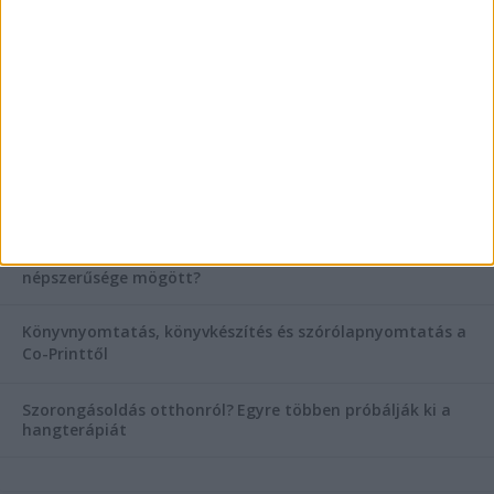
AKTUÁLIS IDŐJÁRÁS
KIEMELT TÁMOGATÓI TARTALOM
Hogyan válasszunk bérelt teherautót a nagy melegben?
Esztétikai gyógyászat, ránctalanítás Budán! Kozmetikus
helyett válaszd a biztonságos megoldást, ahol orvosok
figyelnek rád!
Temetési alternatívák: mi áll a vízi temetés növekvő
népszerűsége mögött?
Könyvnyomtatás, könyvkészítés és szórólapnyomtatás a
Co-Printtől
Szorongásoldás otthonról?
Egyre többen próbálják ki a
hangterápiát