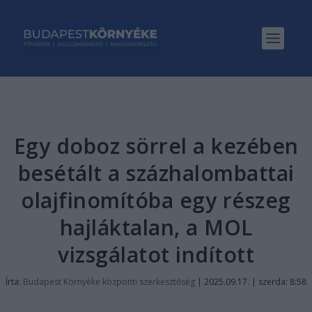
Egy doboz sörrel a kezében
besétált a százhalombattai
olajfinomítóba egy részeg
hajláktalan, a MOL
vizsgálatot indított
Írta:
Budapest Környéke központi szerkesztőség
|
2025.09.17. | szerda: 8:58