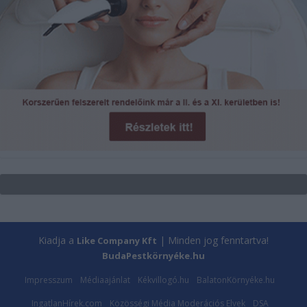
Kiadja a
| Minden jog fenntartva!
Like Company Kft
BudaPestkörnyéke.hu
Impresszum
Médiaajánlat
Kékvillogó.hu
BalatonKörnyéke.hu
IngatlanHírek.com
Közösségi Média Moderációs Elvek
DSA