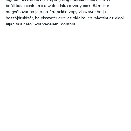
őrzött Mol Dunai Finomító területén, a Mol Nyrt.
beállításai csak erre a weboldalra érvényesek. Bármikor
válaszában elismerte, hogy a férfi jogosulatlanul
megváltoztathatja a preferenciáit, vagy visszavonhatja
volt a helyszínen – írja a Privát Kopó
bűnügyi
hozzájárulását, ha visszatér erre az oldalra, és rákattint az oldal
alján található "Adatvédelem" gombra.
magazin
.