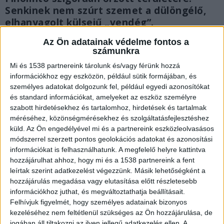
Senkinek nem szúrt szemet a dülöngélő,
elhanyagolt külsejű „vendég”.
Az Ön adatainak védelme fontos a
számunkra
Mi és 1538 partnereink tárolunk és/vagy férünk hozzá
információkhoz egy eszközön, például sütik formájában, és
személyes adatokat dolgozunk fel, például egyedi azonosítókat
és standard információkat, amelyeket az eszköz személyre
szabott hirdetésekhez és tartalomhoz, hirdetések és tartalmak
méréséhez, közönségmérésekhez és szolgáltatásfejlesztéshez
küld.
Az Ön engedélyével mi és a partnereink eszközleolvasásos
módszerrel szerzett pontos geolokációs adatokat és azonosítási
információkat is felhasználhatunk. A megfelelő helyre kattintva
hozzájárulhat ahhoz, hogy mi és a 1538 partnereink a fent
leírtak szerint adatkezelést végezzünk. Másik lehetőségként a
hozzájárulás megadása vagy elutasítása előtt részletesebb
Bejutott az olajfinomítóban
információkhoz juthat, és megváltoztathatja beállításait.
Felhívjuk figyelmét, hogy személyes adatainak bizonyos
Egy férfi órákig bolyongott az elvileg szigorúan
kezeléséhez nem feltétlenül szükséges az Ön hozzájárulása, de
jogában áll tiltakozni az ilyen jellegű adatkezelés ellen. A