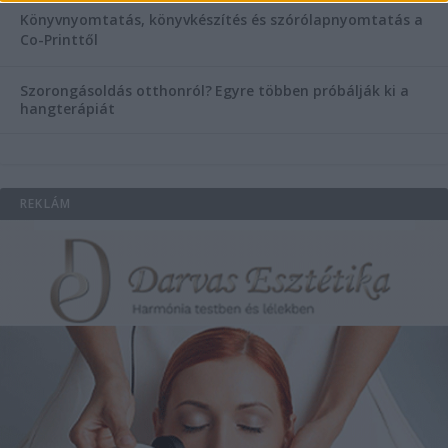
Könyvnyomtatás, könyvkészítés és szórólapnyomtatás a
Co-Printtől
Szorongásoldás otthonról?
Egyre többen próbálják ki a
hangterápiát
REKLÁM