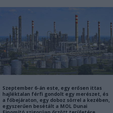
Szeptember 6-án este, egy erősen ittas
hajléktalan férfi gondolt egy merészet, és
a főbejáraton, egy doboz sörrel a kezében,
egyszerűen besétált a MOL Dunai
Finomító szigorúan őrzött területére.