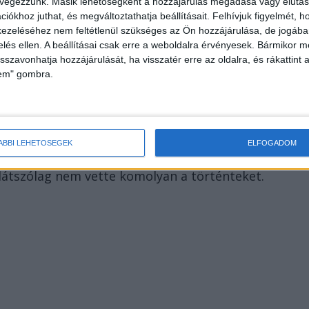
 végezzünk. Másik lehetőségként a hozzájárulás megadása vagy elutasí
iókhoz juthat, és megváltoztathatja beállításait.
Felhívjuk figyelmét, 
ezeléséhez nem feltétlenül szükséges az Ön hozzájárulása, de jogában 
zelés ellen. A beállításai csak erre a weboldalra érvényesek. Bármikor m
isszavonhatja hozzájárulását, ha visszatér erre az oldalra, és rákattint a
lem" gombra.
orzalmat
 a lángoló nő kapálózik, fel-alá rohangál, sikoltozik,
edig a két kisgyermekén kívül még egy másik személy
ÁBBI LEHETŐSÉGEK
ELFOGADOM
ben az élő adásban látható másik személy, akivel
 látszólag nem vette komolyan a történteket.