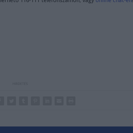
 elérhető 116-111 telefonszámon, vagy
online chat-en