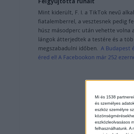
Felgyújtotta ruháit
Mint kiderült, F. I. a TikTok nevű alk
fiatalemberrel, a vesztesnek pedig fel
húsz másodperc után vehette volna az
lángok átterjedtek a testére és a tö
megszabadulni időben.
A Budapest é
éred el! A Facebookon már 252 ezern
Mi és 1538 partnerei
és személyes adatoka
eszköz személyre sz
közönségmérésekhez 
eszközleolvasásos mó
felhasználhatunk. A 