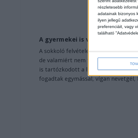
szerint adatkezelést
részletesebb informác
adatainak bizonyos k
ilyen jellegű adatke
preferenciáit, vagy v
található "Adatvéde
A gyermekei is végignézték a b
A sokkoló felvételen jól látszik, ahogy
de valamiért nem tudták eloltani. P
TOV
is tartózkodott a lakásban. Mindeköz
fogadtak egymással, vígan nevetgél,