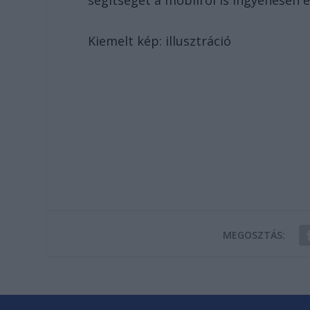
segítséget a mobilról is ingyenesen
Kiemelt kép: illusztráció
MEGOSZTÁS: