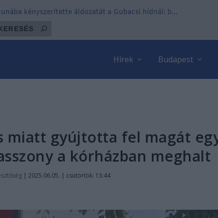
 Dunába kényszerítette áldozatát a Gubacsi hídnál: b...
Hírek
Budapest
s miatt gyújtotta fel magát eg
 asszony a kórházban meghalt
esztőség
|
2025.06.05. | csütörtök: 13:44