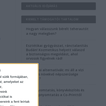
AKTUÁLIS IDŐJÁRÁS
KIEMELT TÁMOGATÓI TARTALOM
Hogyan válasszunk bérelt teherautót
a nagy melegben?
a
Esztétikai gyógyászat, ránctalanítás
Budán! Kozmetikus helyett válaszd
a biztonságos megoldást, ahol
orvosok figyelnek rád!
a
Temetési alternatívák: mi áll a vízi
temetés növekvő népszerűsége
l sütik formájában,
mögött?
at, amelyeket az
z,
Könyvnyomtatás, könyvkészítés és
reink
szórólapnyomtatás a Co-Printtől
iókat is
reink a fent leírtak