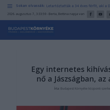
Sokan olvassák:
Letartóztatták a 34 éves férfit, aki a
2026. augusztus 7., 3:34:00
- Berta, Bettina napja van
Egy internetes kihívá
nő a Jászságban, az
Írta:
Budapest Környéke központi szerk