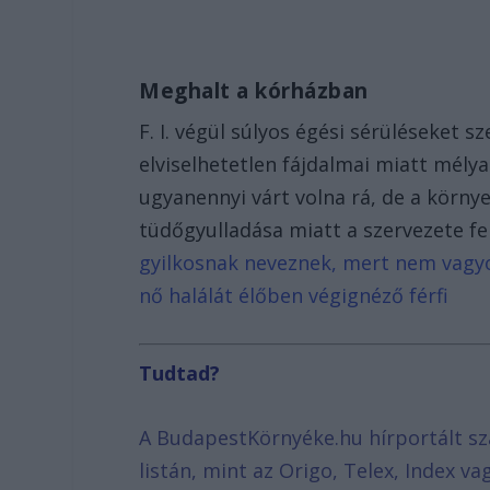
Meghalt a kórházban
F. I. végül súlyos égési sérüléseket s
elviselhetetlen fájdalmai miatt mély
ugyanennyi várt volna rá, de a körny
tüdőgyulladása miatt a szervezete fel
gyilkosnak neveznek, mert nem vagyo
nő halálát élőben végignéző férfi
Tudtad?
A BudapestKörnyéke.hu hírportált sz
listán, mint az Origo, Telex, Index v