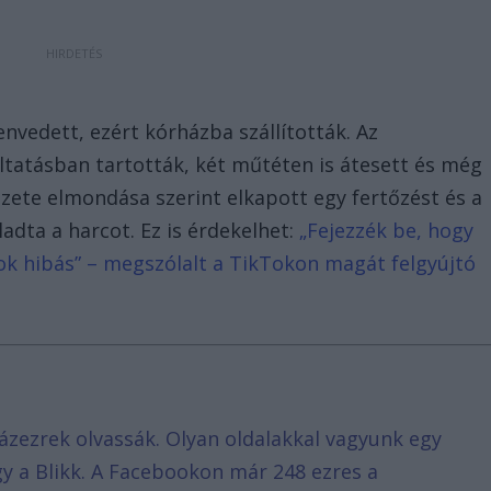
zenvedett, ezért kórházba szállították. Az
altatásban tartották, két műtéten is átesett és még
ezete elmondása szerint elkapott egy fertőzést és a
adta a harcot. Ez is érdekelhet:
„Fejezzék be, hogy
k hibás” – megszólalt a TikTokon magát felgyújtó
ázezrek olvassák. Olyan oldalakkal vagyunk egy
agy a Blikk. A Facebookon már 248 ezres a