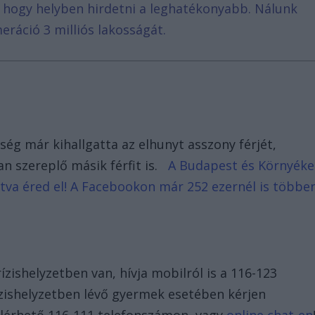
, hogy helyben hirdetni a leghatékonyabb. Nálunk
eráció 3 milliós lakosságát.
ég már kihallgatta az elhunyt asszony férjét,
n szereplő másik férfit is.
A Budapest és Környéke
intva éred el! A Facebookon már 252 ezernél is többe
zishelyzetben van, hívja mobilról is a 116-123
rízishelyzetben lévő gyermek esetében kérjen