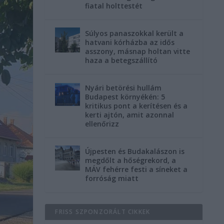
fiatal holttestét
Súlyos panaszokkal került a
hatvani kórházba az idős
asszony, másnap holtan vitte
haza a betegszállító
Nyári betörési hullám
Budapest környékén: 5
kritikus pont a kerítésen és a
kerti ajtón, amit azonnal
ellenőrizz
Újpesten és Budakalászon is
megdőlt a hőségrekord, a
MÁV fehérre festi a síneket a
forróság miatt
FRISS SZPONZORÁLT CIKKEK