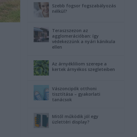
Szebb fogsor fogszabályozás
nélkül?
Teraszszezon az
agglomerációban: így
védekezzünk a nyári kánikula
ellen
Az árnyékliliom szerepe a
kertek árnyékos szegleteiben
Vászoncipők otthoni
tisztítása – gyakorlati
tanácsok
Mitől működik jól egy
üzlettéri display?