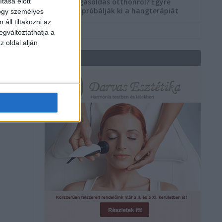
tása előtt
Szorongásoldás otthonról?
Egyre
többen próbálják ki a hangterápiát
hogy személyes
áll tiltakozni az
egváltoztathatja a
z oldal alján
REKLÁM