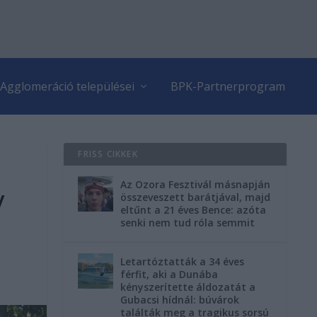
Agglomeráció települései
BPK-Partnerprogram
FRISS CIKKEK
Az Ozora Fesztivál másnapján
y
összeveszett barátjával, majd
eltűnt a 21 éves Bence: azóta
senki nem tud róla semmit
Letartóztatták a 34 éves
férfit, aki a Dunába
kényszerítette áldozatát a
Gubacsi hídnál: búvárok
találták meg a tragikus sorsú