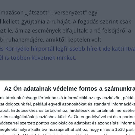
almazáson „játszott”, „versenyzett” egy
 kellett gyújtania a ruháját. A fogadás szerint csak
t le, ám az események elfajultak: a nő felsőjéről a
bbi ruhaneműjére, amiktől képtelen volt
s Környéke hírportál legfrissebb híreit ide kattintv
él is többen követnek minket.
Az Ön adatainak védelme fontos a számunkr
nk tárolunk és/vagy férünk hozzá információkhoz egy eszközön, példáu
t dolgozunk fel, például egyedi azonosítókat és standard információk
abott hirdetésekhez és tartalomhoz, hirdetések és tartalmak méréséhe
és szolgáltatásfejlesztéshez küld.
Az Ön engedélyével mi és a partne
dszerrel szerzett pontos geolokációs adatokat és azonosítási informác
megfelelő helyre kattintva hozzájárulhat ahhoz, hogy mi és a 1538 partne