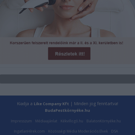
Kiadja a
| Minden jog fenntartva!
Like Company Kft
BudaPestkörnyéke.hu
Impresszum
Médiaajánlat
Kékvillogó.hu
BalatonKörnyéke.hu
IngatlanHírek.com
Közösségi Média Moderációs Elvek
DSA