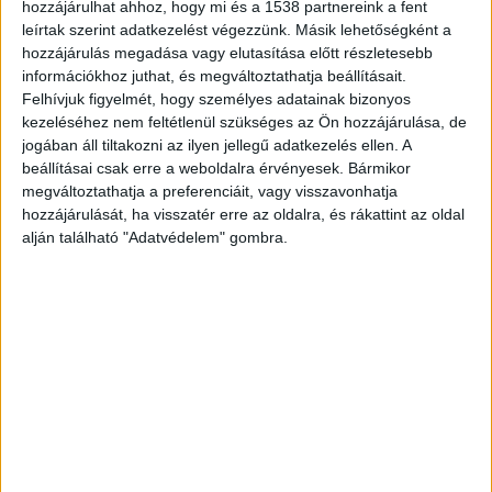
hozzájárulhat ahhoz, hogy mi és a 1538 partnereink a fent
Keleti pályaudvarra indult Tokaj InterCity (IC
leírtak szerint adatkezelést végezzünk. Másik lehetőségként a
1652) 15:17-kor a Keleti pályaudvarra érkezéskor
hozzájárulás megadása vagy elutasítása előtt részletesebb
információkhoz juthat, és megváltoztathatja beállításait.
kis sebességgel nekiütközött a vágány végi
Felhívjuk figyelmét, hogy személyes adatainak bizonyos
ütközőbaknak. A vonaton utazók közül többen
kezeléséhez nem feltétlenül szükséges az Ön hozzájárulása, de
jogában áll tiltakozni az ilyen jellegű adatkezelés ellen. A
elestek, jelenlegi információink szerint két utas
beállításai csak erre a weboldalra érvényesek. Bármikor
megsérült. A baleset körülményeit vizsgálják –
megváltoztathatja a preferenciáit, vagy visszavonhatja
írta a MÁV.
A Budapest és Környéke hírportál
hozzájárulását, ha visszatér erre az oldalra, és rákattint az oldal
alján található "Adatvédelem" gombra.
legfrissebb híreit ide kattintva éred el! A
Facebookon már 252 ezernél is többen követnek
minket.