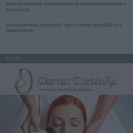
Könyvnyomtatás, könyvkészítés és szórólapnyomtatás a
Co-Printtől
Szorongásoldás otthonról?
Egyre többen próbálják ki a
hangterápiát
REKLÁM