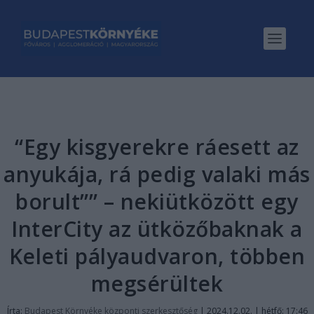
“Egy kisgyerekre ráesett az
anyukája, rá pedig valaki más
borult”” – nekiütközött egy
InterCity az ütközőbaknak a
Keleti pályaudvaron, többen
megsérültek
Írta:
Budapest Környéke központi szerkesztőség
|
2024.12.02. | hétfő: 17:46