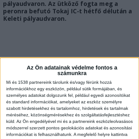
pályaudvaron. Az ütköző fogta meg a
peronra befutó Tokaj IC-t hétfő délután a
Keleti pályaudvaron.
Az Ön adatainak védelme fontos a
számunkra
Mi és 1538 partnereink tárolunk és/vagy férünk hozzá
információkhoz egy eszközön, például sütik formájában, és
személyes adatokat dolgozunk fel, például egyedi azonosítókat
és standard információkat, amelyeket az eszköz személyre
szabott hirdetésekhez és tartalomhoz, hirdetések és tartalmak
méréséhez, közönségmérésekhez és szolgáltatásfejlesztéshez
küld.
Az Ön engedélyével mi és a partnereink eszközleolvasásos
Ütközött a vonat
módszerrel szerzett pontos geolokációs adatokat és azonosítási
Hétfőn, december 2-án a Miskolcról 12:38-kor a
információkat is felhasználhatunk. A megfelelő helyre kattintva