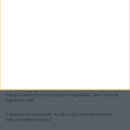
szegleteiben
Vászoncipők otthoni tisztítása – gyakorlati
tanácsok
AKTUÁLIS IDŐJÁRÁS
KIEMELT TÁMOGATÓI TARTALOM
Hogyan válasszunk bérelt teherautót a nagy melegben?
Esztétikai gyógyászat, ránctalanítás Budán! Kozmetikus
helyett válaszd a biztonságos megoldást, ahol orvosok
figyelnek rád!
Temetési alternatívák: mi áll a vízi temetés növekvő
népszerűsége mögött?