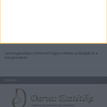
helyett válaszd a biztonságos megoldást, ahol orvosok
figyelnek rád!
Temetési alternatívák: mi áll a vízi temetés növekvő
népszerűsége mögött?
Könyvnyomtatás, könyvkészítés és szórólapnyomtatás a
Co-Printtől
Szorongásoldás otthonról?
Egyre többen próbálják ki a
hangterápiát
REKLÁM