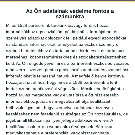
Az Ön adatainak védelme fontos a
számunkra
Mi és 1538 partnereink tárolunk és/vagy férünk hozzá
információkhoz egy eszközön, például sütik formájában, és
személyes adatokat dolgozunk fel, például egyedi azonosítókat
és standard információkat, amelyeket az eszköz személyre
szabott hirdetésekhez és tartalomhoz, hirdetések és tartalmak
méréséhez, közönségmérésekhez és szolgáltatásfejlesztéshez
küld.
Az Ön engedélyével mi és a partnereink eszközleolvasásos
módszerrel szerzett pontos geolokációs adatokat és azonosítási
információkat is felhasználhatunk. A megfelelő helyre kattintva
hozzájárulhat ahhoz, hogy mi és a 1538 partnereink a fent
leírtak szerint adatkezelést végezzünk. Másik lehetőségként a
hozzájárulás megadása vagy elutasítása előtt részletesebb
A pincehegyen keresték a nőt
információkhoz juthat, és megváltoztathatja beállításait.
A Dorogi Rendőrkapitányság rendőrei azonnal
Felhívjuk figyelmét, hogy személyes adatainak bizonyos
kezeléséhez nem feltétlenül szükséges az Ön hozzájárulása, de
megkezdték a keresést, először a tokodi
jogában áll tiltakozni az ilyen jellegű adatkezelés ellen. A
pincéknél, majd a kutatást a táti pincék irányába
beállításai csak erre a weboldalra érvényesek. Bármikor
megváltoztathatja a preferenciáit, vagy visszavonhatja
bővítették. A dűlőben egy helyi lakos segítette a