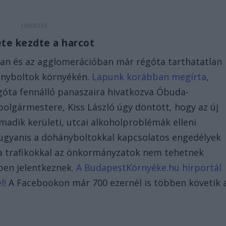
te kezdte a harcot
ban és az agglomerációban már régóta tarthatatlan
ányboltok környékén.
Lapunk korábban megírta
,
égóta fennálló panaszaira hivatkozva Óbuda-
olgármestere, Kiss László úgy döntött, hogy az új
adik kerületi, utcai alkoholproblémák elleni
n ugyanis a dohányboltokkal kapcsolatos engedélyek
, a trafikokkal az önkormányzatok nem tehetnek
ben jelentkeznek.
A BudapestKörnyéke.hu hírportál
l!
A Facebookon már 700 ezernél is többen követik 