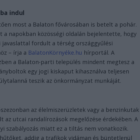
ba indul
tően most a Balaton fővárosában is betelt a pohár.
t a napokban közösségi oldalán bejelentette, hogy
javaslattal fordult a térség országgyűlési
öz – írja a
BalatonKörnyéke.hu
hírportál. A
ben a Balaton-parti település mindent megtesz a
ányboltok egy jogi kiskaput kihasználva teljesen
 súlytalanná teszik az önkormányzat munkáját.
 főszezonban az élelmiszerüzletek vagy a benzinkutak
lt az utcai randalírozások megelőzése érdekében. A
nyi szabályozás miatt ez a tiltás nem vonatkozik.
 hűtőket, addig a trafikok vidáman és büntetlenül