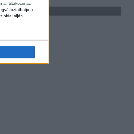
áll tiltakozni az
egváltoztathatja a
z oldal alján