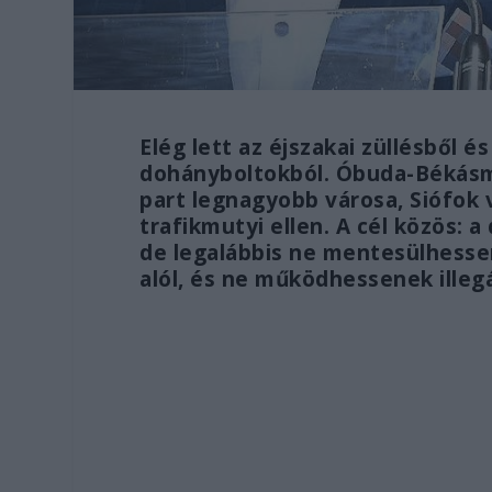
Elég lett az éjszakai züllésből é
dohányboltokból. Óbuda-Békásm
part legnagyobb városa, Siófok v
trafikmutyi ellen. A cél közös: 
de legalábbis ne mentesülhessen
alól, és ne működhessenek illegá