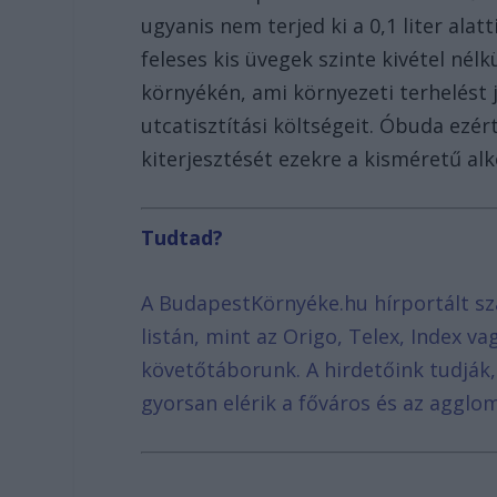
ugyanis nem terjed ki a 0,1 liter alat
feleses kis üvegek szinte kivétel nél
környékén, ami környezeti terhelést 
utcatisztítási költségeit. Óbuda ezért
kiterjesztését ezekre a kisméretű alk
Tudtad?
A BudapestKörnyéke.hu hírportált sz
listán, mint az Origo, Telex, Index v
követőtáborunk. A hirdetőink tudják
gyorsan elérik a főváros és az agglom