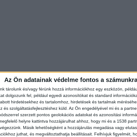
Az Ön adatainak védelme fontos a számunkr
nk tárolunk és/vagy férünk hozzá információkhoz egy eszközön, példáu
t dolgozunk fel, például egyedi azonosítókat és standard információk
ek a fővárosban
abott hirdetésekhez és tartalomhoz, hirdetések és tartalmak méréséhe
és szolgáltatásfejlesztéshez küld.
Az Ön engedélyével mi és a partne
tartja a dohányboltok kapcsán a jegyzői hatáskör
dszerrel szerzett pontos geolokációs adatokat és azonosítási informác
 lakossági panaszkezelés megerősítését. A harmadik
megfelelő helyre kattintva hozzájárulhat ahhoz, hogy mi és a 1538 partne
 végezzünk. Másik lehetőségként a hozzájárulás megadása vagy elutasí
olja a dohányboltokban az alkoholtartalmú italok
iókhoz juthat, és megváltoztathatja beállításait.
Felhívjuk figyelmét, 