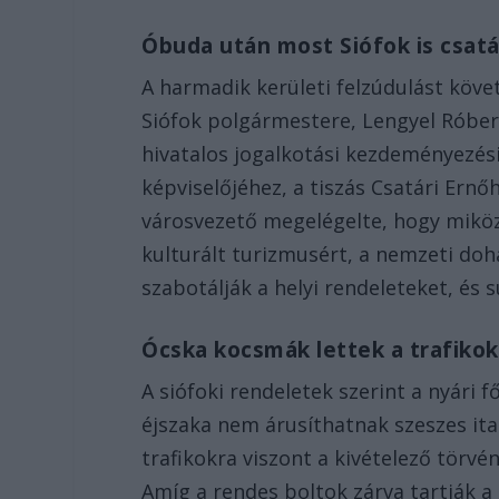
Óbuda után most Siófok is csatá
A harmadik kerületi felzúdulást köve
Siófok polgármestere, Lengyel Róber
hivatalos jogalkotási kezdeményezési 
képviselőjéhez, a tiszás Csatári Ernőh
városvezető megelégelte, hogy miköz
kulturált turizmusért, a nemzeti doh
szabotálják a helyi rendeleteket, és
Ócska kocsmák lettek a trafikok
A siófoki rendeletek szerint a nyári
éjszaka nem árusíthatnak szeszes ita
trafikokra viszont a kivételező törvé
Amíg a rendes boltok zárva tartják a