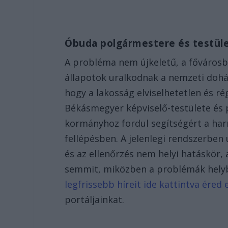
Óbuda polgármestere és testüle
A probléma nem újkeletű, a főváros
állapotok uralkodnak a nemzeti doh
hogy a lakosság elviselhetetlen és r
Békásmegyer képviselő-testülete és p
kormányhoz fordul segítségért a harm
fellépésben. A jelenlegi rendszerbe
és az ellenőrzés nem helyi hatáskör
semmit, miközben a problémák hely
legfrissebb híreit ide kattintva éred e
portáljainkat.