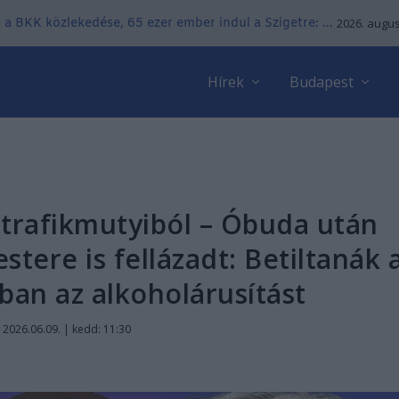
 a BKK közlekedése, 65 ezer ember indul a Szigetre: ...
2026. augus
Hírek
Budapest
s trafikmutyiból – Óbuda után
tere is fellázadt: Betiltanák 
an az alkoholárusítást
|
2026.06.09. | kedd: 11:30