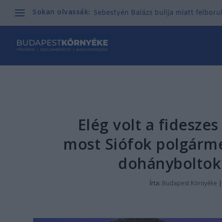
Sokan olvassák:
Sebestyén Balázs bulija miatt felborul
Elég volt a fidesze
most Siófok polgármes
dohányboltokb
Írta:
Budapest Környéke