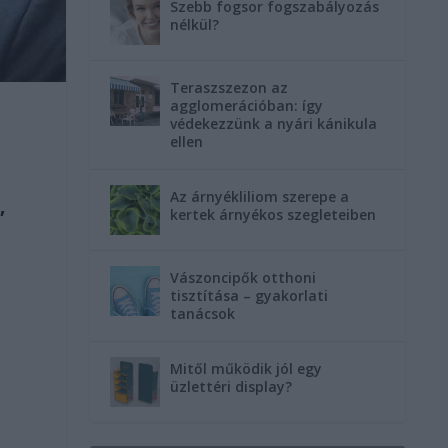
Szebb fogsor fogszabályozás
nélkül?
Teraszszezon az
agglomerációban: így
védekezzünk a nyári kánikula
ellen
Az árnyékliliom szerepe a
,
kertek árnyékos szegleteiben
Vászoncipők otthoni
tisztítása – gyakorlati
tanácsok
Mitől működik jól egy
üzlettéri display?