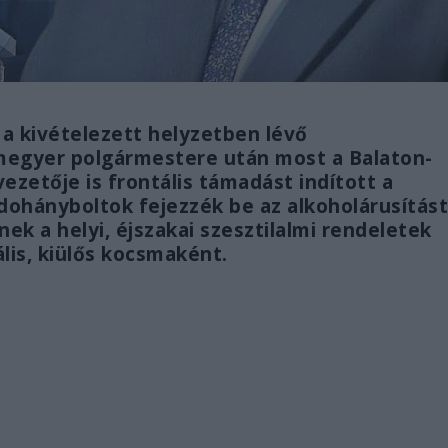
s a kivételezett helyzetben lévő
egyer polgármestere után most a Balaton-
ezetője is frontális támadást indított a
a dohányboltok fejezzék be az alkoholárusítást
ek a helyi, éjszakai szesztilalmi rendeletek
lis, kiülős kocsmaként.