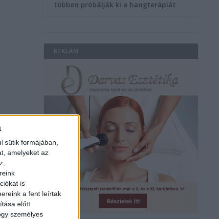
többen próbálják ki a hangterápiát
REKLÁM
a
l sütik formájában,
at, amelyeket az
z,
reink
iókat is
reink a fent leírtak
tása előtt
hogy személyes