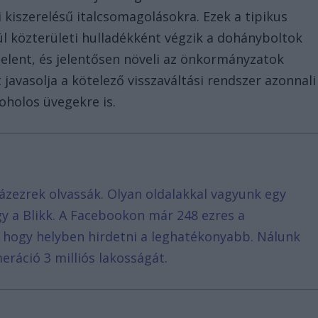
ti kiszerelésű italcsomagolásokra. Ezek a tipikus
kül közterületi hulladékként végzik a dohányboltok
jelent, és jelentősen növeli az önkormányzatok
 javasolja a kötelező visszaváltási rendszer azonnali
oholos üvegekre is.
ázezrek olvassák. Olyan oldalakkal vagyunk egy
agy a Blikk. A Facebookon már 248 ezres a
, hogy helyben hirdetni a leghatékonyabb. Nálunk
eráció 3 milliós lakosságát.