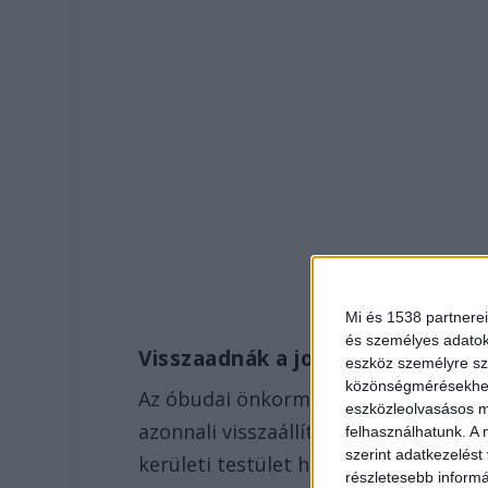
Mi és 1538 partnerei
és személyes adatoka
Visszaadnák a jogot a jegyzőkn
eszköz személyre sz
közönségmérésekhez 
Az óbudai önkormányzat indokoltnak 
eszközleolvasásos mó
azonnali visszaállítását, valamint a
felhasználhatunk. A 
szerint adatkezelést
kerületi testület határozottan javas
részletesebb informác