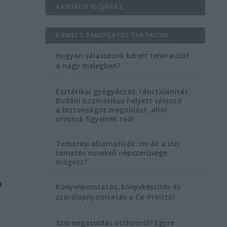
AKTUÁLIS IDŐJÁRÁS
KIEMELT TÁMOGATÓI TARTALOM
Hogyan válasszunk bérelt teherautót
a nagy melegben?
Esztétikai gyógyászat, ránctalanítás
Budán! Kozmetikus helyett válaszd
a biztonságos megoldást, ahol
orvosok figyelnek rád!
Temetési alternatívák: mi áll a vízi
temetés növekvő népszerűsége
mögött?
a
Könyvnyomtatás, könyvkészítés és
szórólapnyomtatás a Co-Printtől
Szorongásoldás otthonról?
Egyre