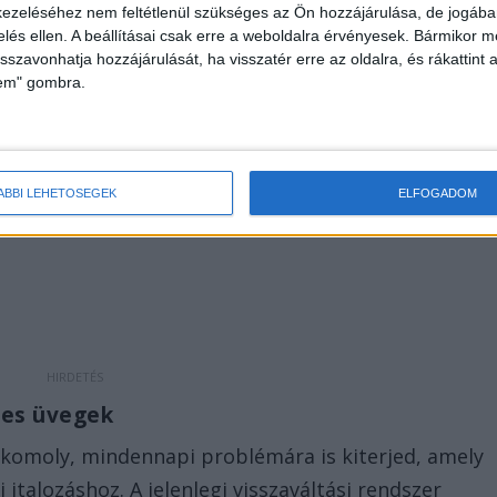
ását. Alternatív megoldásként jogot kérnek arra,
ezeléséhez nem feltétlenül szükséges az Ön hozzájárulása, de jogában 
zelés ellen. A beállításai csak erre a weboldalra érvényesek. Bármikor m
 az éjszakai alkoholeladást a trafikokban, a lakók
isszavonhatja hozzájárulását, ha visszatér erre az oldalra, és rákattint a
lme érdekében, hogy a kereskedelmi tevékenység
lem" gombra.
kókörnyezet igényeihez.
ÁBBI LEHETŐSÉGEK
ELFOGADOM
eses üvegek
komoly, mindennapi problémára is kiterjed, amely
 italozáshoz. A jelenlegi visszaváltási rendszer