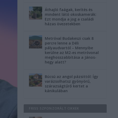
Áthajló faágak, kerítés és
mindent látó okoskamerák:
Ezt mondja a jog a családi
házas övezetekben
Metróval Budakeszi csak 8
percre lenne a Déli
pályaudvartól – Mennyibe
kerülne az M2-es metróvonal
meghosszabbítása a János-
hegy alatt?
Búcsú az angol pázsittól: Így
varázsolhatsz gyönyörű,
szárazságtűrő kertet a
kánikulában
FRISS SZPONZORÁLT CIKKEK