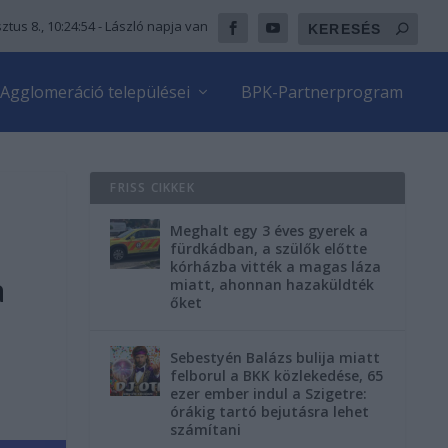
ztus 8., 10:24:55
- László napja van
Agglomeráció települései
BPK-Partnerprogram
FRISS CIKKEK
Meghalt egy 3 éves gyerek a
fürdkádban, a szülők előtte
kórházba vitték a magas láza
a
miatt, ahonnan hazaküldték
őket
Sebestyén Balázs bulija miatt
felborul a BKK közlekedése, 65
ezer ember indul a Szigetre:
órákig tartó bejutásra lehet
számítani