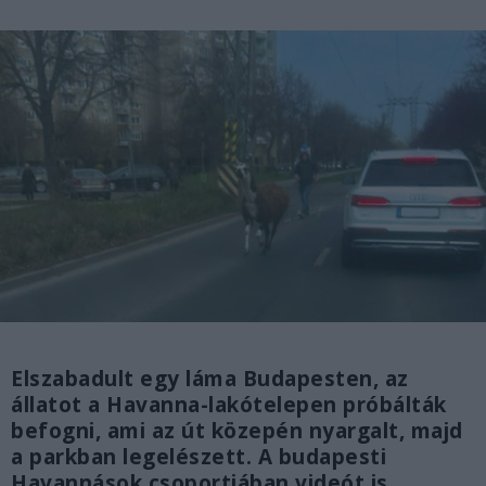
Elszabadult egy láma Budapesten, az
állatot a Havanna-lakótelepen próbálták
befogni, ami az út közepén nyargalt, majd
a parkban legelészett. A budapesti
Havannások csoportjában videót is