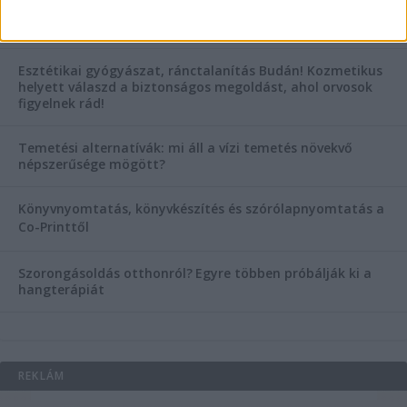
Hogyan válasszunk bérelt teherautót a nagy melegben?
Esztétikai gyógyászat, ránctalanítás Budán! Kozmetikus
helyett válaszd a biztonságos megoldást, ahol orvosok
figyelnek rád!
Temetési alternatívák: mi áll a vízi temetés növekvő
népszerűsége mögött?
Könyvnyomtatás, könyvkészítés és szórólapnyomtatás a
Co-Printtől
Szorongásoldás otthonról?
Egyre többen próbálják ki a
hangterápiát
REKLÁM