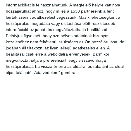
információkat is felhasználhatunk. A megfelelő helyre kattintva
lakótelepi láma befogásáról készült videó. Az
hozzájárulhat ahhoz, hogy mi és a 1538 partnereink a fent
egyik kommentelő szerint a Pesterzsébeti
leírtak szerint adatkezelést végezzünk. Másik lehetőségként a
hozzájárulás megadása vagy elutasítása előtt részletesebb
Lovasiskolaé lehet az állat, nekik valóban vannak
információkhoz juthat, és megváltoztathatja beállításait.
lámáink, valószínűleg onnan szökhetett meg.
A
Felhívjuk figyelmét, hogy személyes adatainak bizonyos
Budapest és Környéke hírportál legfrissebb
kezeléséhez nem feltétlenül szükséges az Ön hozzájárulása, de
jogában áll tiltakozni az ilyen jellegű adatkezelés ellen. A
híreit ide kattintva éred el! A Facebookon már
beállításai csak erre a weboldalra érvényesek. Bármikor
252 ezernél is többen követnek minket.
megváltoztathatja a preferenciáit, vagy visszavonhatja
hozzájárulását, ha visszatér erre az oldalra, és rákattint az oldal
alján található "Adatvédelem" gombra.