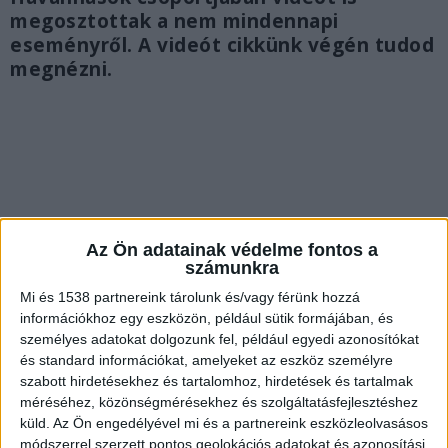
megosztottak a nem mindennapi
eseményről. A videót cikkünk végén tudod
megnézni.
Az Ön adatainak védelme fontos a
számunkra
Mi és 1538 partnereink tárolunk és/vagy férünk hozzá
információkhoz egy eszközön, például sütik formájában, és
személyes adatokat dolgozunk fel, például egyedi azonosítókat
és standard információkat, amelyeket az eszköz személyre
szabott hirdetésekhez és tartalomhoz, hirdetések és tartalmak
méréséhez, közönségmérésekhez és szolgáltatásfejlesztéshez
Videó kering a neten
küld.
Az Ön engedélyével mi és a partnereink eszközleolvasásos
Óriásit ment a közösségi oldalon a Havanna-
módszerrel szerzett pontos geolokációs adatokat és azonosítási