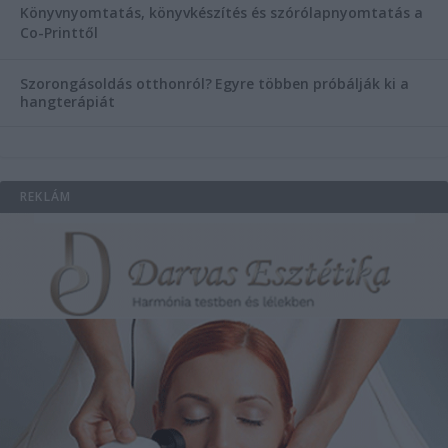
Könyvnyomtatás, könyvkészítés és szórólapnyomtatás a
Co-Printtől
Szorongásoldás otthonról?
Egyre többen próbálják ki a
hangterápiát
REKLÁM