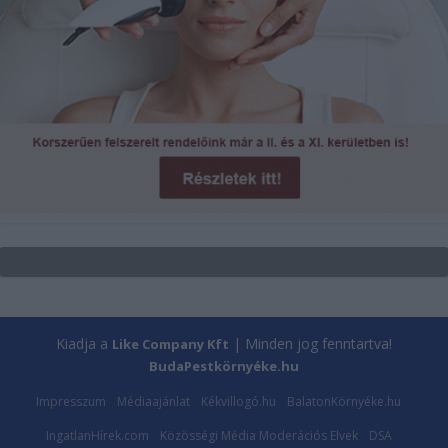
Kiadja a
| Minden jog fenntartva!
Like Company Kft
BudaPestkörnyéke.hu
Impresszum
Médiaajánlat
Kékvillogó.hu
BalatonKörnyéke.hu
IngatlanHírek.com
Közösségi Média Moderációs Elvek
DSA