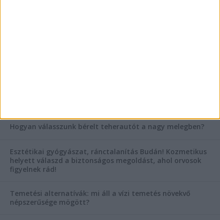
tanácsok
Mitől működik jól egy üzlettéri display?
AKTUÁLIS IDŐJÁRÁS
KIEMELT TÁMOGATÓI TARTALOM
Hogyan válasszunk bérelt teherautót a nagy melegben?
Esztétikai gyógyászat, ránctalanítás Budán! Kozmetikus
helyett válaszd a biztonságos megoldást, ahol orvosok
figyelnek rád!
Temetési alternatívák: mi áll a vízi temetés növekvő
népszerűsége mögött?