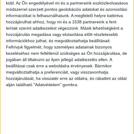
küld.
Az Ön engedélyével mi és a partnereink eszközleolvasásos
hatalom azon dolgozik, hogy kifárassza a magyar
módszerrel szerzett pontos geolokációs adatokat és azonosítási
nemzetet. A gyűlölet karmesterei hergelnek
információkat is felhasználhatunk. A megfelelő helyre kattintva
hozzájárulhat ahhoz, hogy mi és a 1538 partnereink a fent
magyart a magyar ellen – mondta Magyar Péter.
leírtak szerint adatkezelést végezzünk. Másik lehetőségként a
A Tisza Párt elnöke így szólt a Békemenet
hozzájárulás megadása vagy elutasítása előtt részletesebb
résztvevőire utalva: “nyújtsunk kezet ma
információkhoz juthat, és megváltoztathatja beállításait.
Felhívjuk figyelmét, hogy személyes adatainak bizonyos
azoknak, akik egy másik rendezvényen gyűltek
kezeléséhez nem feltétlenül szükséges az Ön hozzájárulása, de
ma össze. Legyen célunk, hogy a közbeszédet
jogában áll tiltakozni az ilyen jellegű adatkezelés ellen. A
beállításai csak erre a weboldalra érvényesek. Bármikor
visszahozzuk a tisztesség, a tények és az egymás
megváltoztathatja a preferenciáit, vagy visszavonhatja
iránti tisztelet jegyében”.
A Budapest és
hozzájárulását, ha visszatér erre az oldalra, és rákattint az oldal
alján található "Adatvédelem" gombra.
Környéke hírportál legfrissebb híreit ide
kattintva éred el! A Facebookon már 252 ezernél
is többen követnek minket.