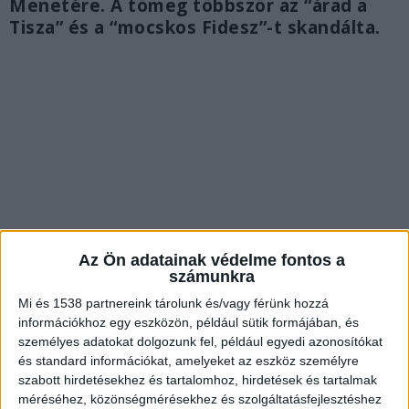
Menetére. A tömeg többször az “árad a
Tisza” és a “mocskos Fidesz”-t skandálta.
Az Ön adatainak védelme fontos a
számunkra
Mi és 1538 partnereink tárolunk és/vagy férünk hozzá
információkhoz egy eszközön, például sütik formájában, és
Megbékélésre szólította fel a két tábort
személyes adatokat dolgozunk fel, például egyedi azonosítókat
és standard információkat, amelyeket az eszköz személyre
“A politika ma Magyarországon a kifárasztásról
szabott hirdetésekhez és tartalomhoz, hirdetések és tartalmak
szól, fogalmazott Magyar, majd azt mondta: a
méréséhez, közönségmérésekhez és szolgáltatásfejlesztéshez