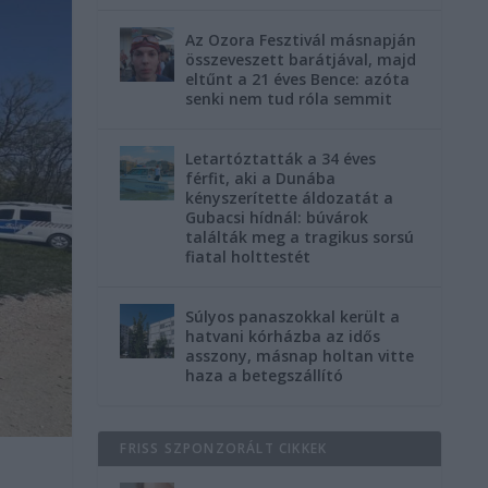
Az Ozora Fesztivál másnapján
összeveszett barátjával, majd
eltűnt a 21 éves Bence: azóta
senki nem tud róla semmit
Letartóztatták a 34 éves
férfit, aki a Dunába
kényszerítette áldozatát a
Gubacsi hídnál: búvárok
találták meg a tragikus sorsú
fiatal holttestét
Súlyos panaszokkal került a
hatvani kórházba az idős
asszony, másnap holtan vitte
haza a betegszállító
FRISS SZPONZORÁLT CIKKEK