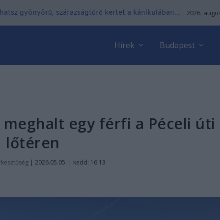
lhatsz gyönyörű, szárazságtűrő kertet a kánikulában...
2026. augus
Hírek
Budapest
 meghalt egy férfi a Péceli úti
lőtéren
rkesztőség
|
2026.05.05. | kedd: 16:13