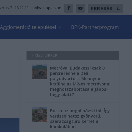
ztus 7., 18:12:14
- Ibolya napja van
Agglomeráció települései
BPK-Partnerprogram
FRISS CIKKEK
Metróval Budakeszi csak 8
percre lenne a Déli
pályudvartól – Mennyibe
kerülne az M2-es metróvonal
meghosszabbítása a János-
hegy alatt?
Búcsú az angol pázsittól: Így
varázsolhatsz gyönyörű,
szárazságtűrő kertet a
kánikulában