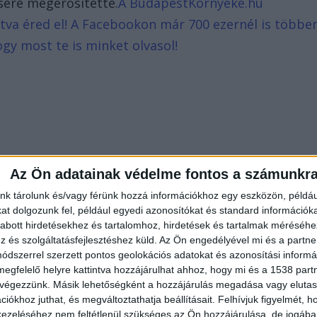
sére megerősítette.
A BudapestKörnyéke.hu
intva éred el! A Facebookon már 700 ezernél is többe
ogy most te is minket olvasol!
Az Ön adatainak védelme fontos a számunkr
nk tárolunk és/vagy férünk hozzá információkhoz egy eszközön, példáu
t dolgozunk fel, például egyedi azonosítókat és standard információk
abott hirdetésekhez és tartalomhoz, hirdetések és tartalmak méréséhe
és szolgáltatásfejlesztéshez küld.
Az Ön engedélyével mi és a partne
dszerrel szerzett pontos geolokációs adatokat és azonosítási informác
megfelelő helyre kattintva hozzájárulhat ahhoz, hogy mi és a 1538 partne
 végezzünk. Másik lehetőségként a hozzájárulás megadása vagy elutasí
iókhoz juthat, és megváltoztathatja beállításait.
Felhívjuk figyelmét, 
ezeléséhez nem feltétlenül szükséges az Ön hozzájárulása, de jogában 