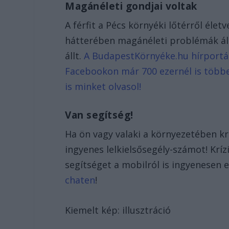
Magánéleti gondjai voltak
A férfit a Pécs környéki lőtérről élet
hátterében magánéleti problémák állh
állt.
A BudapestKörnyéke.hu hírportál l
Facebookon már 700 ezernél is többe
is minket olvasol!
Van segítség!
Ha ön vagy valaki a környezetében krí
ingyenes lelkielsősegély-számot! Krí
segítséget a mobilról is ingyenesen
chaten
!
Kiemelt kép: illusztráció