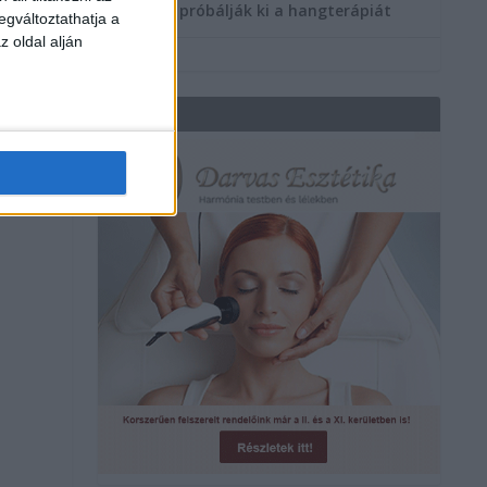
többen próbálják ki a hangterápiát
egváltoztathatja a
z oldal alján
REKLÁM
–