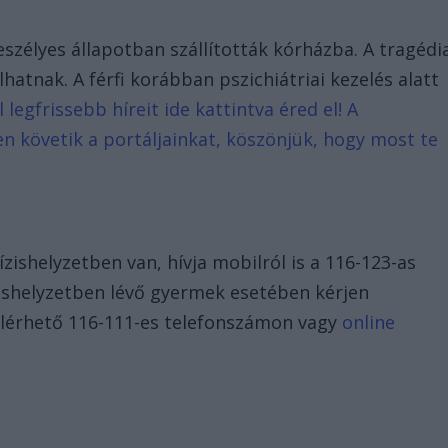
veszélyes állapotban szállították kórházba. A tragédi
atnak. A férfi korábban pszichiátriai kezelés alatt
egfrissebb híreit ide kattintva éred el! A
n követik a portáljainkat, köszönjük, hogy most te
zishelyzetben van, hívja mobilról is a 116-123-as
zishelyzetben lévő gyermek esetében kérjen
 elérhető 116-111-es telefonszámon vagy
online