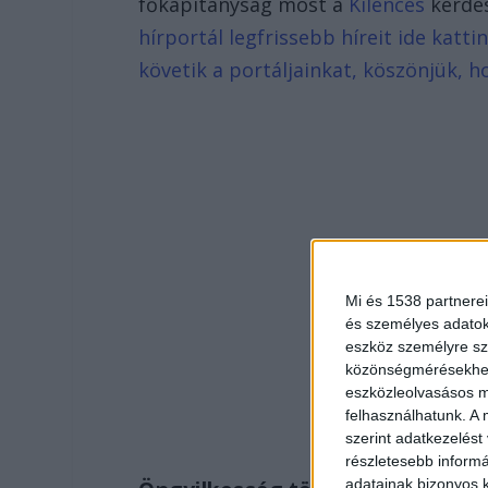
főkapitányság most a
Kilences
kérdé
hírportál legfrissebb híreit ide katt
követik a portáljainkat, köszönjük, h
Mi és 1538 partnerei
és személyes adatoka
eszköz személyre sz
közönségmérésekhez 
eszközleolvasásos mó
felhasználhatunk. A 
szerint adatkezelést
részletesebb informác
adatainak bizonyos k