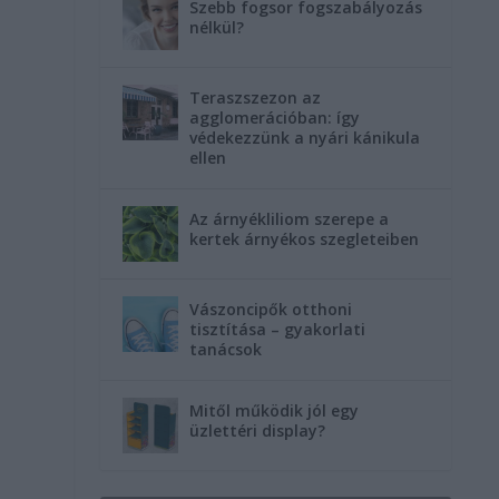
Szebb fogsor fogszabályozás
nélkül?
Teraszszezon az
agglomerációban: így
védekezzünk a nyári kánikula
ellen
Az árnyékliliom szerepe a
kertek árnyékos szegleteiben
Vászoncipők otthoni
tisztítása – gyakorlati
tanácsok
Mitől működik jól egy
üzlettéri display?