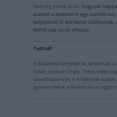
Nemrég írtunk arról
, hogy pár nappal
utazott a lövészetre egy szentlőrinci 
helyszínről őt kórházba szállították,
hétfői nap során elhunyt.
Tudtad?
A BudapestKörnyéke.hu hírportált sz
listán, mint az Origo, Telex, Index v
követőtáborunk. A hirdetőink tudják
gyorsan elérik a főváros és az agglom