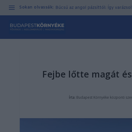
Sokan olvassák:
Búcsú az angol pázsittól: Így varázso
Fejbe lőtte magát és
Írta:
Budapest Környéke központi sze