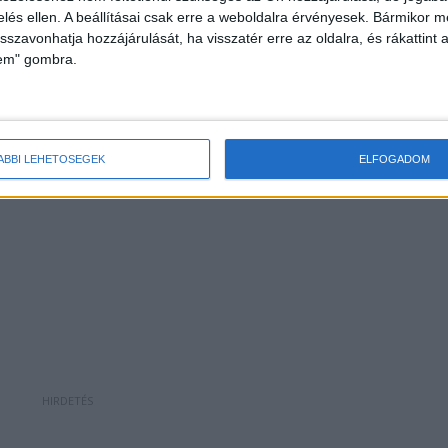
zelés ellen. A beállításai csak erre a weboldalra érvényesek. Bármikor m
ogy valóban öngyilkosságról lehet-e szó. A BRFK
isszavonhatja hozzájárulását, ha visszatér erre az oldalra, és rákattint a
lem" gombra.
 megerősíteni látszik: »a halálesettel
ja nem merült fel, a Budapesti Rendőr-
 eljárás keretében vizsgálja az eset körülményeit« 
ÁBBI LEHETŐSÉGEK
ELFOGADOM