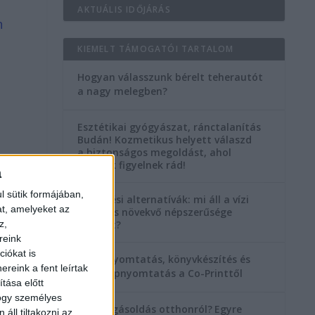
AKTUÁLIS IDŐJÁRÁS
n
KIEMELT TÁMOGATÓI TARTALOM
Hogyan válasszunk bérelt teherautót
a nagy melegben?
Esztétikai gyógyászat, ránctalanítás
Budán! Kozmetikus helyett válaszd
a biztonságos megoldást, ahol
orvosok figyelnek rád!
a
l sütik formájában,
Temetési alternatívák: mi áll a vízi
at, amelyeket az
temetés növekvő népszerűsége
z,
mögött?
reink
iókat is
Könyvnyomtatás, könyvkészítés és
reink a fent leírtak
szórólapnyomtatás a Co-Printtől
tása előtt
hogy személyes
Szorongásoldás otthonról?
Egyre
áll tiltakozni az