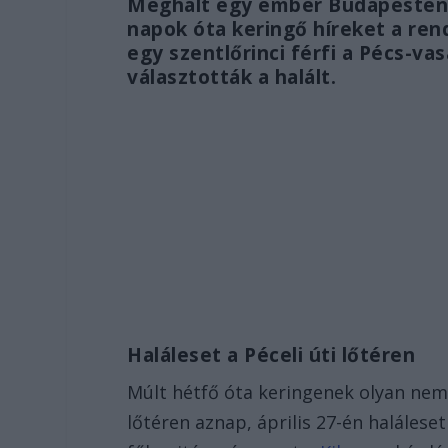
Meghalt egy ember Budapesten, a
napok óta keringő híreket a ren
egy szentlőrinci férfi a Pécs-v
választották a halált.
Haláleset a Péceli úti lőtéren
Múlt hétfő óta keringenek olyan nem h
lőtéren aznap, április 27-én halálese