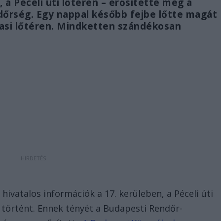
 Péceli úti lőtéren – erősítette meg a
dőrség. Egy nappal később fejbe lőtte magát
asasi lőtéren. Mindketten szándékosan
ivatalos információk a 17. kerüleben, a Péceli úti
t történt. Ennek tényét a Budapesti Rendőr-