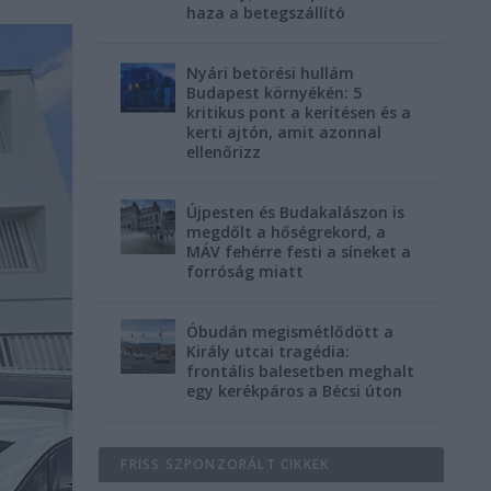
haza a betegszállító
Nyári betörési hullám
Budapest környékén: 5
kritikus pont a kerítésen és a
kerti ajtón, amit azonnal
ellenőrizz
Újpesten és Budakalászon is
megdőlt a hőségrekord, a
MÁV fehérre festi a síneket a
forróság miatt
Óbudán megismétlődött a
Király utcai tragédia:
frontális balesetben meghalt
egy kerékpáros a Bécsi úton
FRISS SZPONZORÁLT CIKKEK