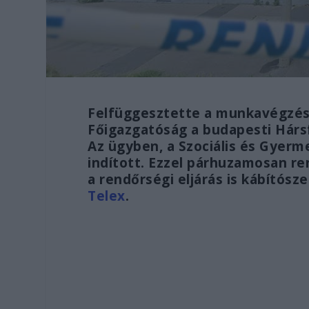
Felfüggesztette a munkavégzés 
Főigazgatóság a budapesti Hárs
Az ügyben, a Szociális és Gyerm
indított. Ezzel párhuzamosan rend
a rendőrségi eljárás is kábítósze
Telex
.