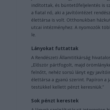
indítottak, és büntetőfeljelentés is 
a fiatal nő, aki a javítóintézet rend
élettársa is volt. Otthonukban házkut
utcai intézményhez. A nyomozók több 
le.
Lányokat futtattak
A Rendészeti Államtitkárság hivatalos
„Először pártfogolt, majd örömlány
felnőtt, nehéz sorsú lányt egy javító
élettársa a gyanú szerint. Papíron a 
testükkel kellett pénzt keresniük.”
Sok pénzt kerestek
A lányok szolgáltatásait interneten 