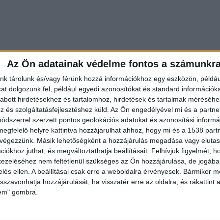
Az Ön adatainak védelme fontos a számunkr
nk tárolunk és/vagy férünk hozzá információkhoz egy eszközön, példáu
t dolgozunk fel, például egyedi azonosítókat és standard információk
abott hirdetésekhez és tartalomhoz, hirdetések és tartalmak méréséhe
és szolgáltatásfejlesztéshez küld.
Az Ön engedélyével mi és a partne
dszerrel szerzett pontos geolokációs adatokat és azonosítási informác
megfelelő helyre kattintva hozzájárulhat ahhoz, hogy mi és a 1538 partne
önrendelkezési jogról és az információszabadságról
 végezzünk. Másik lehetőségként a hozzájárulás megadása vagy elutasí
ezért arra nem áll módjukban válaszolni.
iókhoz juthat, és megváltoztathatja beállításait.
Felhívjuk figyelmét, 
ezeléséhez nem feltétlenül szükséges az Ön hozzájárulása, de jogában 
zelés ellen. A beállításai csak erre a weboldalra érvényesek. Bármikor m
isszavonhatja hozzájárulását, ha visszatér erre az oldalra, és rákattint a
lem" gombra.