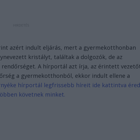
int azért indult eljárás, mert a gyermekotthonban
evezett kristályt, találtak a dolgozók, de az
rendőrséget. A hírportál azt írja, az érintett vezető
ndőrség a gyermekotthonból, ekkor indult ellene a
yéke hírportál legfrissebb híreit ide kattintva ére
 többen követnek minket.