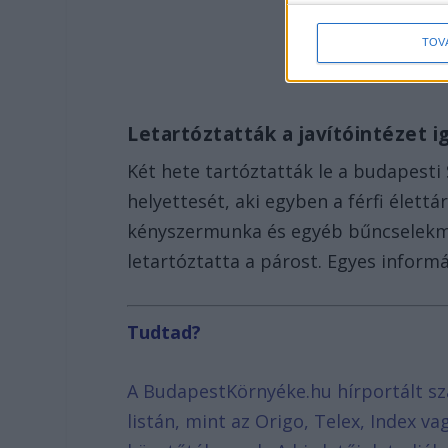
TOV
Letartóztatták a javítóintézet 
Két hete tartóztatták le a budapesti 
helyettesét, aki egyben a férfi éle
kényszermunka és egyéb bűncselekmé
letartóztatta a párost. Egyes infor
Tudtad?
A BudapestKörnyéke.hu hírportált sz
listán, mint az Origo, Telex, Index v