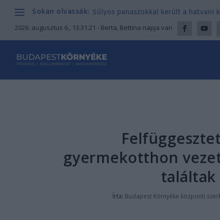
Sokan olvassák:
Súlyos panaszokkal került a hatvani k
2026. augusztus 6., 13:31:22
- Berta, Bettina napja van
Felfüggesztet
gyermekotthon vezet
találta
Írta:
Budapest Környéke központi szer