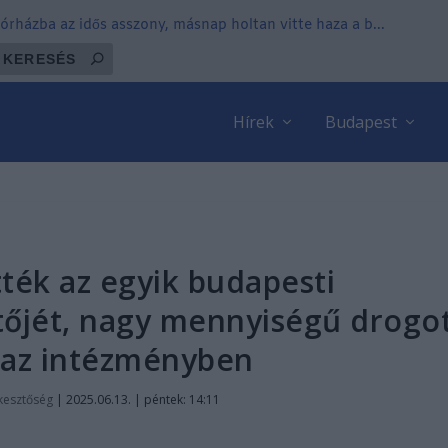
órházba az idős asszony, másnap holtan vitte haza a b...
Hírek
Budapest
ték az egyik budapesti
őjét, nagy mennyiségű drogo
k az intézményben
kesztőség
|
2025.06.13. | péntek: 14:11