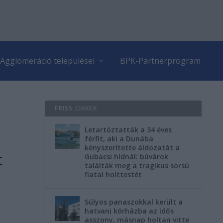
Agglomeráció települései
BPK-Partnerprogram
FRISS CIKKEK
Letartóztatták a 34 éves
férfit, aki a Dunába
kényszerítette áldozatát a
t
Gubacsi hídnál: búvárok
találták meg a tragikus sorsú
fiatal holttestét
Súlyos panaszokkal került a
hatvani kórházba az idős
asszony, másnap holtan vitte