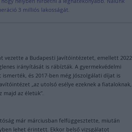
, hogy helyben hirdetni a leghatékonyabb. Nálunk
eráció 3 milliós lakosságát.
át vezette a Budapesti Javítóintézetet, emellett 2022
glenes irányítását is rábízták. A gyermekvédelmi
smerték, és 2017-ben még Jószolgálati díjat is
avítóintézet „az utolsó esélye ezeknek a fiataloknak,
sz majd az életük”.
atóság már márciusban felfüggesztette, miután
ben lehet érintett. Ekkor belső vizsgálatot