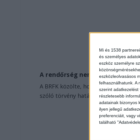
Mi és 1538 partnerei
és személyes adatoka
eszköz személyre sz
közönségmérésekhez 
A rendőrség nem nyilatkozik
eszközleolvasásos mó
felhasználhatunk. A 
A BRFK közölte, hogy az információs 
szerint adatkezelést
szóló törvény hatálya alá tartoznak, 
részletesebb informác
adatainak bizonyos k
ilyen jellegű adatke
preferenciáit, vagy v
található "Adatvéde