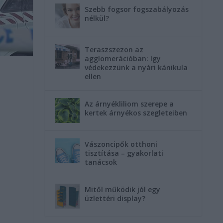
Szebb fogsor fogszabályozás
nélkül?
Teraszszezon az
agglomerációban: így
védekezzünk a nyári kánikula
ellen
.
Az árnyékliliom szerepe a
kertek árnyékos szegleteiben
Vászoncipők otthoni
tisztítása – gyakorlati
tanácsok
Mitől működik jól egy
üzlettéri display?