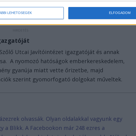
ÁBBI LEHETŐSÉGEK
ELFOGADOM
igazgatóját
Szőlő Utcai Javítóintézet igazgatóját és annak
ttársa. A nyomozó hatóságok emberkereskedelem,
ny gyanúja miatt vette őrizetbe, majd
mációk szerint gyomorfogató dolgokat műveltek.
ázezrek olvassák. Olyan oldalakkal vagyunk egy
agy a Blikk. A Facebookon már 248 ezres a