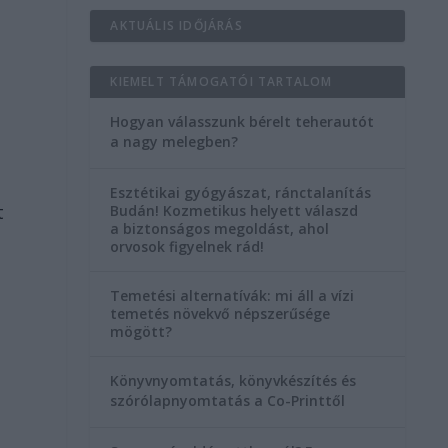
AKTUÁLIS IDŐJÁRÁS
KIEMELT TÁMOGATÓI TARTALOM
Hogyan válasszunk bérelt teherautót
a nagy melegben?
Esztétikai gyógyászat, ránctalanítás
t
Budán! Kozmetikus helyett válaszd
a biztonságos megoldást, ahol
orvosok figyelnek rád!
d
Temetési alternatívák: mi áll a vízi
temetés növekvő népszerűsége
mögött?
Könyvnyomtatás, könyvkészítés és
szórólapnyomtatás a Co-Printtől