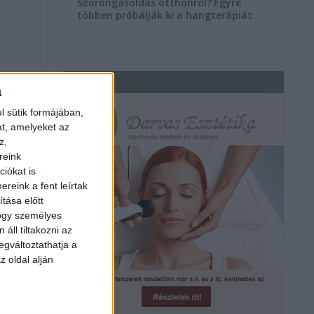
Szorongásoldás otthonról?
Egyre
többen próbálják ki a hangterápiát
REKLÁM
a
l sütik formájában,
at, amelyeket az
z,
reink
iókat is
reink a fent leírtak
tása előtt
hogy személyes
áll tiltakozni az
egváltoztathatja a
z oldal alján