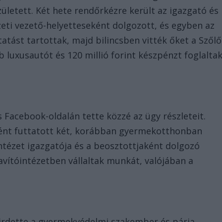
született. Két hete rendőrkézre került az igazgató és
észeti vezető-helyetteseként dolgozott, és egyben az
atást tartottak, majd bilincsben vitték őket a Szőlő
luxusautót és 120 millió forint készpénzt foglalta
 Facebook-oldalán tette közzé az ügy részleteit.
ként futtatott két, korábban gyermekotthonban
intézet igazgatója és a beosztottjaként dolgozó
javítóintézetben vállaltak munkát, valójában a
hirdette a gyermekvédelmi szakember és párja.