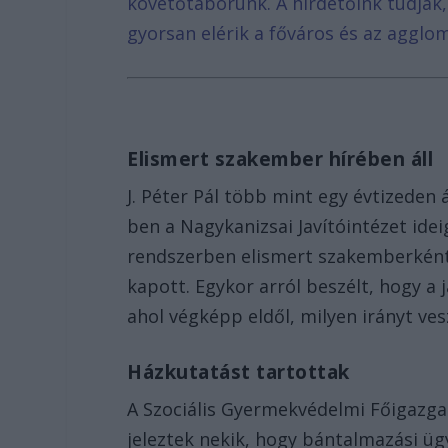
követőtáborunk. A hirdetőink tudják
gyorsan elérik a főváros és az agglom
Elismert szakember hírében áll
J. Péter Pál több mint egy évtizeden 
ben a Nagykanizsai Javítóintézet idei
rendszerben elismert szakemberként i
kapott. Egykor arról beszélt, hogy a j
ahol végképp eldől, milyen irányt ve
Házkutatást tartottak
A Szociális Gyermekvédelmi Főigazg
jeleztek nekik, hogy bántalmazási ügy