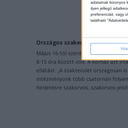
adatainak bizonyos k
ilyen jellegű adatke
preferenciáit, vagy v
található "Adatvéde
Országos szakemberhiány
TOV
Május 16-tól szerdán és csütörtökön 
8-15 óra között volt. A kórház azt ír
ellátást. „A szakterület országosan 
intézményünk több csatornán folyama
hirdetésre szakorvos, szakorvos-jelöl