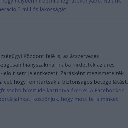
, hogy helyben hirdetni a leghatékonyabb. Nálunk
eráció 3 milliós lakosságát.
zségügyi Központ felé is, az átszervezés
rszágosan hiányszakma, hiába hirdették az üres
s-jelölt sem jelentkezett. Zárásként megismételték,
a cél, hogy fenntartsák a biztonságos betegellátást
rissebb híreit ide kattintva éred el! A Facebookon
portáljainkat, köszönjük, hogy most te is minket