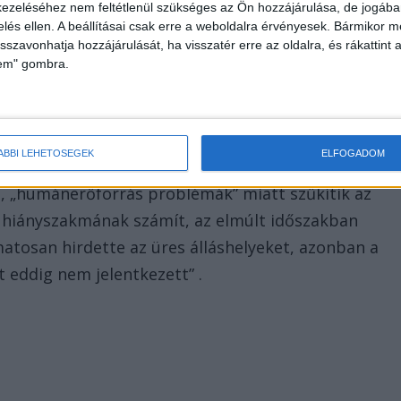
ezeléséhez nem feltétlenül szükséges az Ön hozzájárulása, de jogában 
zelés ellen. A beállításai csak erre a weboldalra érvényesek. Bármikor m
isszavonhatja hozzájárulását, ha visszatér erre az oldalra, és rákattint a
lem" gombra.
ÁBBI LEHETŐSÉGEK
ELFOGADOM
lesz rendelés, 8-14 óra között. Normál menetben ez
ta, „humánerőforrás problémák” miatt szűkítik az
is hiányszakmának számít, az elmúlt időszakban
tosan hirdette az üres álláshelyeket, azonban a
t eddig nem jelentkezett” .