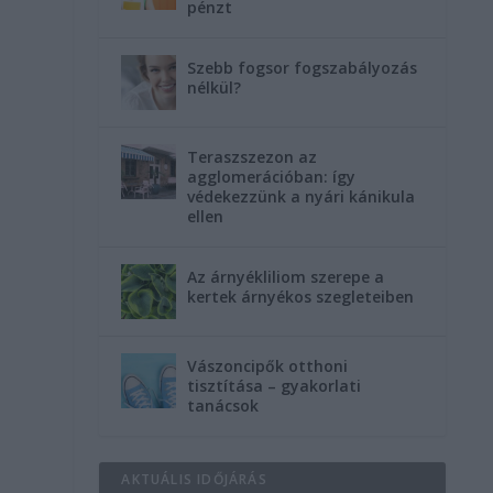
pénzt
Szebb fogsor fogszabályozás
nélkül?
Teraszszezon az
agglomerációban: így
védekezzünk a nyári kánikula
ellen
Az árnyékliliom szerepe a
kertek árnyékos szegleteiben
Vászoncipők otthoni
tisztítása – gyakorlati
tanácsok
AKTUÁLIS IDŐJÁRÁS