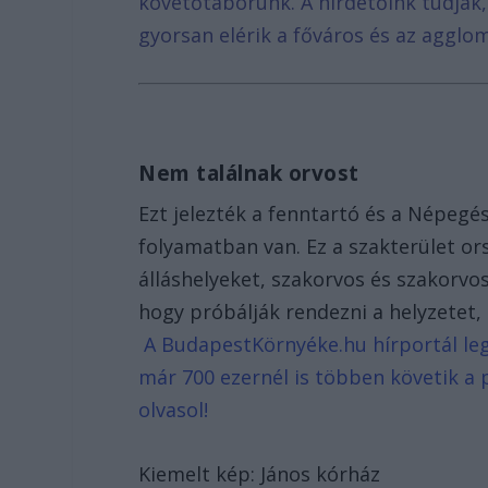
követőtáborunk. A hirdetőink tudják
gyorsan elérik a főváros és az agglom
Nem találnak orvost
Ezt jelezték a fenntartó és a Népegés
folyamatban van. Ez a szakterület o
álláshelyeket, szakorvos és szakorvo
hogy próbálják rendezni a helyzetet, 
A BudapestKörnyéke.hu hírportál legf
már 700 ezernél is többen követik a 
olvasol!
Kiemelt kép: János kórház