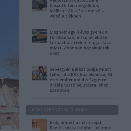
Vaddisznó rontott be a
Kossuth téri megállóba,
leállították a 2-es metró –
videó a cikkben
Meghalt egy 3 éves gyerek a
fürdkádban, a szülők előtte
kórházba vitték a magas láza
miatt, ahonnan hazaküldték
őket
Sebestyén Balázs bulija miatt
felborul a BKK közlekedése, 65
ezer ember indul a Szigetre:
órákig tartó bejutásra lehet
számítani
FRISS SZPONZORÁLT CIKKEK
6 ok, amiért az első saját
fizetés sokkal többet ad, mint