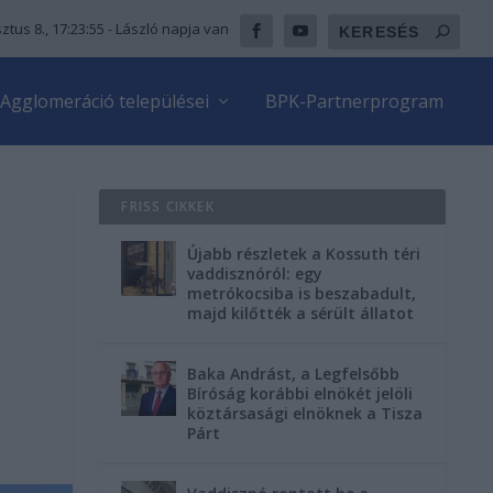
ztus 8., 17:23:56
- László napja van
Agglomeráció települései
BPK-Partnerprogram
FRISS CIKKEK
Újabb részletek a Kossuth téri
vaddisznóról: egy
metrókocsiba is beszabadult,
majd kilőtték a sérült állatot
Baka Andrást, a Legfelsőbb
Bíróság korábbi elnökét jelöli
köztársasági elnöknek a Tisza
Párt