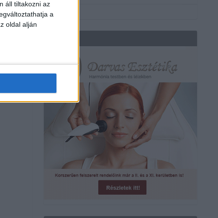
áll tiltakozni az
egváltoztathatja a
z oldal alján
REKLÁM