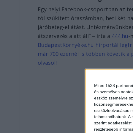
Egy helyi Facebook-csoportban az terj
tól szűkített óraszámban, heti két n
járóbeteg-ellátást. „Intézményünkben
átszervezés alatt áll” – írta a
444.hu
-
BudapestKörnyéke.hu hírportál legfri
már 700 ezernél is többen követik a 
olvasol!
Mi és 1538 partnerei
és személyes adatoka
eszköz személyre sz
közönségmérésekhez 
eszközleolvasásos mó
felhasználhatunk. A 
szerint adatkezelést
részletesebb informác