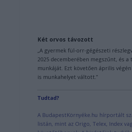
Két orvos távozott
„A gyermek fül-orr-gégészeti részleg
2025 decemberében megszűnt, és a to
munkáját. Ezt követően április végén
is munkahelyet váltott.”
Tudtad?
A BudapestKörnyéke.hu hírportált sz
listán, mint az Origo, Telex, Index v