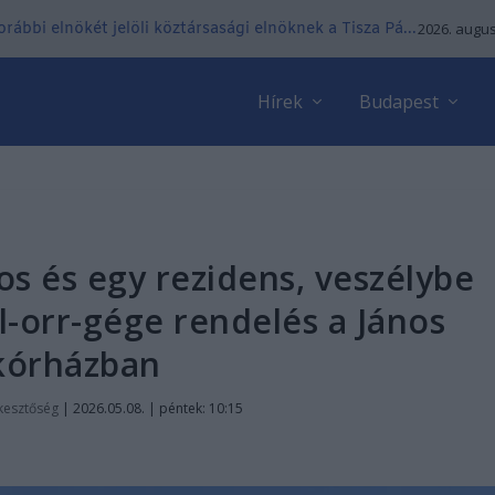
ábbi elnökét jelöli köztársasági elnöknek a Tisza Pá...
2026. augus
Hírek
Budapest
s és egy rezidens, veszélybe
l-orr-gége rendelés a János
kórházban
kesztőség
|
2026.05.08. | péntek: 10:15