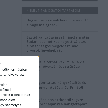
KIEMELT TÁMOGATÓI TARTALOM
Hogyan válasszunk bérelt teherautót
a nagy melegben?
Esztétikai gyógyászat, ránctalanítás
Budán! Kozmetikus helyett válaszd
a biztonságos megoldást, ahol
orvosok figyelnek rád!
a
Temetési alternatívák: mi áll a vízi
temetés növekvő népszerűsége
l sütik formájában,
mögött?
at, amelyeket az
z,
Könyvnyomtatás, könyvkészítés és
reink
szórólapnyomtatás a Co-Printtől
iókat is
reink a fent leírtak
Szorongásoldás otthonról?
Egyre
tása előtt
többen próbálják ki a hangterápiát
hogy személyes