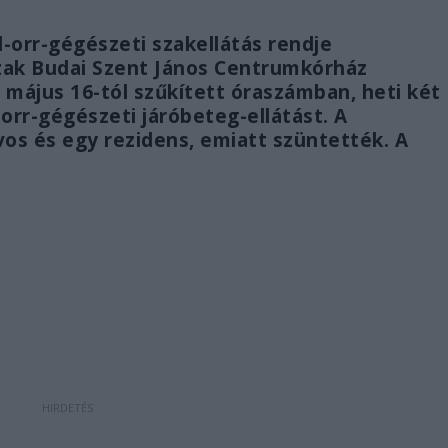
orr-gégészeti szakellátás rendje
Észak Budai Szent János Centrumkórház
y május 16-tól szűkített óraszámban, heti két
orr-gégészeti járóbeteg-ellátást. A
os és egy rezidens, emiatt szüntették. A