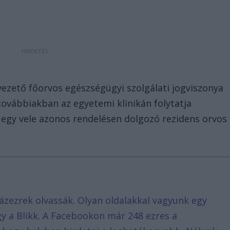
vezető főorvos egészségügyi szolgálati jogviszonya
vábbiakban az egyetemi klinikán folytatja
 egy vele azonos rendelésen dolgozó rezidens orvos
ázezrek olvassák. Olyan oldalakkal vagyunk egy
agy a Blikk. A Facebookon már 248 ezres a