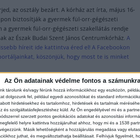
ed, az osztály bezárt. A kórház azt írta, május 16-
apon biztosítják a gyermek fül-orr-gégészeti
 a gyermek fül-orr-gégészeti szakellátás rendje
nak az Észak Budai Szent János Centrumkórház.
A
ssebb híreit ide kattintva éred el! A Facebookon
portáljainkat, köszönjük, hogy most te is minket
Az Ön adatainak védelme fontos a számunkr
nk tárolunk és/vagy férünk hozzá információkhoz egy eszközön, példáu
t dolgozunk fel, például egyedi azonosítókat és standard információk
abott hirdetésekhez és tartalomhoz, hirdetések és tartalmak méréséhe
és szolgáltatásfejlesztéshez küld.
Az Ön engedélyével mi és a partne
dszerrel szerzett pontos geolokációs adatokat és azonosítási informác
megfelelő helyre kattintva hozzájárulhat ahhoz, hogy mi és a 1538 partne
 végezzünk. Másik lehetőségként a hozzájárulás megadása vagy elutasí
iókhoz juthat, és megváltoztathatja beállításait.
Felhívjuk figyelmét, 