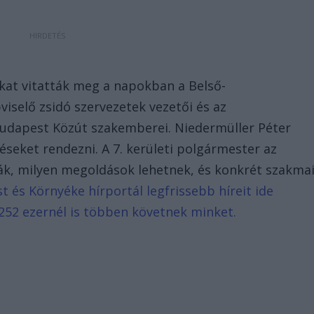
ákat vitatták meg a napokban a Belső-
iselő zsidó szervezetek vezetői és az
Budapest Közút szakemberei. Niedermüller Péter
déseket rendezni. A 7. kerületi polgármester az
ák, milyen megoldások lehetnek, és konkrét szakma
 és Környéke hírportál legfrissebb híreit ide
252 ezernél is többen követnek minket.