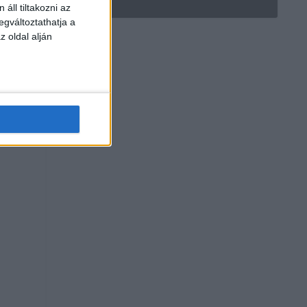
áll tiltakozni az
egváltoztathatja a
z oldal alján
t