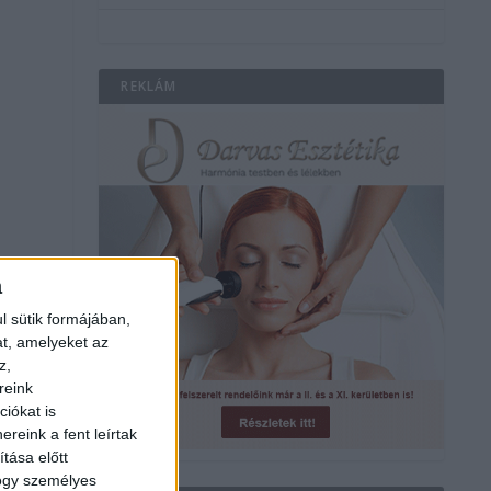
REKLÁM
a
l sütik formájában,
a
at, amelyeket az
z,
reink
r
iókat is
reink a fent leírtak
tása előtt
hogy személyes