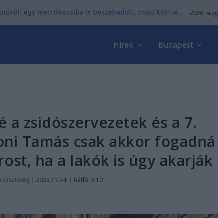
nóról: egy metrókocsiba is beszabadult, majd kilőtté...
2026. aug
Hírek
Budapest
é a zsidószervezetek és a 7.
roni Tamás csak akkor fogadná
ost, ha a lakók is úgy akarják
rkesztőség
|
2025.11.24. | hétfő: 9:10