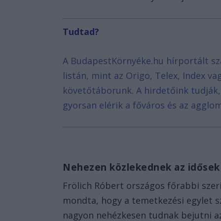
Tudtad?
A BudapestKörnyéke.hu hírportált sz
listán, mint az Origo, Telex, Index v
követőtáborunk. A hirdetőink tudják
gyorsan elérik a főváros és az agglom
Nehezen közlekednek az időse
Frölich Róbert országos főrabbi szer
mondta, hogy a temetkezési egylet sz
nagyon nehézkesen tudnak bejutni az