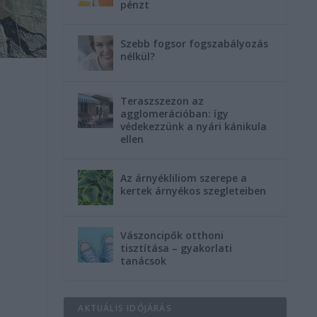
pénzt
Szebb fogsor fogszabályozás
nélkül?
Teraszszezon az
agglomerációban: így
védekezzünk a nyári kánikula
ellen
Az árnyékliliom szerepe a
kertek árnyékos szegleteiben
Vászoncipők otthoni
tisztítása – gyakorlati
tanácsok
AKTUÁLIS IDŐJÁRÁS