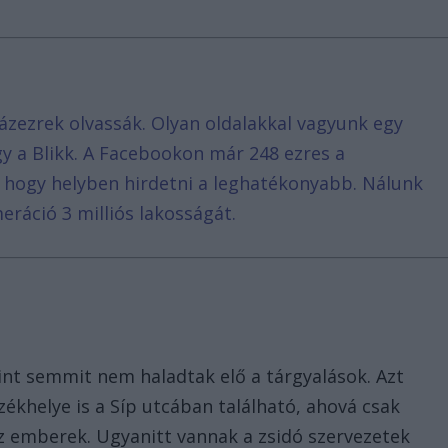
ázezrek olvassák. Olyan oldalakkal vagyunk egy
agy a Blikk. A Facebookon már 248 ezres a
, hogy helyben hirdetni a leghatékonyabb. Nálunk
eráció 3 milliós lakosságát.
k
int semmit nem haladtak elő a tárgyalások. Azt
ékhelye is a Síp utcában található, ahová csak
 emberek. Ugyanitt vannak a zsidó szervezetek