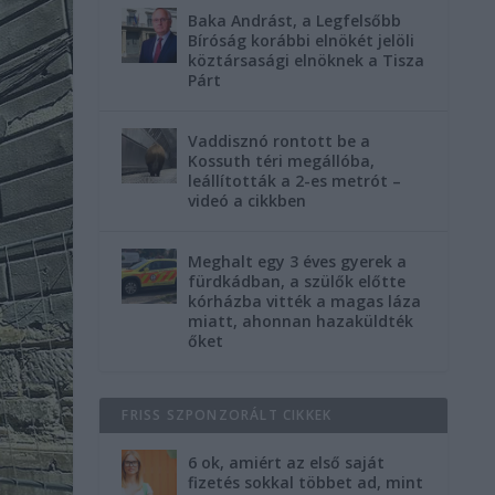
Baka Andrást, a Legfelsőbb
Bíróság korábbi elnökét jelöli
köztársasági elnöknek a Tisza
Párt
Vaddisznó rontott be a
Kossuth téri megállóba,
leállították a 2-es metrót –
videó a cikkben
Meghalt egy 3 éves gyerek a
fürdkádban, a szülők előtte
kórházba vitték a magas láza
miatt, ahonnan hazaküldték
őket
FRISS SZPONZORÁLT CIKKEK
6 ok, amiért az első saját
fizetés sokkal többet ad, mint