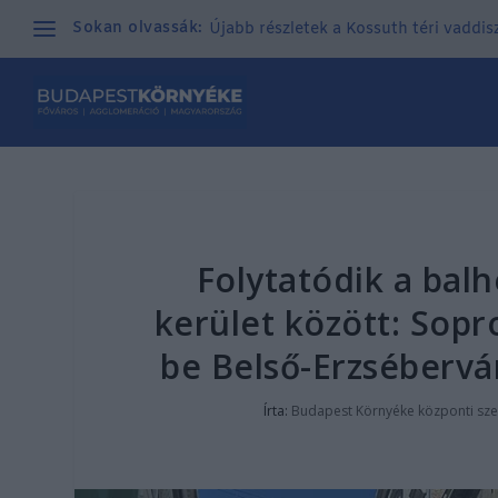
Sokan olvassák:
Újabb részletek a Kossuth téri vaddisz
Folytatódik a balh
kerület között: Sop
be Belső-Erzsébervár
Írta:
Budapest Környéke központi sze