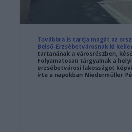
Továbbra is tartja magát az orsz
Belső-Erzsébetvárosnak ki kellen
tartanának a városrészben, késő
Folyamatosan tárgyalnak a hely
erzsébetvárosi lakosságot képv
írta a napokban Niedermüller P