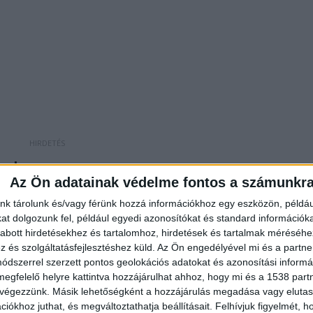
ének
Az Ön adatainak védelme fontos a számunkr
áltoztatott forgalmi rend, mivel azt a területet is
nk tárolunk és/vagy férünk hozzá információkhoz egy eszközön, példáu
er központja található. A polgármester tájékoztatás
t dolgozunk fel, például egyedi azonosítókat és standard információk
rlátozott emberek helyzetének javítására több
abott hirdetésekhez és tartalomhoz, hirdetések és tartalmak méréséhe
és szolgáltatásfejlesztéshez küld.
Az Ön engedélyével mi és a partne
rek. Például egy új behajtási, engedélyezési rendsze
dszerrel szerzett pontos geolokációs adatokat és azonosítási informác
ndítása is felmerült ötletként elektromos kisbusz
megfelelő helyre kattintva hozzájárulhat ahhoz, hogy mi és a 1538 partne
 végezzünk. Másik lehetőségként a hozzájárulás megadása vagy elutasí
r Péter hangsúlyozta: azt nem tudják megengedni,
iókhoz juthat, és megváltoztathatja beállításait.
Felhívjuk figyelmét, 