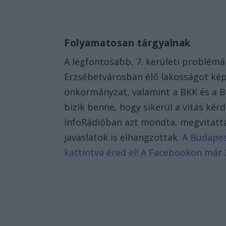
Folyamatosan tárgyalnak
A legfontosabb, 7. kerületi problém
Erzsébetvárosban élő lakosságot képv
önkormányzat, valamint a BKK és a 
bízik benne, hogy sikerül a vitás kér
InfoRádióban azt mondta, megvitatt
javaslatok is elhangzottak.
A Budapest
kattintva éred el! A Facebookon már 