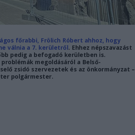
ágos főrabbi, Frölich Róbert ahhoz, hogy
e válnia a 7. kerületről
. Ehhez népszavazást
bb pedig a befogadó kerületben is.
i problémák megoldásáról a Belső-
iselő zsidó szervezetek és az önkormányzat –
éter polgármester.