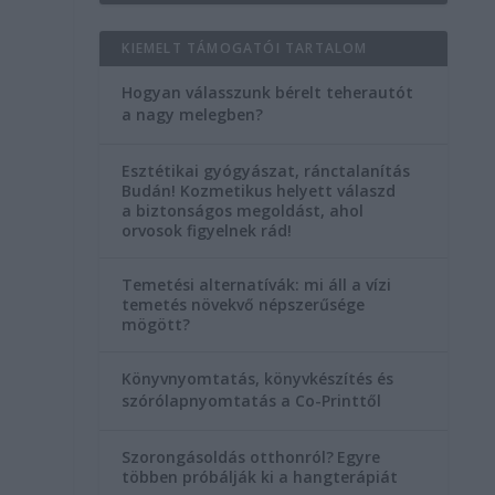
KIEMELT TÁMOGATÓI TARTALOM
Hogyan válasszunk bérelt teherautót
a nagy melegben?
Esztétikai gyógyászat, ránctalanítás
Budán! Kozmetikus helyett válaszd
a biztonságos megoldást, ahol
orvosok figyelnek rád!
i
Temetési alternatívák: mi áll a vízi
temetés növekvő népszerűsége
mögött?
Könyvnyomtatás, könyvkészítés és
szórólapnyomtatás a Co-Printtől
Szorongásoldás otthonról?
Egyre
többen próbálják ki a hangterápiát