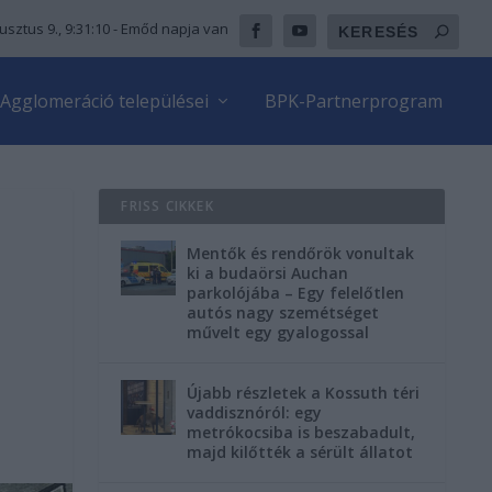
usztus 9., 9:31:12
- Emőd napja van
Agglomeráció települései
BPK-Partnerprogram
FRISS CIKKEK
Mentők és rendőrök vonultak
ki a budaörsi Auchan
parkolójába – Egy felelőtlen
autós nagy szemétséget
művelt egy gyalogossal
Újabb részletek a Kossuth téri
vaddisznóról: egy
metrókocsiba is beszabadult,
majd kilőtték a sérült állatot