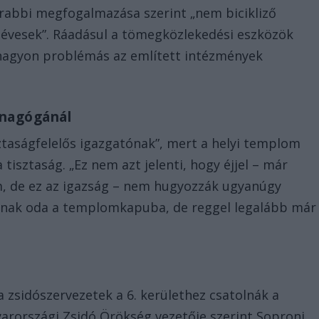
őrabbi megfogalmazása szerint „nem bicikliző
évesek”. Ráadásul a tömegközlekedési eszközök
 nagyon problémás az említett intézmények
sinagógánál
ztaságfelelős igazgatónak”, mert a helyi templom
isztaság. „Ez nem azt jelenti, hogy éjjel – már
m, de ez az igazság – nem hugyozzák ugyanúgy
ynak oda a templomkapuba, de reggel legalább már
 zsidószervezetek a 6. kerülethez csatolnák a
arországi Zsidó Örökség vezetője szerint Soproni