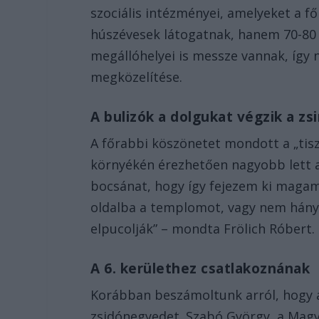
szociális intézményei, amelyeket a f
húszévesek látogatnak, hanem 70-80 
megállóhelyei is messze vannak, így
megközelítése.
A bulizók a dolgukat végzik a z
A főrabbi köszönetet mondott a „tis
környékén érezhetően nagyobb lett a t
bocsánat, hogy így fejezem ki maga
oldalba a templomot, vagy nem hán
elpucolják” – mondta Frölich Róbert.
A 6. kerülethez csatlakoznának
Korábban beszámoltunk arról, hogy a
zsidónegyedet. Szabó György, a Magy