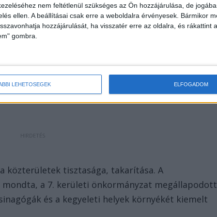
 bárhol megálljon”, de úgy véli, mind a BKK, mind a
ezeléséhez nem feltétlenül szükséges az Ön hozzájárulása, de jogában 
zelés ellen. A beállításai csak erre a weboldalra érvényesek. Bármikor m
émát.
isszavonhatja hozzájárulását, ha visszatér erre az oldalra, és rákattint a
lem" gombra.
ÁBBI LEHETŐSÉGEK
ELFOGADOM
 közterületek tisztasága, takarítása. A
 mondta, a 7. kerületi önkormányzat megállapodot
zsinagógák és a kegyeleti helyek környékét kiemelt