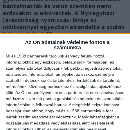
bántalmazták és velük szemben nemi
erőszakot is elkövettek. A Nyíregyházi
Járásbíróság nyomozási bírója az
indítvánnyal egyezően elrendelte a szülők
letartóztatást 30 napra.
Az Ön adatainak védelme fontos a
számunkra
Mi és 1538 partnereink tárolunk és/vagy férünk hozzá
információkhoz egy eszközön, például sütik formájában, és
személyes adatokat dolgozunk fel, például egyedi azonosítókat
és standard információkat, amelyeket az eszköz személyre
szabott hirdetésekhez és tartalomhoz, hirdetések és tartalmak
méréséhez, közönségmérésekhez és szolgáltatásfejlesztéshez
küld.
Az Ön engedélyével mi és a partnereink eszközleolvasásos
módszerrel szerzett pontos geolokációs adatokat és azonosítási
információkat is felhasználhatunk. A megfelelő helyre kattintva
hozzájárulhat ahhoz, hogy mi és a 1538 partnereink a fent
leírtak szerint adatkezelést végezzünk. Másik lehetőségként a
hozzájárulás megadása vagy elutasítása előtt részletesebb
információkhoz juthat, és megváltoztathatja beállításait.