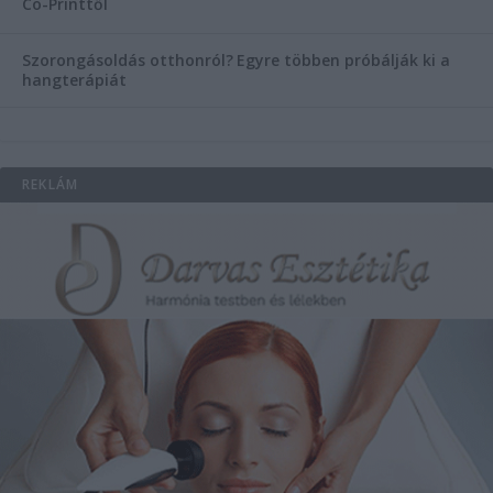
Co-Printtől
Szorongásoldás otthonról?
Egyre többen próbálják ki a
hangterápiát
REKLÁM