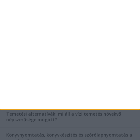
Mitől működik jól egy üzlettéri display?
AKTUÁLIS IDŐJÁRÁS
KIEMELT TÁMOGATÓI TARTALOM
Hogyan válasszunk bérelt teherautót a nagy melegben?
Esztétikai gyógyászat, ránctalanítás Budán! Kozmetikus
helyett válaszd a biztonságos megoldást, ahol orvosok
figyelnek rád!
Temetési alternatívák: mi áll a vízi temetés növekvő
népszerűsége mögött?
Könyvnyomtatás, könyvkészítés és szórólapnyomtatás a