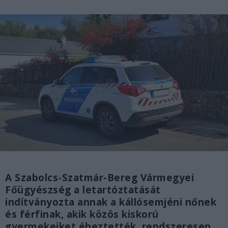
A Szabolcs-Szatmár-Bereg Vármegyei
Főügyészség a letartóztatását
indítványozta annak a kállósemjéni nőnek
és férfinak, akik közös kiskorú
gyermekeiket éheztették, rendszeresen