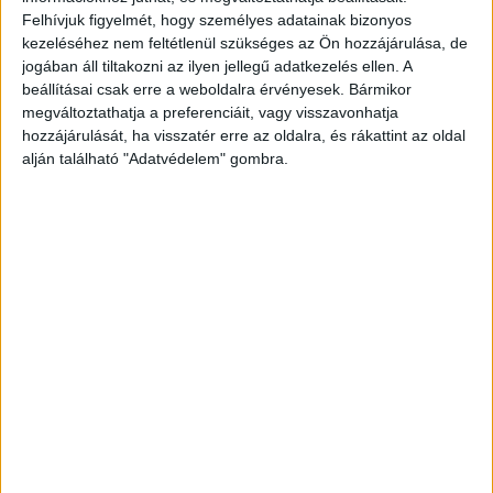
Elhanyagolták gyermekeiket
Felhívjuk figyelmét, hogy személyes adatainak bizonyos
kezeléséhez nem feltétlenül szükséges az Ön hozzájárulása, de
A megalapozott gyanú szerint az élettársi
jogában áll tiltakozni az ilyen jellegű adatkezelés ellen. A
kapcsolatban élő pár öt kiskorú gyermekét
beállításai csak erre a weboldalra érvényesek. Bármikor
éveken keresztül elhanyagolta és bántalmazta. A
megváltoztathatja a preferenciáit, vagy visszavonhatja
hozzájárulását, ha visszatér erre az oldalra, és rákattint az oldal
pár és gyermekeik vándorló életmódot
alján található "Adatvédelem" gombra.
folytattak, két éven belül nyolc településen éltek
a vármegyében, de sehol nem gondoskodtak
megfelelően a gyermekekről, ruházatuk hiányos
volt, nem biztosították élelmezésüket, a
gyermekek gyakran kukában talált ételt
fogyasztottak.