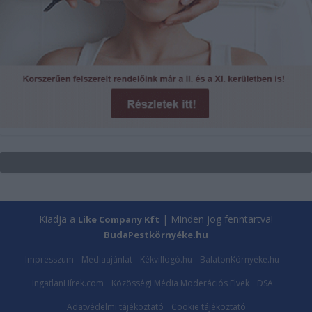
Kiadja a
| Minden jog fenntartva!
Like Company Kft
BudaPestkörnyéke.hu
Impresszum
Médiaajánlat
Kékvillogó.hu
BalatonKörnyéke.hu
IngatlanHírek.com
Közösségi Média Moderációs Elvek
DSA
Adatvédelmi tájékoztató
Cookie tájékoztató