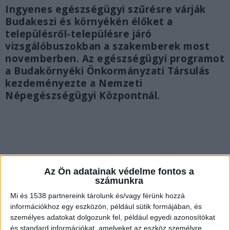
Ingyenes egészségügyi szűrésre várják
Budakeszi és környékén élőket a
településről-településre járó
vizsgálóbuszokban a szakemberek most
novemberben. Az egészségügyi programot
a Budakörnyéki Önkormányzati Társulás
kezdeményezte a Nemzeti
Népegészségügyi Központnál.
Az Ön adatainak védelme fontos a
számunkra
Mi és 1538 partnereink tárolunk és/vagy férünk hozzá
információkhoz egy eszközön, például sütik formájában, és
személyes adatokat dolgozunk fel, például egyedi azonosítókat
és standard információkat, amelyeket az eszköz személyre