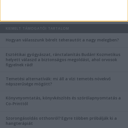
AKTUÁLIS IDŐJÁRÁS
KIEMELT TÁMOGATÓI TARTALOM
Hogyan válasszunk bérelt teherautót a nagy melegben?
Esztétikai gyógyászat, ránctalanítás Budán! Kozmetikus
helyett válaszd a biztonságos megoldást, ahol orvosok
figyelnek rád!
Temetési alternatívák: mi áll a vízi temetés növekvő
népszerűsége mögött?
Könyvnyomtatás, könyvkészítés és szórólapnyomtatás a
Co-Printtől
Szorongásoldás otthonról?
Egyre többen próbálják ki a
hangterápiát