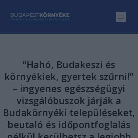
“Hahó, Budakeszi és
környékiek, gyertek szűrni!”
– ingyenes egészségügyi
vizsgálóbuszok járják a
Budakörnyéki településeket,
beutaló és időpontfoglalás
nélkül kerülhetsz a legjobb