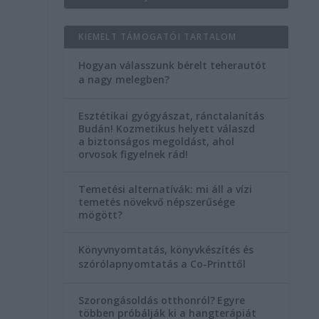
KIEMELT TÁMOGATÓI TARTALOM
Hogyan válasszunk bérelt teherautót
a nagy melegben?
Esztétikai gyógyászat, ránctalanítás
Budán! Kozmetikus helyett válaszd
a biztonságos megoldást, ahol
orvosok figyelnek rád!
Temetési alternatívák: mi áll a vízi
temetés növekvő népszerűsége
mögött?
Könyvnyomtatás, könyvkészítés és
szórólapnyomtatás a Co-Printtől
Szorongásoldás otthonról?
Egyre
többen próbálják ki a hangterápiát