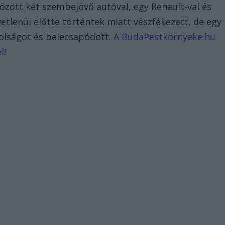
özött két szembejövő autóval, egy Renault-val és
etlenül előtte történtek miatt vészfékezett, de egy
olságot és belecsapódott.
A BudaPestkörnyeke.hu
l
!