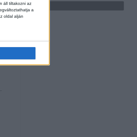
áll tiltakozni az
egváltoztathatja a
z oldal alján