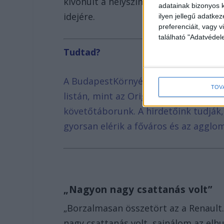
kivonult a helyszínre. Az érintett út
adatainak bizonyos k
idejére.
ilyen jellegű adatke
preferenciáit, vagy v
található "Adatvéde
Tudtad?
A BudapestKörnyéke.hu hírportált sz
TOV
listán, mint az Origo, Telex, Index v
követőtáborunk. A hirdetőink tudják
gyorsan elérik a főváros és az agglom
„Nagyon nagy csattanás volt”
„Borzalmasan összetört az a Renaul
nagy csattanás volt, sajnálom az elhun