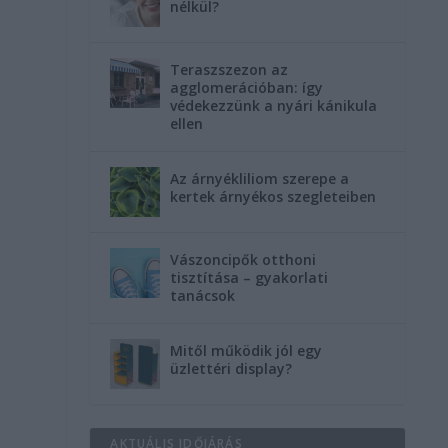
nélkül?
Teraszszezon az
agglomerációban: így
védekezzünk a nyári kánikula
ellen
Az árnyékliliom szerepe a
kertek árnyékos szegleteiben
Vászoncipők otthoni
tisztítása – gyakorlati
tanácsok
Mitől működik jól egy
üzlettéri display?
AKTUÁLIS IDŐJÁRÁS