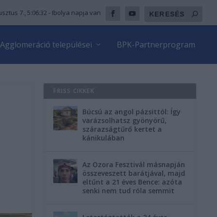
sztus 7., 5:06:34
- Ibolya napja van
Agglomeráció települései
BPK-Partnerprogram
FRISS CIKKEK
Búcsú az angol pázsittól: Így
varázsolhatsz gyönyörű,
szárazságtűrő kertet a
kánikulában
Az Ozora Fesztivál másnapján
összeveszett barátjával, majd
eltűnt a 21 éves Bence: azóta
senki nem tud róla semmit