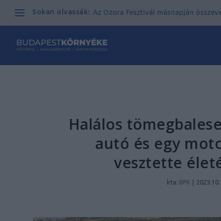
Sokan olvassák:
Az Ozora Fesztivál másnapján összeves
Halálos tömegbalese
autó és egy moto
vesztette éle
Írta:
BPK
|
2023.10.