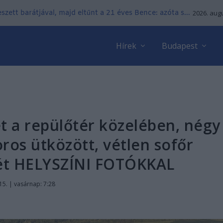
zett barátjával, majd eltűnt a 21 éves Bence: azóta s...
2026. augu
Hírek
Budapest
t a repülőtér közelében, négy
ros ütközött, vétlen sofőr
tét HELYSZÍNI FOTÓKKAL
15. | vasárnap: 7:28