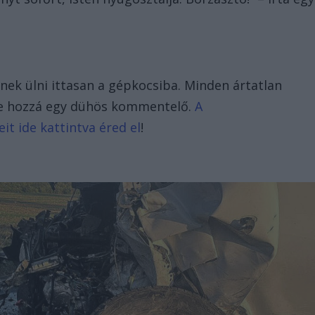
ek ülni ittasan a gépkocsiba. Minden ártatlan
tte hozzá egy dühös kommentelő.
A
it ide kattintva éred el
!