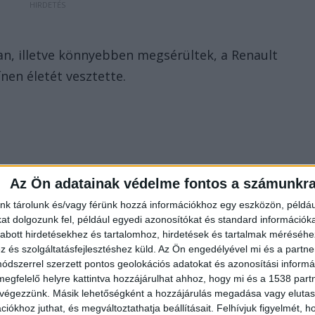
an, illetve könnyebben megsérültek, a Renault
ínen életét vesztette.
Az Ön adatainak védelme fontos a számunkr
nk tárolunk és/vagy férünk hozzá információkhoz egy eszközön, példáu
t dolgozunk fel, például egyedi azonosítókat és standard információk
abott hirdetésekhez és tartalomhoz, hirdetések és tartalmak méréséhe
és szolgáltatásfejlesztéshez küld.
Az Ön engedélyével mi és a partne
dszerrel szerzett pontos geolokációs adatokat és azonosítási informác
megfelelő helyre kattintva hozzájárulhat ahhoz, hogy mi és a 1538 partne
ók mellett a katasztrófavédelmi műveleti szolgálat is
 végezzünk. Másik lehetőségként a hozzájárulás megadása vagy elutasí
iókhoz juthat, és megváltoztathatja beállításait.
Felhívjuk figyelmét, 