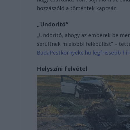
hozzászóló a történtek kapcsán.
„Undorító”
„Undorító, ahogy az emberek be mern
sérültnek mielőbbi felépülést” – te
BudaPestkörnyeke.hu legfrissebb híre
Helyszíni felvétel