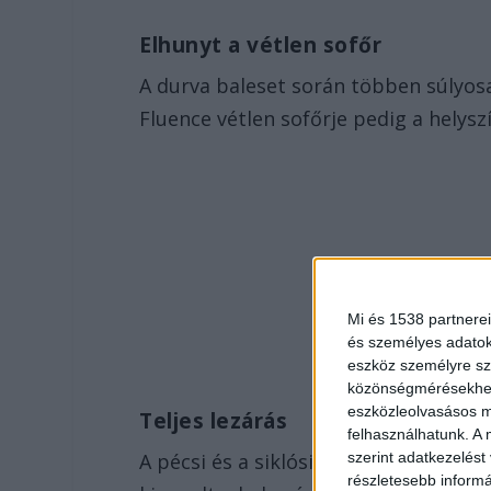
Elhunyt a vétlen sofőr
A durva baleset során többen súlyos
Fluence vétlen sofőrje pedig a helysz
Mi és 1538 partnerei
és személyes adatoka
eszköz személyre sz
közönségmérésekhez 
eszközleolvasásos mó
Teljes lezárás
felhasználhatunk. A 
A pécsi és a siklósi hivatásos tűzolt
szerint adatkezelést
részletesebb informác