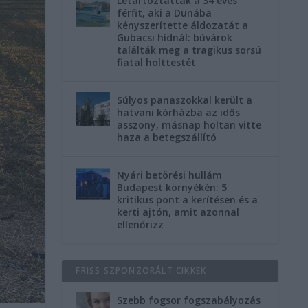
Letartóztatták a 34 éves
férfit, aki a Dunába
kényszerítette áldozatát a
Gubacsi hídnál: búvárok
találták meg a tragikus sorsú
fiatal holttestét
Súlyos panaszokkal került a
hatvani kórházba az idős
asszony, másnap holtan vitte
haza a betegszállító
Nyári betörési hullám
Budapest környékén: 5
kritikus pont a kerítésen és a
kerti ajtón, amit azonnal
ellenőrizz
FRISS SZPONZORÁLT CIKKEK
Szebb fogsor fogszabályozás