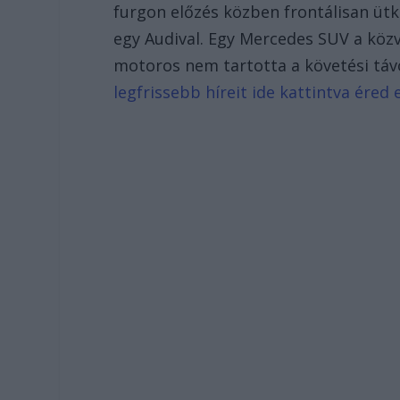
furgon előzés közben frontálisan ütk
egy Audival. Egy Mercedes SUV a közv
motoros nem tartotta a követési táv
legfrissebb híreit ide kattintva éred e