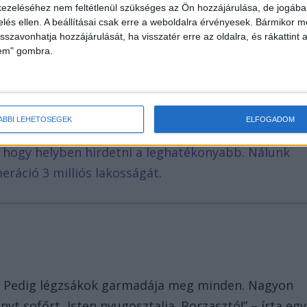
szakaszt teljes szélességében lezárták a mentés
ezeléséhez nem feltétlenül szükséges az Ön hozzájárulása, de jogában 
zelés ellen. A beállításai csak erre a weboldalra érvényesek. Bármikor m
isszavonhatja hozzájárulását, ha visszatér erre az oldalra, és rákattint a
lem" gombra.
ázezrek olvassák. Olyan oldalakkal vagyunk egy
ÁBBI LEHETŐSÉGEK
ELFOGADOM
agy a Blikk. A Facebookon már 248 ezres a
, hogy helyben hirdetni a leghatékonyabb. Nálunk
eráció 3 milliós lakosságát.
t. Pedig légzsákok garmadája meg minden. Nagyon
yt sofőrt, Isten nyugosztalja. Borzasztó!” – írta egy