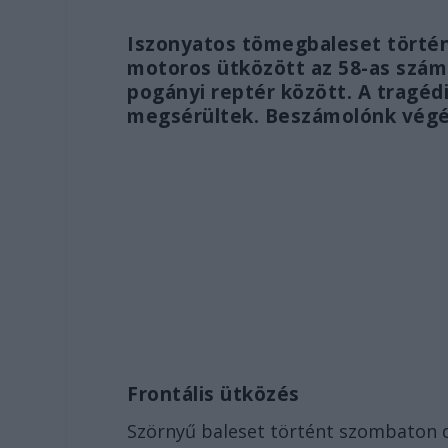
Iszonyatos tömegbaleset történ
motoros ütközött az 58-as szám
pogányi reptér között. A tragé
megsérültek. Beszámolónk végén
Frontális ütközés
Szörnyű baleset történt szombaton dé