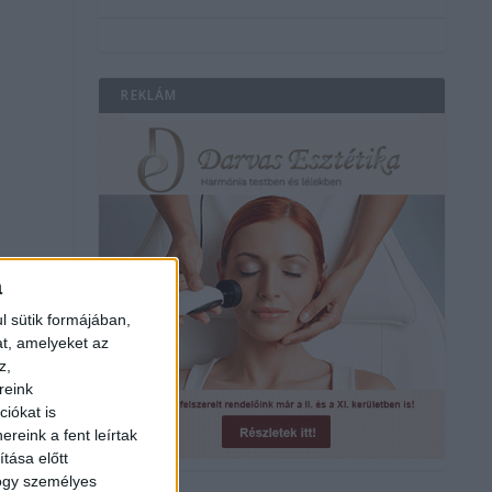
REKLÁM
a
l sütik formájában,
at, amelyeket az
z,
reink
iókat is
reink a fent leírtak
tása előtt
hogy személyes