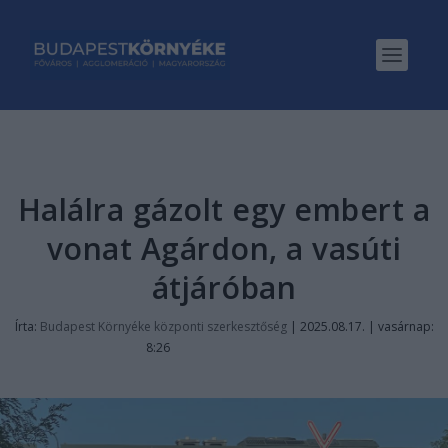
Halálra gázolt egy embert a
vonat Agárdon, a vasúti
átjáróban
Írta:
Budapest Környéke központi szerkesztőség
|
2025.08.17. | vasárnap:
8:26