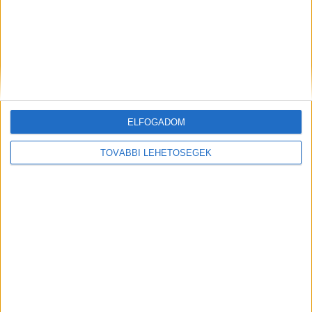
mint az Origo, Telex, Index vagy a Blikk. A
Facebookon már 248 ezres a követőtáborunk. A
hirdetőink tudják, hogy helyben hirdetni a
leghatékonyabb. Nálunk gyorsan elérik a főváros
és az agglomeráció 3 milliós lakosságát.
ELFOGADOM
TOVÁBBI LEHETŐSÉGEK
Kiemelt kép: illusztráció