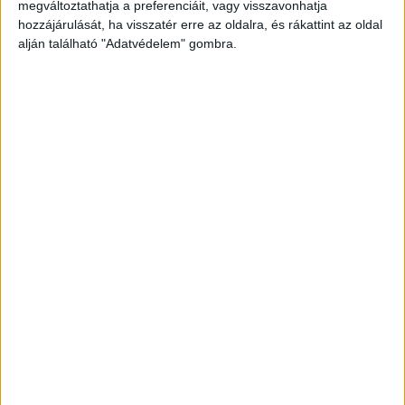
megváltoztathatja a preferenciáit, vagy visszavonhatja
vonatkimaradásokra is számítani kell.
A
hozzájárulását, ha visszatér erre az oldalra, és rákattint az oldal
Budapest és Környéke hírportál legfrissebb
alján található "Adatvédelem" gombra.
híreit ide kattintva éred el! A Facebookon már
252 ezernél is többen követnek minket.