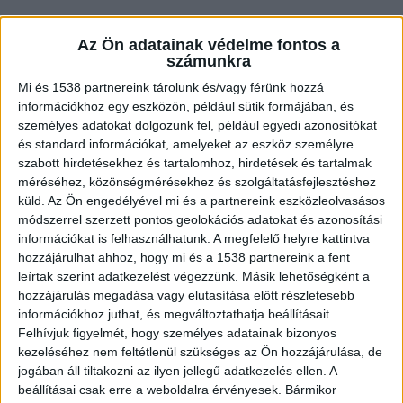
Az Ön adatainak védelme fontos a
számunkra
Mi és 1538 partnereink tárolunk és/vagy férünk hozzá
információkhoz egy eszközön, például sütik formájában, és
személyes adatokat dolgozunk fel, például egyedi azonosítókat
és standard információkat, amelyeket az eszköz személyre
szabott hirdetésekhez és tartalomhoz, hirdetések és tartalmak
méréséhez, közönségmérésekhez és szolgáltatásfejlesztéshez
küld.
Az Ön engedélyével mi és a partnereink eszközleolvasásos
módszerrel szerzett pontos geolokációs adatokat és azonosítási
információkat is felhasználhatunk. A megfelelő helyre kattintva
hozzájárulhat ahhoz, hogy mi és a 1538 partnereink a fent
Gázolt a vonat
leírtak szerint adatkezelést végezzünk. Másik lehetőségként a
hozzájárulás megadása vagy elutasítása előtt részletesebb
Vasárnap reggeltől baleseti helyszínelés miatt
információkhoz juthat, és megváltoztathatja beállításait.
Gárdony és Székesfehérvár között a vonatok csak
Felhívjuk figyelmét, hogy személyes adatainak bizonyos
kezeléséhez nem feltétlenül szükséges az Ön hozzájárulása, de
egy vágányon közlekednek, a székesfehérvári
jogában áll tiltakozni az ilyen jellegű adatkezelés ellen. A
vonalon a menetidő 15-20 perccel megnőhet,
beállításai csak erre a weboldalra érvényesek. Bármikor