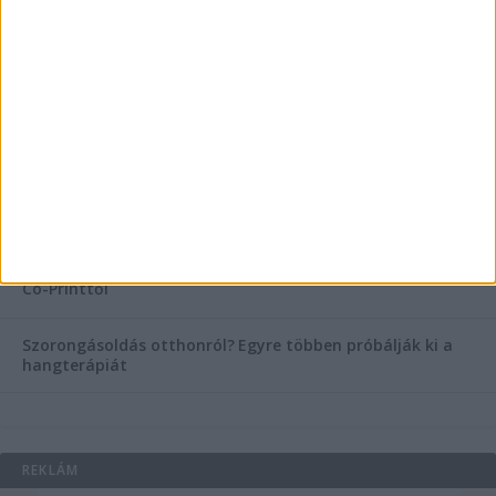
Hogyan válasszunk bérelt teherautót a nagy melegben?
Esztétikai gyógyászat, ránctalanítás Budán! Kozmetikus
helyett válaszd a biztonságos megoldást, ahol orvosok
figyelnek rád!
Temetési alternatívák: mi áll a vízi temetés növekvő
népszerűsége mögött?
Könyvnyomtatás, könyvkészítés és szórólapnyomtatás a
Co-Printtől
Szorongásoldás otthonról?
Egyre többen próbálják ki a
hangterápiát
REKLÁM