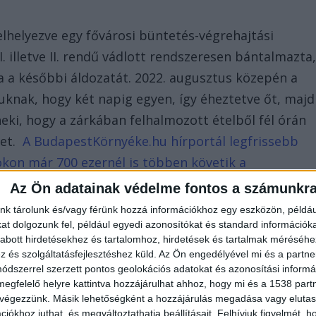
lhelyezve egy fővárosi büntetés-végrehajtási
I. illetve II. rendű vádlott rendszeresen bántalmazta
a a későbbi áldozatát. 2022. augusztus közepén a
suknak, hogy két napig egyen, így éheztetve őt, majd
eki, hogy a zárkában felhalmozott ételből fél órán
get.
A BudapestKörnyéke.hu hírportál legfrissebb
ookon már 700 ezernél is többen követik a
e is minket olvasol!
Az Ön adatainak védelme fontos a számunkr
nk tárolunk és/vagy férünk hozzá információkhoz egy eszközön, példáu
t dolgozunk fel, például egyedi azonosítókat és standard információk
abott hirdetésekhez és tartalomhoz, hirdetések és tartalmak méréséhe
és szolgáltatásfejlesztéshez küld.
Az Ön engedélyével mi és a partne
dszerrel szerzett pontos geolokációs adatokat és azonosítási informác
megfelelő helyre kattintva hozzájárulhat ahhoz, hogy mi és a 1538 partne
 végezzünk. Másik lehetőségként a hozzájárulás megadása vagy elutasí
iókhoz juthat, és megváltoztathatja beállításait.
Felhívjuk figyelmét, 