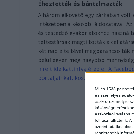
Éheztették és bántalmazták
A három elkövető egy zárkában volt e
intézetben a későbbi áldozatával. Az 
és testedző gyakorlatokhoz használt
tettestársak megtiltották a cellatár
két nap elteltével megparancsolták n
belül egyen meg nagyobb mennyisé
híreit ide kattintva éred el! A Faceb
portáljainkat, köszönjük, hogy most t
Mi és 1538 partnerei
és személyes adatoka
eszköz személyre sz
közönségmérésekhez 
eszközleolvasásos mó
felhasználhatunk. A 
szerint adatkezelést
részletesebb informác