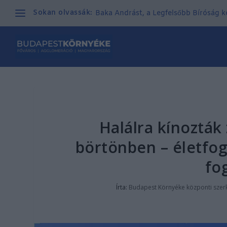
Sokan olvassák:
Baka Andrást, a Legfelsőbb Bíróság kor
Halálra kínozták
börtönben – életfog
fo
Írta:
Budapest Környéke központi szer