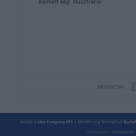
Kiemelt kép: illusztráció
MEGOSZTÁS:
Kiadja a
| Minden jog fenntartva!
Like Company Kft
BudaP
Impresszum
Médiaajánlat