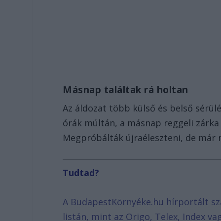
Másnap találtak rá holtan
Az áldozat több külső és belső sérülé
órák múltán, a másnap reggeli zárka 
Megpróbálták újraéleszteni, de már n
Tudtad?
A BudapestKörnyéke.hu hírportált sz
listán, mint az Origo, Telex, Index v