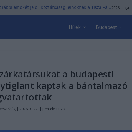
ábbi elnökét jelöli köztársasági elnöknek a Tisza Pá...
2026. augus
Hírek
Budapest
 zárkatársukat a budapesti
ytiglant kaptak a bántalmazó
gvatartottak
kesztőség
|
2026.03.27. | péntek: 11:29