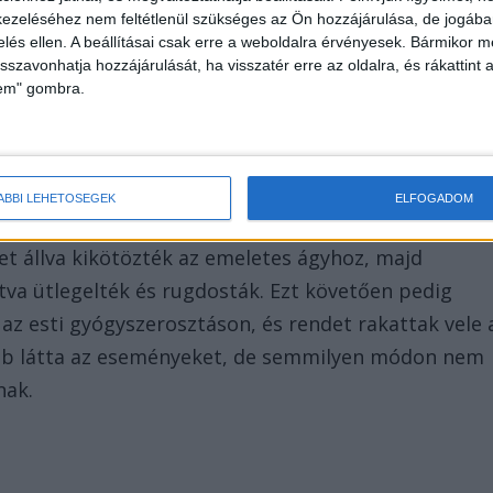
ezeléséhez nem feltétlenül szükséges az Ön hozzájárulása, de jogában 
zelés ellen. A beállításai csak erre a weboldalra érvényesek. Bármikor m
isszavonhatja hozzájárulását, ha visszatér erre az oldalra, és rákattint a
lem" gombra.
ÁBBI LEHETŐSÉGEK
ELFOGADOM
tet állva kikötözték az emeletes ágyhoz, majd
tva ütlegelték és rugdosták. Ezt követően pedig
 az esti gyógyszerosztáson, és rendet rakattak vele 
 rab látta az eseményeket, de semmilyen módon nem
nak.