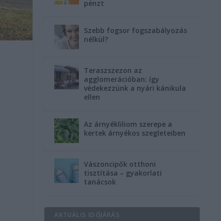
pénzt
Szebb fogsor fogszabályozás
nélkül?
Teraszszezon az
agglomerációban: így
védekezzünk a nyári kánikula
ellen
Az árnyékliliom szerepe a
kertek árnyékos szegleteiben
Vászoncipők otthoni
tisztítása – gyakorlati
tanácsok
AKTUÁLIS IDŐJÁRÁS