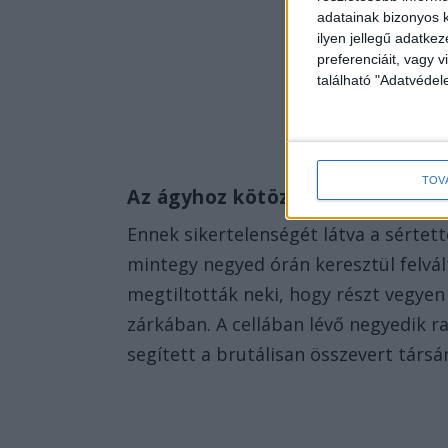
adatainak bizonyos k
ilyen jellegű adatke
preferenciáit, vagy v
található "Adatvéde
TOV
Az ágyhoz kötözték
Ennek sikertelenségét látva a sértet
mintegy negyed órán keresztül felvál
megtiltották neki, hogy részt vegyen
zárkában. A cellában lévő negyedik
segített a brutálisan összevert társá