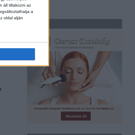
áll tiltakozni az
egváltoztathatja a
z oldal alján
REKLÁM
a