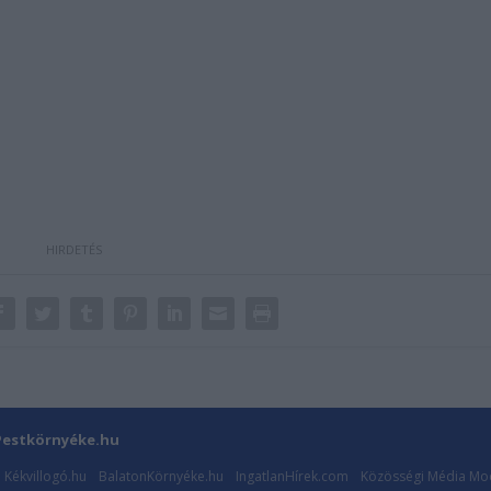
estkörnyéke.hu
Kékvillogó.hu
BalatonKörnyéke.hu
IngatlanHírek.com
Közösségi Média Mod