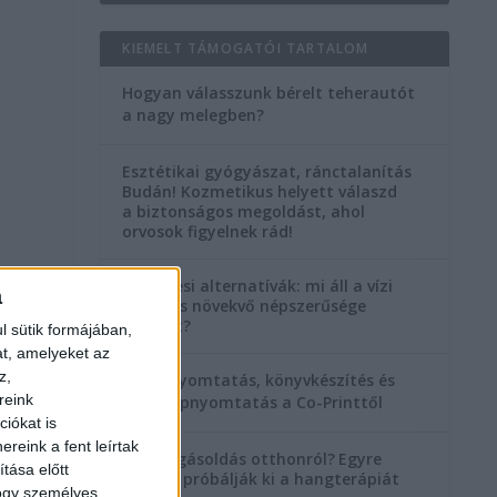
KIEMELT TÁMOGATÓI TARTALOM
,
Hogyan válasszunk bérelt teherautót
a nagy melegben?
Esztétikai gyógyászat, ránctalanítás
Budán! Kozmetikus helyett válaszd
a biztonságos megoldást, ahol
orvosok figyelnek rád!
Temetési alternatívák: mi áll a vízi
a
temetés növekvő népszerűsége
mögött?
l sütik formájában,
at, amelyeket az
z,
Könyvnyomtatás, könyvkészítés és
reink
szórólapnyomtatás a Co-Printtől
iókat is
reink a fent leírtak
Szorongásoldás otthonról?
Egyre
tása előtt
többen próbálják ki a hangterápiát
hogy személyes