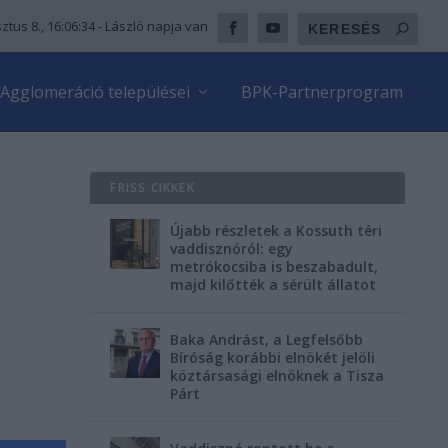
ztus 8., 16:06:35
- László napja van
Agglomeráció települései
BPK-Partnerprogram
FRISS CIKKEK
Újabb részletek a Kossuth téri
vaddisznóról: egy
metrókocsiba is beszabadult,
majd kilőtték a sérült állatot
Baka Andrást, a Legfelsőbb
Bíróság korábbi elnökét jelöli
köztársasági elnöknek a Tisza
Párt