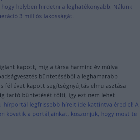
, hogy helyben hirdetni a leghatékonyabb. Nálunk
eráció 3 milliós lakosságát.
iglant kapott, míg a társa harminc év múlva
zabadságvesztés büntetéséből a leghamarabb
és fél évet kapott segítségnyújtás elmulasztása
ig tartó büntetését tölti, így ezt nem lehet
írportál legfrissebb híreit ide kattintva éred el! A
n követik a portáljainkat, köszönjük, hogy most te