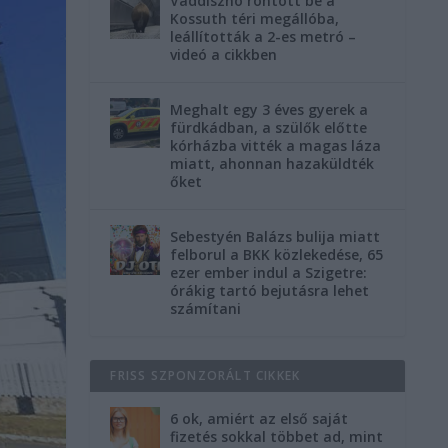
Vaddisznó rontott be a
Kossuth téri megállóba,
leállították a 2-es metró –
videó a cikkben
Meghalt egy 3 éves gyerek a
fürdkádban, a szülők előtte
kórházba vitték a magas láza
miatt, ahonnan hazaküldték
őket
Sebestyén Balázs bulija miatt
felborul a BKK közlekedése, 65
ezer ember indul a Szigetre:
órákig tartó bejutásra lehet
számítani
FRISS SZPONZORÁLT CIKKEK
6 ok, amiért az első saját
fizetés sokkal többet ad, mint