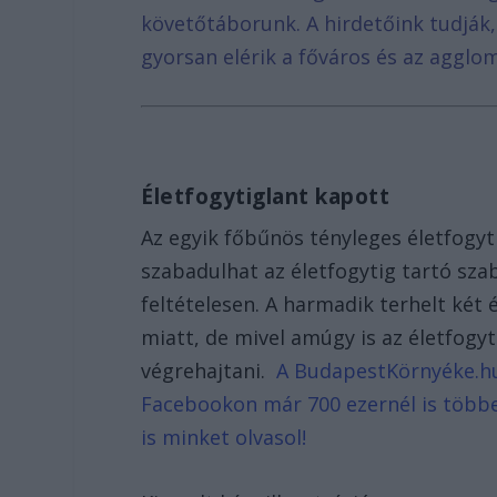
követőtáborunk. A hirdetőink tudják
gyorsan elérik a főváros és az agglom
Életfogytiglant kapott
Az egyik főbűnös tényleges életfogyt
szabadulhat az életfogytig tartó s
feltételesen. A harmadik terhelt két 
miatt, de mivel amúgy is az életfogyt
végrehajtani.
A BudapestKörnyéke.hu h
Facebookon már 700 ezernél is többe
is minket olvasol!