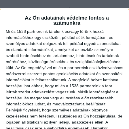
Az Ön adatainak védelme fontos a
Halászlé – a szenteste sztárja
számunkra
A legtöbb magyar családban a szenteste
Mi és 1538 partnereink tárolunk és/vagy férünk hozzá
elmaradhatatlan indítása a tűzpiros, paprikás
információkhoz egy eszközön, például sütik formájában, és
személyes adatokat dolgozunk fel, például egyedi azonosítókat
halászlé. A szokás a katolikus böjti
és standard információkat, amelyeket az eszköz személyre
hagyományokból ered, hiszen szenteste napján
szabott hirdetésekhez és tartalomhoz, hirdetések és tartalmak
méréséhez, közönségmérésekhez és szolgáltatásfejlesztéshez
régen tilos volt húst enni, a halat viszont nem
küld.
Az Ön engedélyével mi és a partnereink eszközleolvasásos
tekintették annak. A hal a kereszténység egyik
módszerrel szerzett pontos geolokációs adatokat és azonosítási
információkat is felhasználhatunk. A megfelelő helyre kattintva
legősibb szimbóluma, a néphit szerint a gyors
hozzájárulhat ahhoz, hogy mi és a 1538 partnereink a fent
mozgás miatt a család haladását segíti, a
leírtak szerint adatkezelést végezzünk. Másik lehetőségként a
pikkelyek pedig sok pénzt hoznak az új
hozzájárulás megadása vagy elutasítása előtt részletesebb
információkhoz juthat, és megváltoztathatja beállításait.
esztendőben.
A Budapest és Környéke hírportál
Felhívjuk figyelmét, hogy személyes adatainak bizonyos
legfrissebb híreit ide kattintva éred el! A
kezeléséhez nem feltétlenül szükséges az Ön hozzájárulása, de
jogában áll tiltakozni az ilyen jellegű adatkezelés ellen. A
Facebookon már 252 ezernél is többen követnek
beállításai csak erre a weboldalra érvényesek. Bármikor