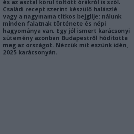
és az asztal körül töltött órákról is szól.
Családi recept szerint készülő halászlé
vagy a nagymama titkos bejglije: nálunk
minden falatnak története és népi
hagyománya van. Egy jól ismert karácsonyi
sütemény azonban Budapestről hódította
meg az országot. Nézzük mit eszünk idén,
2025 karácsonyán.