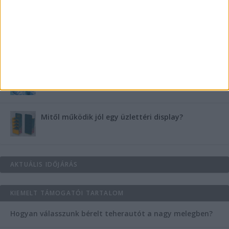
védekezzünk a nyári kánikula ellen
Az árnyékliliom szerepe a kertek árnyékos
szegleteiben
Vászoncipők otthoni tisztítása – gyakorlati
tanácsok
Mitől működik jól egy üzlettéri display?
AKTUÁLIS IDŐJÁRÁS
KIEMELT TÁMOGATÓI TARTALOM
Hogyan válasszunk bérelt teherautót a nagy melegben?