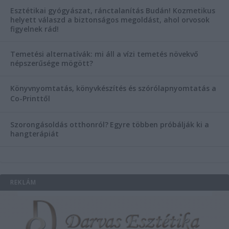
Esztétikai gyógyászat, ránctalanítás Budán! Kozmetikus
helyett válaszd a biztonságos megoldást, ahol orvosok
figyelnek rád!
Temetési alternatívák: mi áll a vízi temetés növekvő
népszerűsége mögött?
Könyvnyomtatás, könyvkészítés és szórólapnyomtatás a
Co-Printtől
Szorongásoldás otthonról?
Egyre többen próbálják ki a
hangterápiát
REKLÁM