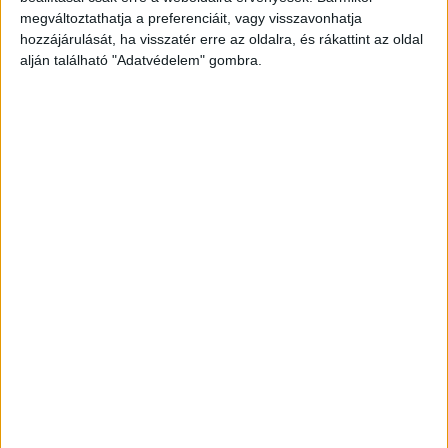
minket.
megváltoztathatja a preferenciáit, vagy visszavonhatja
hozzájárulását, ha visszatér erre az oldalra, és rákattint az oldal
alján található "Adatvédelem" gombra.
Rántott ponty vagy süllő
A leves után a halas vonal folytatódik,