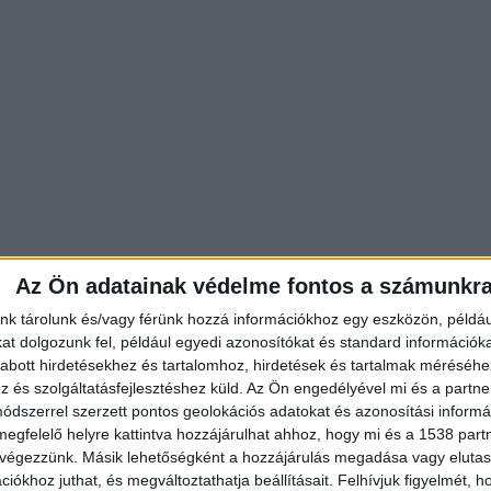
Az Ön adatainak védelme fontos a számunkr
nk tárolunk és/vagy férünk hozzá információkhoz egy eszközön, példáu
t dolgozunk fel, például egyedi azonosítókat és standard információk
abott hirdetésekhez és tartalomhoz, hirdetések és tartalmak méréséhe
és szolgáltatásfejlesztéshez küld.
Az Ön engedélyével mi és a partne
bán-kormány a gödi Samsung-gyárba
dszerrel szerzett pontos geolokációs adatokat és azonosítási informác
megfelelő helyre kattintva hozzájárulhat ahhoz, hogy mi és a 1538 partne
árd forint állami támogatást kapott a Fidesz-
 végezzünk. Másik lehetőségként a hozzájárulás megadása vagy elutasí
származó iparűzési adó nélkül – Göd 250 évnyi
iókhoz juthat, és megváltoztathatja beállításait.
Felhívjuk figyelmét, 