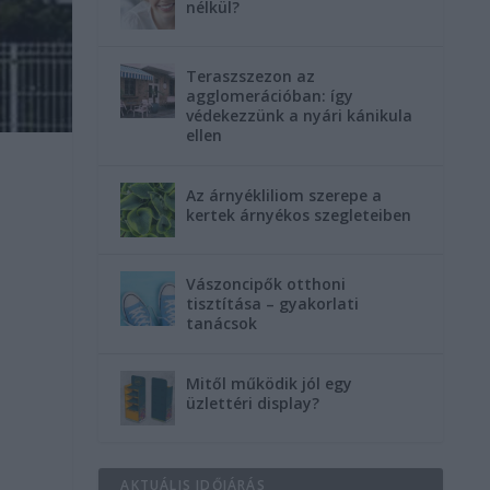
nélkül?
Teraszszezon az
agglomerációban: így
védekezzünk a nyári kánikula
ellen
Az árnyékliliom szerepe a
kertek árnyékos szegleteiben
Vászoncipők otthoni
tisztítása – gyakorlati
tanácsok
Mitől működik jól egy
üzlettéri display?
AKTUÁLIS IDŐJÁRÁS