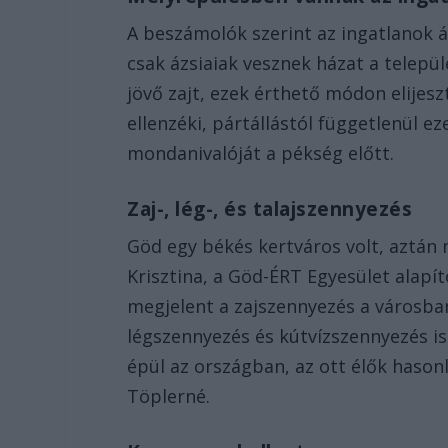
A beszámolók szerint az ingatlanok 
csak ázsiaiak vesznek házat a települ
jövő zajt, ezek érthető módon elijeszt
ellenzéki, pártállástól függetlenül ez
mondanivalóját a pékség előtt.
Zaj-, lég-, és talajszennyezés
Göd egy békés kertváros volt, aztán
Krisztina, a Göd-ÉRT Egyesület alapít
megjelent a zajszennyezés a városba
légszennyezés és kútvízszennyezés is.
épül az országban, az ott élők haso
Töplerné.