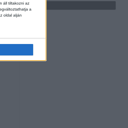
áll tiltakozni az
egváltoztathatja a
z oldal alján