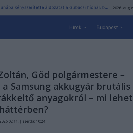
 Dunába kényszerítette áldozatát a Gubacsi hídnál: b...
2026. augus
Hírek
Budapest
Zoltán, Göd polgármestere –
 a Samsung akkugyár brutális
rákkeltő anyagokról – mi lehet
 háttérben?
2026.02.11. | szerda: 10:24