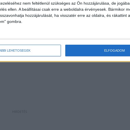
ezeléséhez nem feltétlenül szükséges az Ön hozzájárulása, de jogában 
tában nézzük, akkor 3-4 év teljes költségvetésének
zelés ellen. A beállításai csak erre a weboldalra érvényesek. Bármikor m
yomott az Orbán-kormány a gödi Samsung-gyárba.
isszavonhatja hozzájárulását, ha visszatér erre az oldalra, és rákattint a
lem" gombra.
nnyezi a környezetet.
Ide kapcsolódik:
Felére
sung akkumulátorgyár adóját, egyesek szerint
ÁBBI LEHETŐSÉGEK
ELFOGADOM