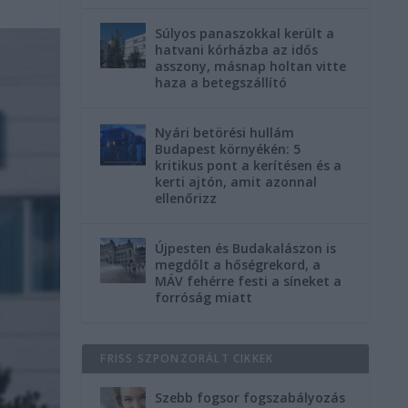
Súlyos panaszokkal került a
hatvani kórházba az idős
asszony, másnap holtan vitte
haza a betegszállító
Nyári betörési hullám
Budapest környékén: 5
kritikus pont a kerítésen és a
kerti ajtón, amit azonnal
ellenőrizz
Újpesten és Budakalászon is
megdőlt a hőségrekord, a
MÁV fehérre festi a síneket a
forróság miatt
FRISS SZPONZORÁLT CIKKEK
Szebb fogsor fogszabályozás