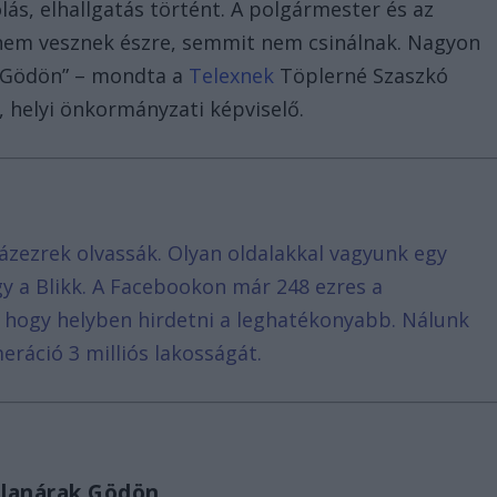
olás, elhallgatás történt. A polgármester és az
em vesznek észre, semmit nem csinálnak. Nagyon
 Gödön” – mondta a
Telexnek
Töplerné Szaszkó
 helyi önkormányzati képviselő.
ázezrek olvassák. Olyan oldalakkal vagyunk egy
agy a Blikk. A Facebookon már 248 ezres a
, hogy helyben hirdetni a leghatékonyabb. Nálunk
eráció 3 milliós lakosságát.
tlanárak Gödön