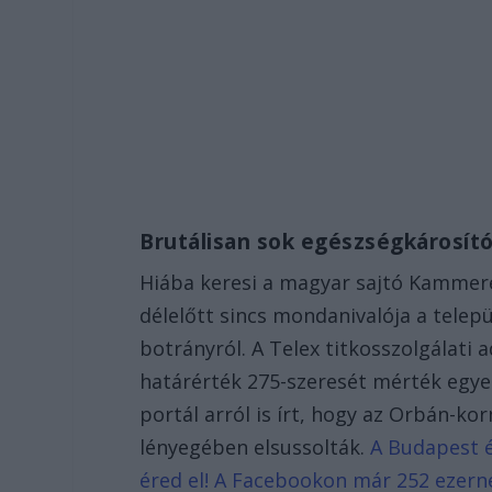
Brutálisan sok egészségkárosít
Hiába keresi a magyar sajtó Kammer
délelőtt sincs mondanivalója a tele
botrányról. A Telex titkosszolgálati
határérték 275-szeresét mérték egyes
portál arról is írt, hogy az Orbán-k
lényegében elsussolták.
A Budapest é
éred el! A Facebookon már 252 ezern