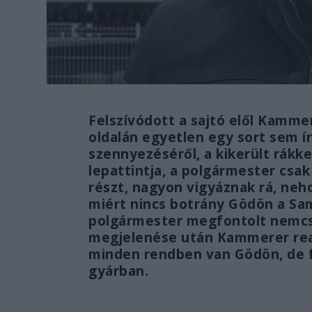
Felszívódott a sajtó elől Kamme
oldalán egyetlen egy sort sem 
szennyezéséről, a kikerült rákke
lepattintja, a polgármester csa
részt, nagyon vigyáznak rá, neh
miért nincs botrány Gödön a S
polgármester megfontolt nemcse
megjelenése után Kammerer reagá
minden rendben van Gödön, de f
gyárban.