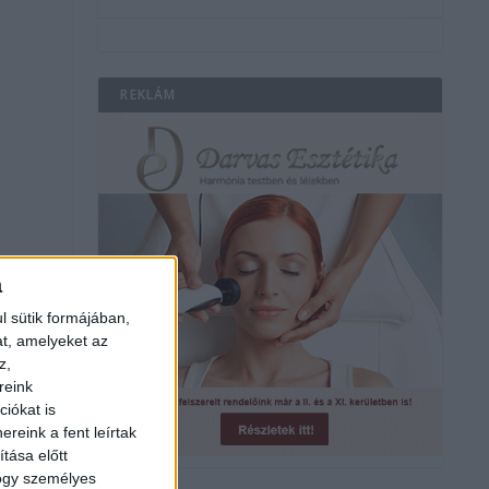
REKLÁM
a
l sütik formájában,
at, amelyeket az
z,
reink
iókat is
reink a fent leírtak
tása előtt
hogy személyes