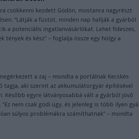
ára csökkenni kezdett Gödön, mostanra nagyrészt
ésen. “Látják a füstöt, minden nap hallják a gyárból
ik a potenciális ingatlanvásárlókat. Lehet fideszes,
ek tények és kész” – foglalja össze egy hölgy a
 megérkezett a zaj – mondta a portálnak Kecskés
ó tagja, aki szerint az akkumulátorgyár építésével
n. Később egyre látványosabbá vált a gyárból jövő
 “Ez nem csak gödi ügy, és jelenleg is több ilyen gyá
nlóan súlyos problémákra számíthatnak” – mondta