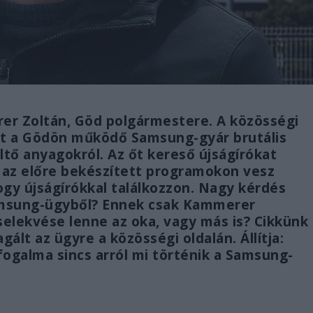
rer Zoltán, Göd polgármestere. A közösségi
írt a Gödön működő Samsung-gyár brutális
ltő anyagokról. Az őt kereső újságírókat
k az előre bekészített programokon vesz
ogy újságírókkal találkozzon. Nagy kérdés
amsung-ügyből? Ennek csak Kammerer
lekvése lenne az oka, vagy más is? Cikkünk
lt az ügyre a közösségi oldalán. Állítja:
ogalma sincs arról mi történik a Samsung-