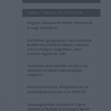
KIEMELT TÁMOGATÓI TARTALOM
Hogyan válasszunk bérelt teherautót
a nagy melegben?
Esztétikai gyógyászat, ránctalanítás
Budán! Kozmetikus helyett válaszd
a biztonságos megoldást, ahol
orvosok figyelnek rád!
Temetési alternatívák: mi áll a vízi
temetés növekvő népszerűsége
mögött?
Könyvnyomtatás, könyvkészítés és
szórólapnyomtatás a Co-Printtől
a
Szorongásoldás otthonról?
Egyre
többen próbálják ki a hangterápiát