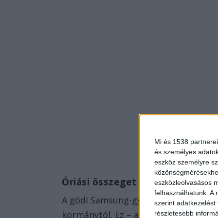
Mi és 1538 partnerei
és személyes adatoka
eszköz személyre sz
közönségmérésekhez 
Óriási összeget nyomott az Or
eszközleolvasásos mó
felhasználhatunk. A 
A gödi Samsung-gyár eddig 1500 milli
szerint adatkezelést
kormánytól. Ez – a Samsung-gyárból 
részletesebb informác