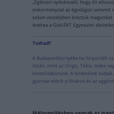
„Egészen nyilvánvaló, hogy itt eltuss
önkormányzat az égvilágon semmit n
sokan veszélyben érezzük magunkat
Andrea a Göd-ÉRT Egyesület alelnöke,
Tudtad?
A BudapestKörnyéke.hu hírportált sz
listán, mint az Origo, Telex, Index v
követőtáborunk. A hirdetőink tudják
gyorsan elérik a főváros és az agglom
Mélyrepülésben vannak az inga