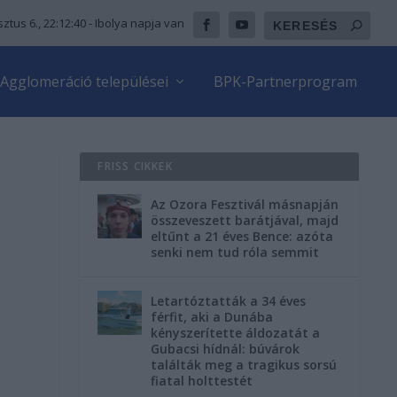
ztus 6., 22:12:41
- Ibolya napja van
Agglomeráció települései
BPK-Partnerprogram
FRISS CIKKEK
Az Ozora Fesztivál másnapján
összeveszett barátjával, majd
eltűnt a 21 éves Bence: azóta
senki nem tud róla semmit
Letartóztatták a 34 éves
férfit, aki a Dunába
kényszerítette áldozatát a
Gubacsi hídnál: búvárok
találták meg a tragikus sorsú
fiatal holttestét