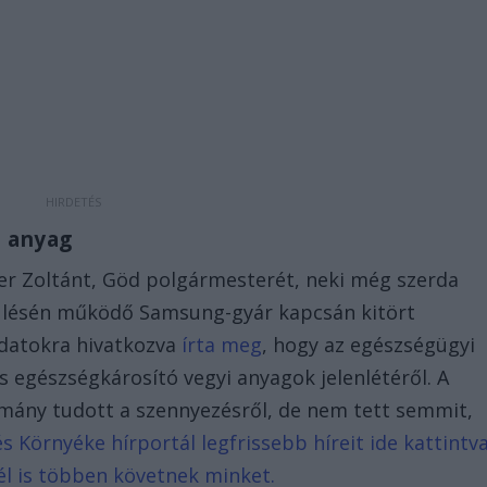
ó anyag
er Zoltánt, Göd polgármesterét, neki még szerda
pülésén működő Samsung-gyár kapcsán kitört
 adatokra hivatkozva
írta meg
, hogy az egészségügyi
 egészségkárosító vegyi anyagok jelenlétéről. A
ormány tudott a szennyezésről, de nem tett semmit,
s Környéke hírportál legfrissebb híreit ide kattintv
él is többen követnek minket.