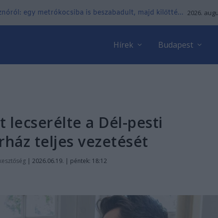
nóról: egy metrókocsiba is beszabadult, majd kilőtté...
2026. augu
Hírek
Budapest
 lecserélte a Dél-pesti
ház teljes vezetését
kesztőség
|
2026.06.19. | péntek: 18:12