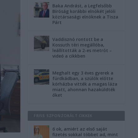
Baka Andrást, a Legfelsőbb
Bíróság korábbi elnökét jelöli
köztársasági elnöknek a Tisza
Párt
Vaddisznó rontott be a
Kossuth téri megállóba,
leállították a 2-es metrót –
videó a cikkben
Meghalt egy 3 éves gyerek a
fürdkádban, a szülők előtte
kórházba vitték a magas láza
miatt, ahonnan hazaküldték
őket
FRISS SZPONZORÁLT CIKKEK
6 ok, amiért az első saját
fizetés sokkal többet ad, mint