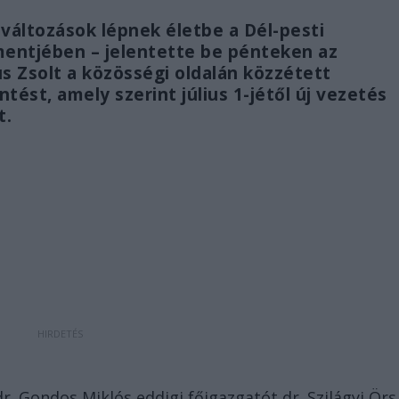
 változások lépnek életbe a Dél-pesti
ntjében – jelentette be pénteken az
 Zsolt a közösségi oldalán közzétett
ést, amely szerint július 1-jétől új vezetés
t.
r. Gondos Miklós eddigi főigazgatót dr. Szilágyi Örs