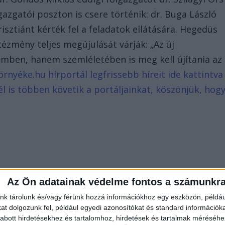
azgatói poszton is csere történik: dr. Buga László
risztiánt kérték fel a feladatok ellátására. Hegedüs
ntézmény teljes megújulását várják: „Az új
emben, hanem szemléletében is meg kell újítania az
nyéke.hu hírportál legfrissebb híreit ide kattintva
l is többen követik a portáljainkat, köszönjük, hog
Az Ön adatainak védelme fontos a számunkr
nk tárolunk és/vagy férünk hozzá információkhoz egy eszközön, példáu
t dolgozunk fel, például egyedi azonosítókat és standard információk
abott hirdetésekhez és tartalomhoz, hirdetések és tartalmak méréséhe