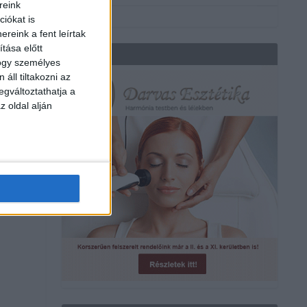
reink
iókat is
reink a fent leírtak
tása előtt
REKLÁM
hogy személyes
áll tiltakozni az
egváltoztathatja a
z oldal alján