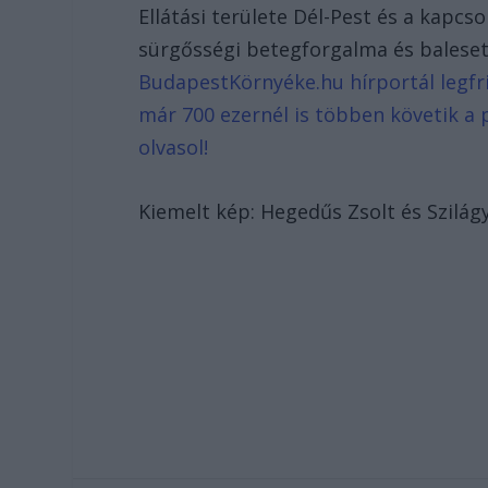
Ellátási területe Dél-Pest és a kapc
sürgősségi betegforgalma és baleset
BudapestKörnyéke.hu hírportál legfri
már 700 ezernél is többen követik a 
olvasol!
Kiemelt kép: Hegedűs Zsolt és Szilág