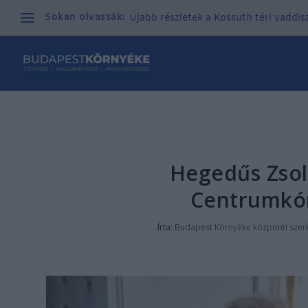
Sokan olvassák:
Újabb részletek a Kossuth téri vaddisz
Hegedűs Zsolt
Centrumkór
Írta:
Budapest Környéke központi szer