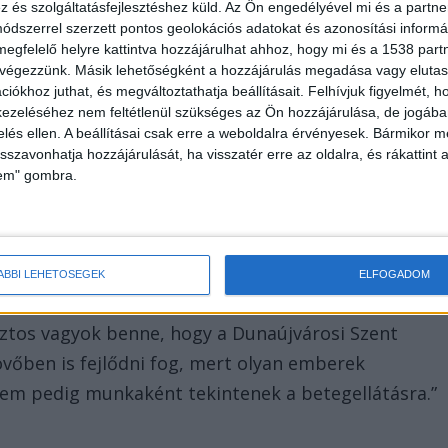
és szolgáltatásfejlesztéshez küld.
Az Ön engedélyével mi és a partne
dszerrel szerzett pontos geolokációs adatokat és azonosítási informác
megfelelő helyre kattintva hozzájárulhat ahhoz, hogy mi és a 1538 partne
 végezzünk. Másik lehetőségként a hozzájárulás megadása vagy elutasí
iókhoz juthat, és megváltoztathatja beállításait.
Felhívjuk figyelmét, 
ezeléséhez nem feltétlenül szükséges az Ön hozzájárulása, de jogában 
zelés ellen. A beállításai csak erre a weboldalra érvényesek. Bármikor m
zető
isszavonhatja hozzájárulását, ha visszatér erre az oldalra, és rákattint a
lem" gombra.
i Szent Pantaleon Kórház-Rendelőintézet főigazgatói
kahelye Facebook-bejegyzésben búcsúzott tőle,
nkáját, kiemelve a kórház fejlődését és a térség
 Szilágyi Örs búcsúlevelében úgy fogalmazott:
ÁBBI LEHETŐSÉGEK
ELFOGADOM
özösségnek a tagja lehettem. Büszke vagyok
iztos vagyok benne, hogy a Dunaújvárosi Szent
vőben is fejlődni fog, mert olyan emberek
nem pedig munkaként tekintenek a betegellátásra.”