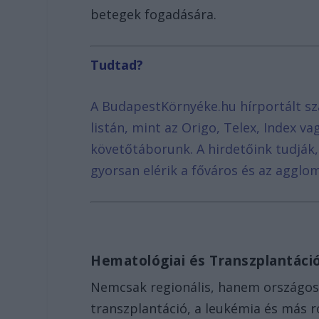
betegek fogadására.
Tudtad?
A BudapestKörnyéke.hu hírportált sz
listán, mint az Origo, Telex, Index v
követőtáborunk. A hirdetőink tudják
gyorsan elérik a főváros és az agglom
Hematológiai és Transzplantáci
Nemcsak regionális, hanem országos f
transzplantáció, a leukémia és más r