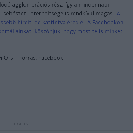
solódó agglomerációs rész, így a mindennapi
i sebészeti leterheltsége is rendkívül magas.
A
ssebb híreit ide kattintva éred el! A Facebookon
portáljainkat, köszönjük, hogy most te is minket
yi Örs – Forrás: Facebook