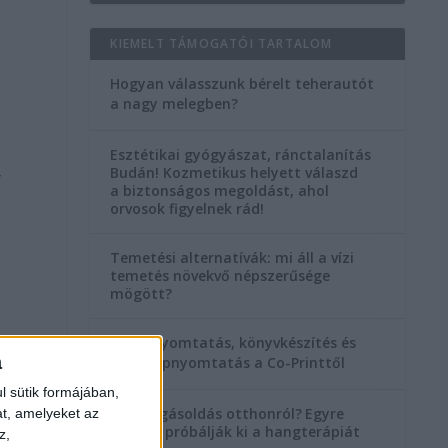
KIEMELT TÁMOGATÓI TARTALOM
Hogyan válasszunk bérelt teherautót
a nagy melegben?
Esztétikai gyógyászat, ránctalanítás
Budán! Kozmetikus helyett válaszd
y
a biztonságos megoldást, ahol
orvosok figyelnek rád!
Temetési alternatívák: mi áll a vízi
temetés növekvő népszerűsége
mögött?
Könyvnyomtatás, könyvkészítés és
a
szórólapnyomtatás a Co-Printtől
l sütik formájában,
Szorongásoldás otthonról?
Egyre
at, amelyeket az
többen próbálják ki a hangterápiát
z,