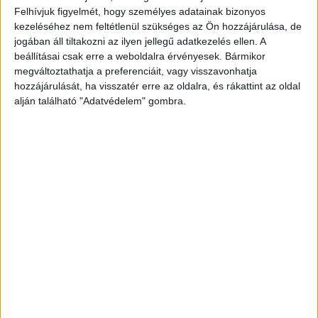
Dunavarsány csapatának labdarúgója, Kiss
Felhívjuk figyelmét, hogy személyes adatainak bizonyos
András tegnap tragikus hirtelenséggel elhunyt.
kezeléséhez nem feltétlenül szükséges az Ön hozzájárulása, de
jogában áll tiltakozni az ilyen jellegű adatkezelés ellen. A
Emlékét örökre megőrizzük, kedves
beállításai csak erre a weboldalra érvényesek. Bármikor
személyiségét egy életre a szívünkbe zárjuk.
megváltoztathatja a preferenciáit, vagy visszavonhatja
hozzájárulását, ha visszatér erre az oldalra, és rákattint az oldal
Isten veled Andris!” – írta Facebook oldalán a
alján található "Adatvédelem" gombra.
Dunavarsányi TE.