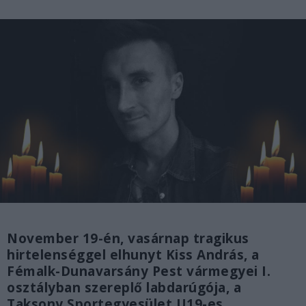
November 19-én, vasárnap tragikus
hirtelenséggel elhunyt Kiss András, a
Fémalk-Dunavarsány Pest vármegyei I.
osztályban szereplő labdarúgója, a
Taksony Sportegyesület U19-es