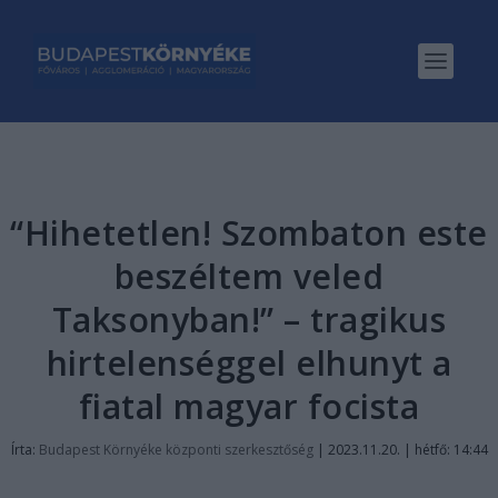
“Hihetetlen! Szombaton este
beszéltem veled
Taksonyban!” – tragikus
hirtelenséggel elhunyt a
fiatal magyar focista
Írta:
Budapest Környéke központi szerkesztőség
|
2023.11.20. | hétfő: 14:44