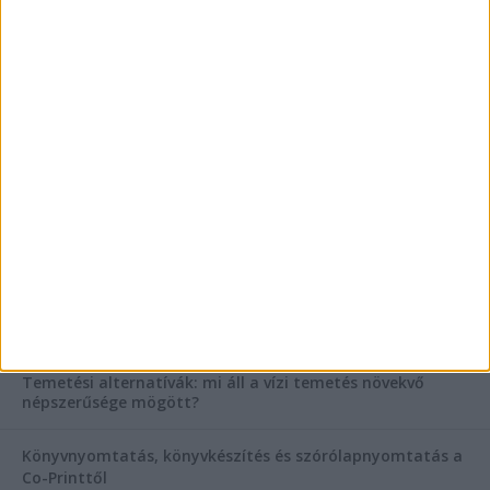
Vászoncipők otthoni tisztítása – gyakorlati
tanácsok
AKTUÁLIS IDŐJÁRÁS
KIEMELT TÁMOGATÓI TARTALOM
Hogyan válasszunk bérelt teherautót a nagy melegben?
Esztétikai gyógyászat, ránctalanítás Budán! Kozmetikus
helyett válaszd a biztonságos megoldást, ahol orvosok
figyelnek rád!
Temetési alternatívák: mi áll a vízi temetés növekvő
népszerűsége mögött?
Könyvnyomtatás, könyvkészítés és szórólapnyomtatás a
Co-Printtől