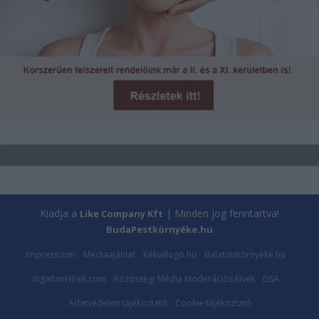
Kiadja a
| Minden jog fenntartva!
Like Company Kft
BudaPestkörnyéke.hu
Impresszum
Médiaajánlat
Kékvillogó.hu
BalatonKörnyéke.hu
IngatlanHírek.com
Közösségi Média Moderációs Elvek
DSA
Adatvédelmi tájékoztató
Cookie tájékoztató