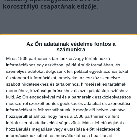
korosztályú csapatának edzője.
Az Ön adatainak védelme fontos a
számunkra
Mi és 1538 partnereink tárolunk és/vagy férünk hozzá
információkhoz egy eszközön, például sütik formájában, és
személyes adatokat dolgozunk fel, például egyedi azonosítókat
és standard információkat, amelyeket az eszköz személyre
szabott hirdetésekhez és tartalomhoz, hirdetések és tartalmak
méréséhez, közönségmérésekhez és szolgáltatásfejlesztéshez
küld.
Az Ön engedélyével mi és a partnereink eszközleolvasásos
módszerrel szerzett pontos geolokációs adatokat és azonosítási
Meghalt a focista
információkat is felhasználhatunk. A megfelelő helyre kattintva
hozzájárulhat ahhoz, hogy mi és a 1538 partnereink a fent
„Mély fájdalommal tudatjuk, hogy szeretett
leírtak szerint adatkezelést végezzünk. Másik lehetőségként a
hozzájárulás megadása vagy elutasítása előtt részletesebb
sportolónk, kiváló Barátunk, a Fémalk-
információkhoz juthat, és megváltoztathatja beállításait.