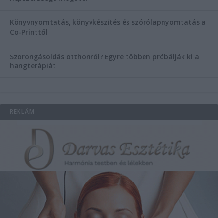
Könyvnyomtatás, könyvkészítés és szórólapnyomtatás a
Co-Printtől
Szorongásoldás otthonról?
Egyre többen próbálják ki a
hangterápiát
REKLÁM