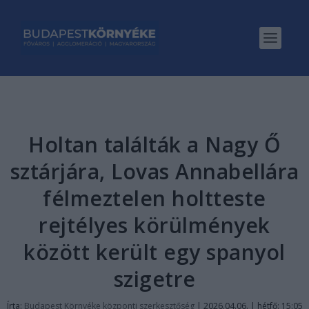
Holtan találták a Nagy Ő
sztárjára, Lovas Annabellára
félmeztelen holtteste
rejtélyes körülmények
között került egy spanyol
szigetre
Írta:
Budapest Környéke központi szerkesztőség
|
2026.04.06. | hétfő: 15:05