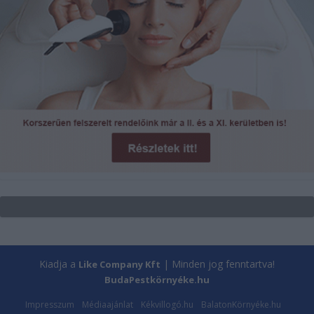
Kiadja a
| Minden jog fenntartva!
Like Company Kft
BudaPestkörnyéke.hu
Impresszum
Médiaajánlat
Kékvillogó.hu
BalatonKörnyéke.hu