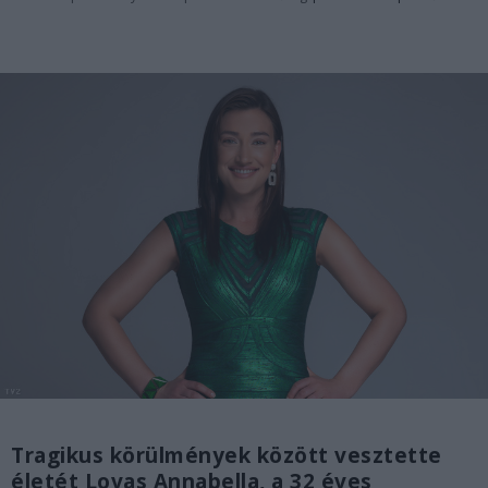
Tragikus körülmények között vesztette
életét Lovas Annabella, a 32 éves