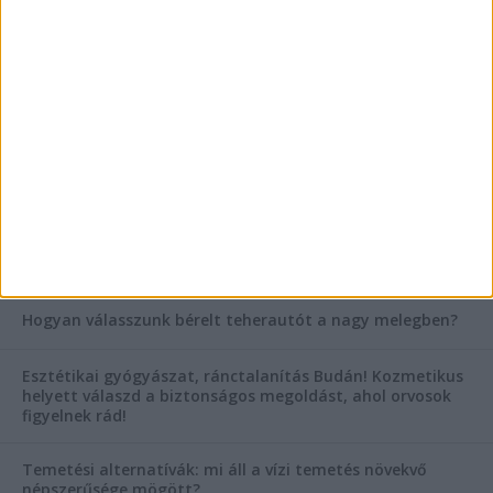
Az árnyékliliom szerepe a kertek árnyékos
szegleteiben
Vászoncipők otthoni tisztítása – gyakorlati
tanácsok
AKTUÁLIS IDŐJÁRÁS
KIEMELT TÁMOGATÓI TARTALOM
Hogyan válasszunk bérelt teherautót a nagy melegben?
Esztétikai gyógyászat, ránctalanítás Budán! Kozmetikus
helyett válaszd a biztonságos megoldást, ahol orvosok
figyelnek rád!
Temetési alternatívák: mi áll a vízi temetés növekvő
népszerűsége mögött?