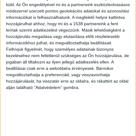
küld.
Az Ön engedélyével mi és a partnereink eszközleolvasásos
módszerrel szerzett pontos geolokációs adatokat és azonosítási
információkat is felhasználhatunk. A megfelelő helyre kattintva
hozzájárulhat ahhoz, hogy mi és a 1538 partnereink a fent
leírtak szerint adatkezelést végezzünk. Másik lehetőségként a
hozzájárulás megadása vagy elutasítása előtt részletesebb
információkhoz juthat, és megváltoztathatja beállításait.
Felhívjuk figyelmét, hogy személyes adatainak bizonyos
kezeléséhez nem feltétlenül szükséges az Ön hozzájárulása, de
jogában áll tiltakozni az ilyen jellegű adatkezelés ellen. A
beállításai csak erre a weboldalra érvényesek. Bármikor
megváltoztathatja a preferenciáit, vagy visszavonhatja
hozzájárulását, ha visszatér erre az oldalra, és rákattint az oldal
alján található "Adatvédelem" gombra.
Megtalálták a holttestét
Az egyik spanyol lap szombaton arról írt, hogy az
ő holttestét találták meg egy évvel ezelőtt, 2025.
március 6-án a Kanári-szigetekhez tartozó Gran
Canaria déli részén, egy nehezen megközelíthető