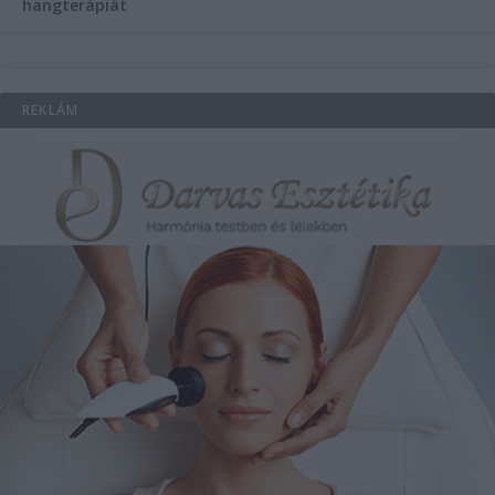
hangterápiát
REKLÁM