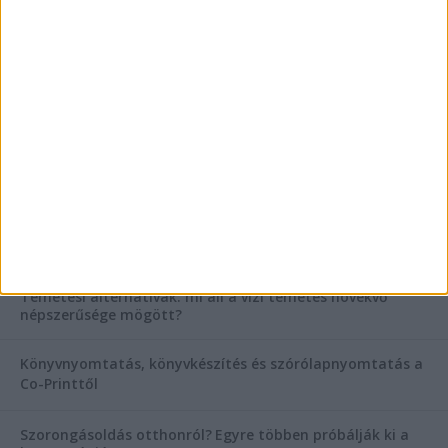
AKTUÁLIS IDŐJÁRÁS
KIEMELT TÁMOGATÓI TARTALOM
Hogyan válasszunk bérelt teherautót a nagy melegben?
Esztétikai gyógyászat, ránctalanítás Budán! Kozmetikus
helyett válaszd a biztonságos megoldást, ahol orvosok
figyelnek rád!
Temetési alternatívák: mi áll a vízi temetés növekvő
népszerűsége mögött?
Könyvnyomtatás, könyvkészítés és szórólapnyomtatás a
Co-Printtől
Szorongásoldás otthonról?
Egyre többen próbálják ki a