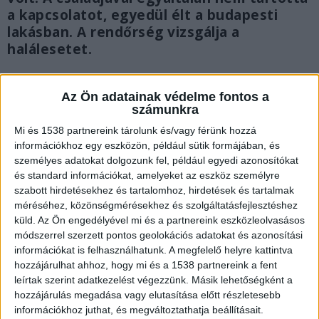
a kapcsolatot, egyedül élt a budapesti
lakásban. A rendőrség vizsgálja a
halálesetet.
Az Ön adatainak védelme fontos a
számunkra
Mi és 1538 partnereink tárolunk és/vagy férünk hozzá
információkhoz egy eszközön, például sütik formájában, és
személyes adatokat dolgozunk fel, például egyedi azonosítókat
és standard információkat, amelyeket az eszköz személyre
szabott hirdetésekhez és tartalomhoz, hirdetések és tartalmak
méréséhez, közönségmérésekhez és szolgáltatásfejlesztéshez
küld.
Az Ön engedélyével mi és a partnereink eszközleolvasásos
módszerrel szerzett pontos geolokációs adatokat és azonosítási
információkat is felhasználhatunk. A megfelelő helyre kattintva
hozzájárulhat ahhoz, hogy mi és a 1538 partnereink a fent
leírtak szerint adatkezelést végezzünk. Másik lehetőségként a
Drogfüggő volt
hozzájárulás megadása vagy elutasítása előtt részletesebb
információkhoz juthat, és megváltoztathatja beállításait.
„A fiatalember egy hete feküdt holtan a fővárosi