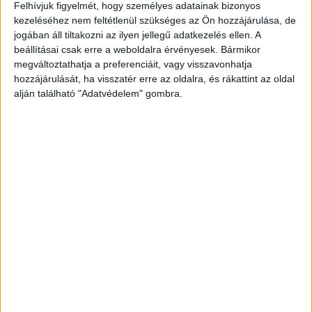
Felhívjuk figyelmét, hogy személyes adatainak bizonyos
bérleményében, amikor a barátja rátalált” –írta a
kezeléséhez nem feltétlenül szükséges az Ön hozzájárulása, de
jogában áll tiltakozni az ilyen jellegű adatkezelés ellen. A
Rendészeti Államtitkárság a Facebook-oldalán
beállításai csak erre a weboldalra érvényesek. Bármikor
hétfő délelőtt. A bejegyzés szerint az áldozat
megváltoztathatja a preferenciáit, vagy visszavonhatja
hozzájárulását, ha visszatér erre az oldalra, és rákattint az oldal
barátja tisztában volt vele, hogy a fiatal kamasz
alján található "Adatvédelem" gombra.
kora óta gyógyszer-, illetve kábítószerfüggő, és
azt is tudta róla, hogy megszakadt a kapcsolata
a családjával.
A Budapest és Környéke hírportál
legfrissebb híreit ide kattintva éred el! A
Facebookon már 252 ezernél is többen követnek
minket.