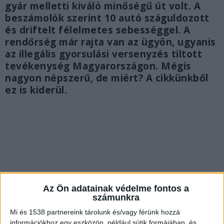
gyár melletti kiváló minőségű út volt. A
beszámolók szerint 10 autó száguldozott
és driftelt félelmetes sebességgel. A
rendőrség már rajta van az ügyön, ugyanis
az illegális gyorsulási versenyzés tiltott
tevékenység Magyarországon. Mégis
nagyon népszerű, de miért? A cikkünkből
ez is kiderül.
Az Ön adatainak védelme fontos a
számunkra
Mi és 1538 partnereink tárolunk és/vagy férünk hozzá
információkhoz egy eszközön, például sütik formájában, és