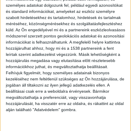
személyes adatokat dolgozunk fel, például egyedi azonosítókat
és standard információkat, amelyeket az eszköz személyre
szabott hirdetésekhez és tartalomhoz, hirdetések és tartalmak
Illegális autóversenyzők Gödön
méréséhez, közönségmérésekhez és szolgáltatásfejlesztéshez
küld.
Az Ön engedélyével mi és a partnereink eszközleolvasásos
Kedden este több autó is gyorsulási versenyt és
módszerrel szerzett pontos geolokációs adatokat és azonosítási
driftelést tartott a gödi Samsung-gyár melletti
információkat is felhasználhatunk. A megfelelő helyre kattintva
úton. Az aszfalt kiváló minőségű, ezért népszerű
hozzájárulhat ahhoz, hogy mi és a 1538 partnereink a fent
leírtak szerint adatkezelést végezzünk. Másik lehetőségként a
az illegális versenyzők között. Augusztusban már
hozzájárulás megadása vagy elutasítása előtt részletesebb
vizsgálta a rendőrség az ügyet, de semmire sem
információkhoz juthat, és megváltoztathatja beállításait.
Felhívjuk figyelmét, hogy személyes adatainak bizonyos
jutottak. A
hellogod.hu
helyi portál beszámolója
kezeléséhez nem feltétlenül szükséges az Ön hozzájárulása, de
szerint ismét megjelentek az illegális versenyzők
jogában áll tiltakozni az ilyen jellegű adatkezelés ellen. A
beállításai csak erre a weboldalra érvényesek. Bármikor
az akkugyár melletti úton. Egy férfi jelezte a
megváltoztathatja a preferenciáit, vagy visszavonhatja
tiltott versenyt a portálnak, mondván ezekben a
hozzájárulását, ha visszatér erre az oldalra, és rákattint az oldal
percekben (este 9 óra körül) is több autó
alján található "Adatvédelem" gombra.
gyorsulgat és driftel az úton. A hóesés sem
zavarta őket, sőt, úgy tűnt, hogy ezt inkább