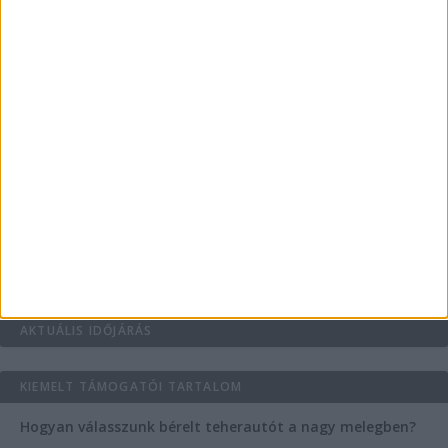
védekezzünk a nyári kánikula ellen
Az árnyékliliom szerepe a kertek árnyékos
szegleteiben
Vászoncipők otthoni tisztítása – gyakorlati
tanácsok
Mitől működik jól egy üzlettéri display?
AKTUÁLIS IDŐJÁRÁS
KIEMELT TÁMOGATÓI TARTALOM
Hogyan válasszunk bérelt teherautót a nagy melegben?