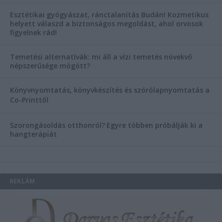
Esztétikai gyógyászat, ránctalanítás Budán! Kozmetikus
helyett válaszd a biztonságos megoldást, ahol orvosok
figyelnek rád!
Temetési alternatívák: mi áll a vízi temetés növekvő
népszerűsége mögött?
Könyvnyomtatás, könyvkészítés és szórólapnyomtatás a
Co-Printtől
Szorongásoldás otthonról?
Egyre többen próbálják ki a
hangterápiát
REKLÁM