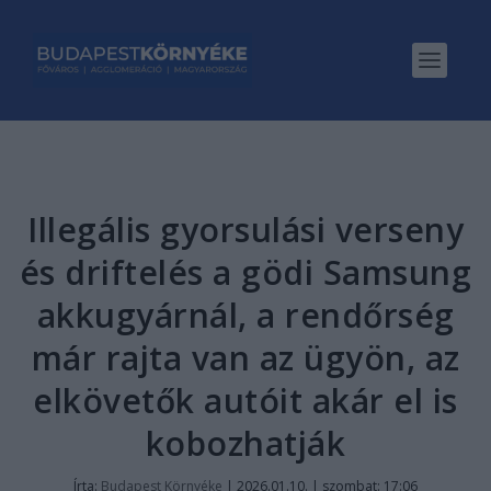
Illegális gyorsulási verseny
és driftelés a gödi Samsung
akkugyárnál, a rendőrség
már rajta van az ügyön, az
elkövetők autóit akár el is
kobozhatják
Írta:
Budapest Környéke
|
2026.01.10. | szombat: 17:06