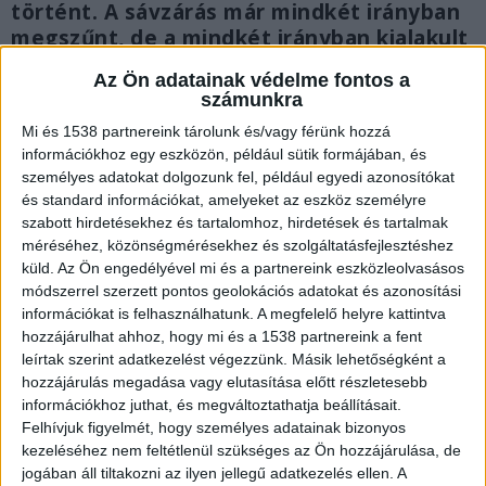
történt. A sávzárás már mindkét irányban
megszűnt, de a mindkét irányban kialakult
több km-es torlódás lassan oszlik
Az Ön adatainak védelme fontos a
fel. Újabb baleset történt az 51-es km-nél,
számunkra
az átterelt sávon. Hegyeshalom felé ott is
Mi és 1538 partnereink tárolunk és/vagy férünk hozzá
csak egy sáv járható.
információkhoz egy eszközön, például sütik formájában, és
személyes adatokat dolgozunk fel, például egyedi azonosítókat
és standard információkat, amelyeket az eszköz személyre
szabott hirdetésekhez és tartalomhoz, hirdetések és tartalmak
méréséhez, közönségmérésekhez és szolgáltatásfejlesztéshez
küld.
Az Ön engedélyével mi és a partnereink eszközleolvasásos
módszerrel szerzett pontos geolokációs adatokat és azonosítási
információkat is felhasználhatunk. A megfelelő helyre kattintva
hozzájárulhat ahhoz, hogy mi és a 1538 partnereink a fent
leírtak szerint adatkezelést végezzünk. Másik lehetőségként a
hozzájárulás megadása vagy elutasítása előtt részletesebb
információkhoz juthat, és megváltoztathatja beállításait.
Felhívjuk figyelmét, hogy személyes adatainak bizonyos
kezeléséhez nem feltétlenül szükséges az Ön hozzájárulása, de
jogában áll tiltakozni az ilyen jellegű adatkezelés ellen. A