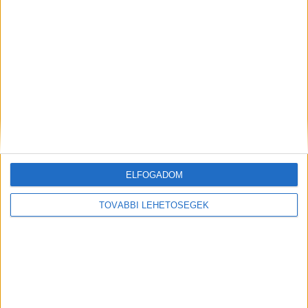
Tudtad?
A BudapestKörnyéke.hu hírportált százezrek
olvassák. Olyan oldalakkal vagyunk egy listán,
mint az Origo, Telex, Index vagy a Blikk. A
Facebookon már 248 ezres a követőtáborunk. A
hirdetőink tudják, hogy helyben hirdetni a
leghatékonyabb. Nálunk gyorsan elérik a főváros
ELFOGADOM
és az agglomeráció 3 milliós lakosságát.
TOVÁBBI LEHETŐSÉGEK
Kiemelt kép: illusztráció