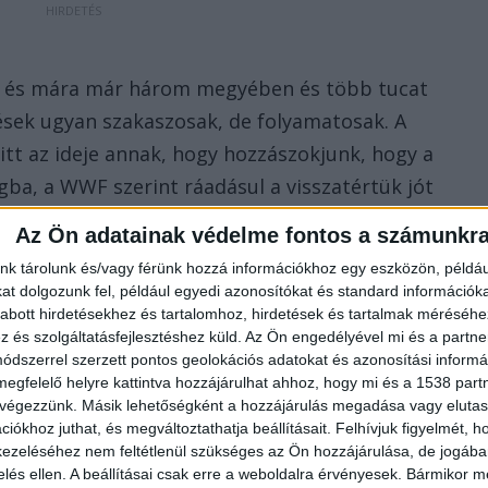
ek, és mára már három megyében és több tucat
lések ugyan szakaszosak, de folyamatosak. A
tt az ideje annak, hogy hozzászokjunk, hogy a
ba, a WWF szerint ráadásul a visszatértük jót
Az Ön adatainak védelme fontos a számunkr
nk tárolunk és/vagy férünk hozzá információkhoz egy eszközön, példáu
t dolgozunk fel, például egyedi azonosítókat és standard információk
abott hirdetésekhez és tartalomhoz, hirdetések és tartalmak méréséhe
és szolgáltatásfejlesztéshez küld.
Az Ön engedélyével mi és a partne
dszerrel szerzett pontos geolokációs adatokat és azonosítási informác
megfelelő helyre kattintva hozzájárulhat ahhoz, hogy mi és a 1538 partne
 végezzünk. Másik lehetőségként a hozzájárulás megadása vagy elutasí
iókhoz juthat, és megváltoztathatja beállításait.
Felhívjuk figyelmét, 
ezeléséhez nem feltétlenül szükséges az Ön hozzájárulása, de jogában 
zelés ellen. A beállításai csak erre a weboldalra érvényesek. Bármikor m