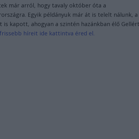
ek már arról, hogy tavaly október óta a
szágra. Egyik példányuk már át is telelt nálunk, a
 is kapott, ahogyan a szintén hazánkban élő Gellér
issebb híreit ide kattintva éred el.