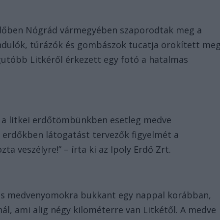
 időben Nógrád vármegyében szaporodtak meg a
ándulók, túrázók és gombászok tucatja örökített me
tóbb Litkéről érkezett egy fotó a hatalmas
n a litkei erdőtömbünkben esetleg medve
i erdőkben látogatást tervezők figyelmét a
a veszélyre!” – írta ki az Ipoly Erdő Zrt.
ga is medvenyomokra bukkant egy nappal korábban,
l, ami alig négy kilométerre van Litkétől. A medve