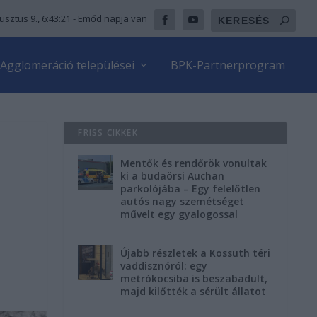
usztus 9., 6:43:22
- Emőd napja van
Agglomeráció települései
BPK-Partnerprogram
FRISS CIKKEK
Mentők és rendőrök vonultak
ki a budaörsi Auchan
parkolójába – Egy felelőtlen
autós nagy szemétséget
művelt egy gyalogossal
Újabb részletek a Kossuth téri
vaddisznóról: egy
metrókocsiba is beszabadult,
majd kilőtték a sérült állatot