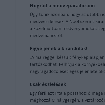
Nógrád a medveparadicsom
Úgy tűnik azonban, hogy az utóbbi
medveészlelések. A Nool szerint kir
a közelmúltban medvenyomokat. Legu
medvemancsról.
Figyeljenek a kirándulók!
„A ma reggel készült fénykép alapjá
tartózkodhat. Felhívjuk a környékbel
nagyragadozó esetleges jelenléte okozt
Csak észlelések
Egy férfi azt írta a poszthoz: ő ma
méghozzá Mihálygergén, a víztározóná