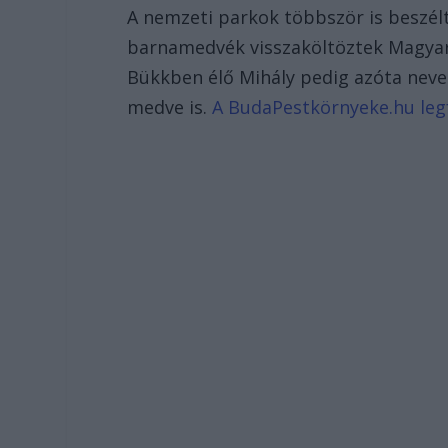
A nemzeti parkok többször is beszélt
barnamedvék visszaköltöztek Magyaror
Bükkben élő Mihály pedig azóta nevet
medve is.
A BudaPestkörnyeke.hu legfr