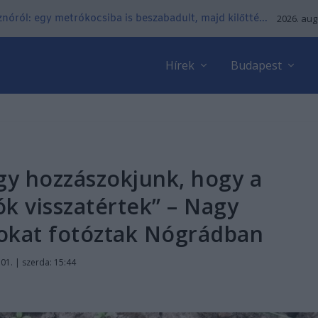
nóról: egy metrókocsiba is beszabadult, majd kilőtté...
2026. aug
Hírek
Budapest
hogy hozzászokjunk, hogy a
k visszatértek” – Nagy
kat fotóztak Nógrádban
01. | szerda: 15:44