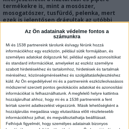
termékekre is, mint a mosószer,
mosogatószer, tusfürdő, pelenka, mert
ezek is jelentősen drágultak az utóbbi
időben.
Az Ön adatainak védelme fontos a
számunkra
Mi és 1538 partnereink tárolunk és/vagy férünk hozzá
információkhoz egy eszközön, például sütik formájában, és
személyes adatokat dolgozunk fel, például egyedi azonosítókat
és standard információkat, amelyeket az eszköz személyre
szabott hirdetésekhez és tartalomhoz, hirdetések és tartalmak
méréséhez, közönségmérésekhez és szolgáltatásfejlesztéshez
küld.
Az Ön engedélyével mi és a partnereink eszközleolvasásos
módszerrel szerzett pontos geolokációs adatokat és azonosítási
információkat is felhasználhatunk. A megfelelő helyre kattintva
hozzájárulhat ahhoz, hogy mi és a 1538 partnereink a fent
leírtak szerint adatkezelést végezzünk. Másik lehetőségként a
hozzájárulás megadása vagy elutasítása előtt részletesebb
információkhoz juthat, és megváltoztathatja beállításait.
Kiterjesztik az árrésstopot
Felhívjuk figyelmét, hogy személyes adatainak bizonyos