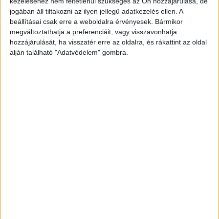
kezeléséhez nem feltétlenül szükséges az Ön hozzájárulása, de
Kibővítené az árréscsökkenéssel érintett
jogában áll tiltakozni az ilyen jellegű adatkezelés ellen. A
beállításai csak erre a weboldalra érvényesek. Bármikor
termékek listáját Nagy Márton nemzetgazdasági
megváltoztathatja a preferenciáit, vagy visszavonhatja
miniszter és ennek hatására már nem csak az
hozzájárulását, ha visszatér erre az oldalra, és rákattint az oldal
alján található "Adatvédelem" gombra.
élelmiszereket fogja érinteni a kormány
intézkedése – derül ki a tárcavezető által
posztolt
videóból
.