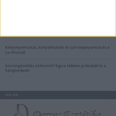
Esztétikai gyógyászat, ránctalanítás Budán! Kozmetikus
helyett válaszd a biztonságos megoldást, ahol orvosok
figyelnek rád!
Temetési alternatívák: mi áll a vízi temetés növekvő
népszerűsége mögött?
Könyvnyomtatás, könyvkészítés és szórólapnyomtatás a
Co-Printtől
Szorongásoldás otthonról?
Egyre többen próbálják ki a
hangterápiát
REKLÁM