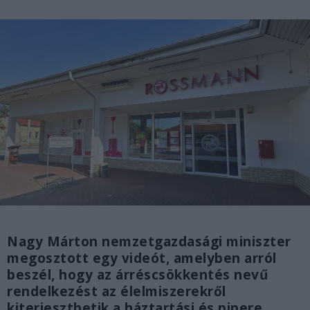
Nagy Márton nemzetgazdasági miniszter
megosztott egy videót, amelyben arról
beszél, hogy az árréscsökkentés nevű
rendelkezést az élelmiszerekről
kiterjeszthetik a háztartási és pipere