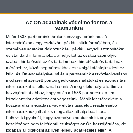
Az Ön adatainak védelme fontos a
számunkra
Mi és 1538 partnereink tárolunk és/vagy férünk hozzá
információkhoz egy eszközön, például sütik formájában, és
személyes adatokat dolgozunk fel, például egyedi azonosítókat
és standard információkat, amelyeket az eszköz személyre
szabott hirdetésekhez és tartalomhoz, hirdetések és tartalmak
méréséhez, közönségmérésekhez és szolgáltatásfejlesztéshez
küld.
Az Ön engedélyével mi és a partnereink eszközleolvasásos
A település egyik legszebb részén áll az a ház,
módszerrel szerzett pontos geolokációs adatokat és azonosítási
amelynek kertjében az emberi maradványokkal
információkat is felhasználhatunk. A megfelelő helyre kattintva
hozzájárulhat ahhoz, hogy mi és a 1538 partnereink a fent
teli zsákot megtalálták az ingatlanban
leírtak szerint adatkezelést végezzünk. Másik lehetőségként a
albérlőként élő férfiak.
hozzájárulás megadása vagy elutasítása előtt részletesebb
információkhoz juthat, és megváltoztathatja beállításait.
Felhívjuk figyelmét, hogy személyes adatainak bizonyos
kezeléséhez nem feltétlenül szükséges az Ön hozzájárulása, de
jogában áll tiltakozni az ilyen jellegű adatkezelés ellen. A