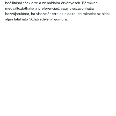
beállításai csak erre a weboldalra érvényesek. Bármikor
megváltoztathatja a preferenciáit, vagy visszavonhatja
hozzájárulását, ha visszatér erre az oldalra, és rákattint az oldal
alján található "Adatvédelem" gombra.
A
BudaPestkörnyeke.hu
is megírta, hogy
vasárnap este egy szentendrei ház udvarán, egy
zsákban, emberi maradványokat találtak. Később
kiderült, egy csecsemő csontjait rejtett a zsák.
Az
erről szóló cikket itt tudod elérni.