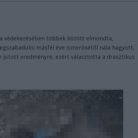
k, a védekezésében többek között elmondta,
szabadulni másfél éve ismerősétől nála hagyott,
 jutott eredményre, ezért választotta a drasztikus