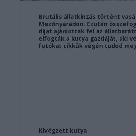
Brutális állatkínzás történt vas
Mezőnyárádon. Ezután összefogás
díjat ajánlottak fel az állatbar
elfogták a kutya gazdáját, aki vé
fotókat cikkük végén tudod me
Kivégzett kutya