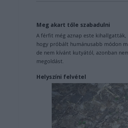
Meg akart tőle szabadulni
A férfit még aznap este kihallgattá
hogy próbált humánusabb módon meg
de nem kívánt kutyától, azonban nem
megoldást.
Helyszíni felvétel