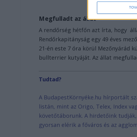
TOV
Megfulladt az állat
A rendőrség hétfőn azt írta, hogy áll
Rendőrkapitányság egy 49 éves mezőny
21-én este 7 óra körül Mezőnyárád kü
bullterrier kutyáját. Az állat megfulla
Tudtad?
A BudapestKörnyéke.hu hírportált sz
listán, mint az Origo, Telex, Index v
követőtáborunk. A hirdetőink tudják
gyorsan elérik a főváros és az agglom