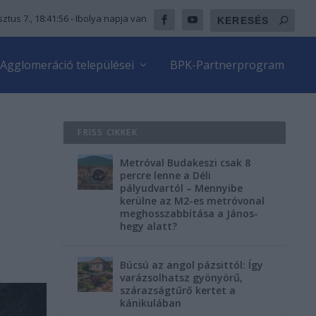
ztus 7., 18:41:57
- Ibolya napja van
Agglomeráció települései
BPK-Partnerprogram
FRISS CIKKEK
Metróval Budakeszi csak 8
percre lenne a Déli
pályudvartól – Mennyibe
kerülne az M2-es metróvonal
meghosszabbítása a János-
hegy alatt?
Búcsú az angol pázsittól: Így
varázsolhatsz gyönyörű,
szárazságtűrő kertet a
kánikulában