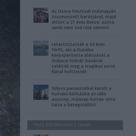
Az Ozora Fesztivál másnapján
összeveszett barátjával, majd
eltűnt a 21 éves Bence: azóta
senki nem tud róla semmit
Letartóztatták a 34 éves
férfit, aki a Dunába
kényszerítette áldozatát a
Gubacsi hídnál: búvárok
találták meg a tragikus sorsú
fiatal holttestét
Súlyos panaszokkal került a
hatvani kórházba az idős
asszony, másnap holtan vitte
haza a betegszállító
FRISS SZPONZORÁLT CIKKEK