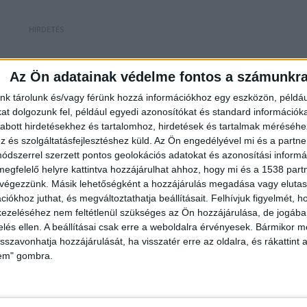
Az Ön adatainak védelme fontos a számunkr
ajánlott fel a csoport egyik tagja, ám az adakozás
 mindössze néhány óra alatt közel egymillió forinto
nk tárolunk és/vagy férünk hozzá információkhoz egy eszközön, példáu
t dolgozunk fel, például egyedi azonosítókat és standard információk
 tettes előkerítésére. A posztot közzétevő férfi
abott hirdetésekhez és tartalomhoz, hirdetések és tartalmak méréséhe
e elfogták a feltételezett elkövetőt, aki egy
és szolgáltatásfejlesztéshez küld.
Az Ön engedélyével mi és a partne
dszerrel szerzett pontos geolokációs adatokat és azonosítási informác
megfelelő helyre kattintva hozzájárulhat ahhoz, hogy mi és a 1538 partne
 végezzünk. Másik lehetőségként a hozzájárulás megadása vagy elutasí
iókhoz juthat, és megváltoztathatja beállításait.
Felhívjuk figyelmét, 
ezeléséhez nem feltétlenül szükséges az Ön hozzájárulása, de jogában 
zelés ellen. A beállításai csak erre a weboldalra érvényesek. Bármikor m
isszavonhatja hozzájárulását, ha visszatér erre az oldalra, és rákattint a
lem" gombra.