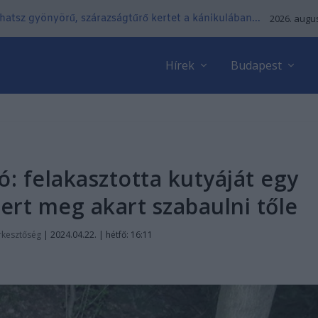
lhatsz gyönyörű, szárazságtűrő kertet a kánikulában...
2026. augus
Hírek
Budapest
ó: felakasztotta kutyáját egy
ert meg akart szabaulni tőle
rkesztőség
|
2024.04.22. | hétfő: 16:11