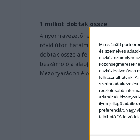
1 milliót dobtak össze
A nyomravezetőnek 100 ezer forintot 
rövid úton hatalmas mértéket öltött:
Mi és 1538 partnerei
és személyes adatoka
dobtak össze a feldühödött követők a
eszköz személyre sz
beszámolója alapján még vasárnap est
közönségmérésekhez 
eszközleolvasásos mó
Mezőnyárádon élő férfi volt.
felhasználhatunk. A 
szerint adatkezelést
részletesebb informác
adatainak bizonyos k
ilyen jellegű adatke
preferenciáit, vagy v
található "Adatvéde