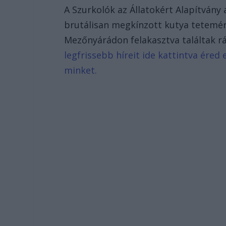
A Szurkolók az Állatokért Alapítvány
brutálisan megkínzott kutya tetemérő
Mezőnyárádon felakasztva találtak r
legfrissebb híreit ide kattintva ére
minket.