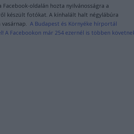
 a Facebook-oldalán hozta nyilvánosságra a
l készült fotókat. A kínhalált halt négylábúra
á vasárnap.
A Budapest és Környéke hírportál
d el! A Facebookon már 254 ezernél is többen követne