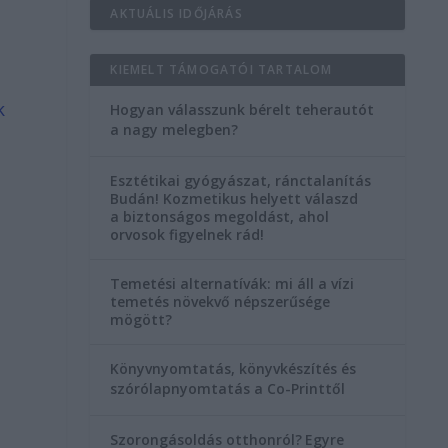
AKTUÁLIS IDŐJÁRÁS
KIEMELT TÁMOGATÓI TARTALOM
k
Hogyan válasszunk bérelt teherautót
a nagy melegben?
Esztétikai gyógyászat, ránctalanítás
Budán! Kozmetikus helyett válaszd
a biztonságos megoldást, ahol
orvosok figyelnek rád!
Temetési alternatívák: mi áll a vízi
temetés növekvő népszerűsége
mögött?
Könyvnyomtatás, könyvkészítés és
szórólapnyomtatás a Co-Printtől
Szorongásoldás otthonról?
Egyre