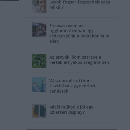
Szebb fogsor fogszabályozás
nélkül?
Teraszszezon az
agglomerációban: így
védekezzünk a nyári kánikula
ellen
Az árnyékliliom szerepe a
kertek árnyékos szegleteiben
Vászoncipők otthoni
tisztítása – gyakorlati
tanácsok
Mitől működik jól egy
üzlettéri display?