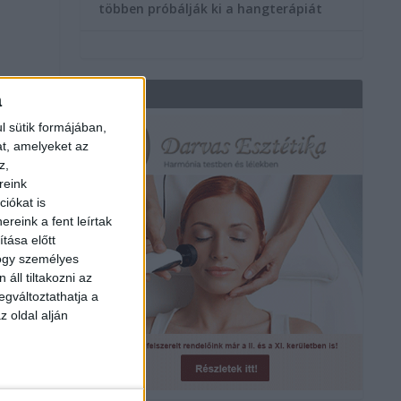
többen próbálják ki a hangterápiát
REKLÁM
a
t
l sütik formájában,
at, amelyeket az
z,
reink
iókat is
reink a fent leírtak
tása előtt
hogy személyes
áll tiltakozni az
egváltoztathatja a
z oldal alján