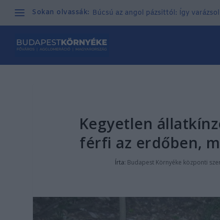
Sokan olvassák:
Búcsú az angol pázsittól: Így varázso
Kegyetlen állatkínz
férfi az erdőben, m
Írta:
Budapest Környéke központi sze