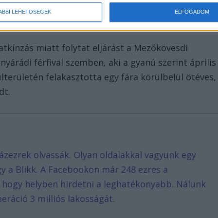
ÁBBI LEHETŐSÉGEK
ELFOGADOM
atkínzás miatt folytat eljárást a Mezőkövesdi
árádi férfival szemben, aki a gyanú szerint április
lterületén felakasztotta egy fára körülbelül ötéves,
dt.
ázezrek olvassák. Olyan oldalakkal vagyunk egy
agy a Blikk. A Facebookon már 248 ezres a
, hogy helyben hirdetni a leghatékonyabb. Nálunk
eráció 3 milliós lakosságát.