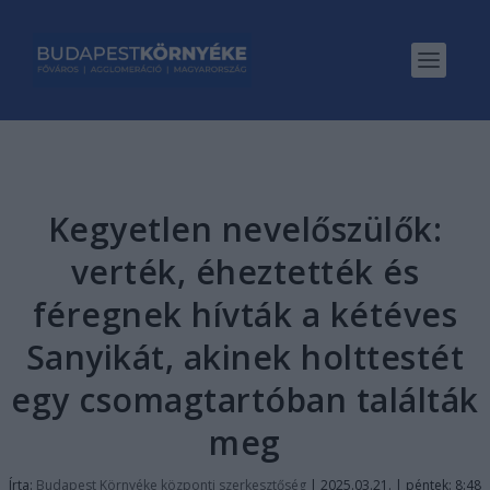
Kegyetlen nevelőszülők:
verték, éheztették és
féregnek hívták a kétéves
Sanyikát, akinek holttestét
egy csomagtartóban találták
meg
Írta:
Budapest Környéke központi szerkesztőség
|
2025.03.21. | péntek: 8:48