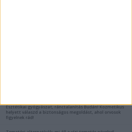
Vászoncipők otthoni tisztítása – gyakorlati
tanácsok
Mitől működik jól egy üzlettéri display?
AKTUÁLIS IDŐJÁRÁS
KIEMELT TÁMOGATÓI TARTALOM
Hogyan válasszunk bérelt teherautót a nagy melegben?
Esztétikai gyógyászat, ránctalanítás Budán! Kozmetikus
helyett válaszd a biztonságos megoldást, ahol orvosok
figyelnek rád!
Temetési alternatívák: mi áll a vízi temetés növekvő