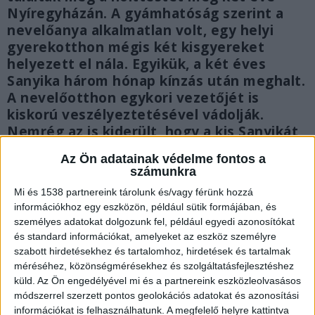
Nyíregyházán. A gyámhatóság szerint a
nevelőanya alkalmatlan volt, egy helyi
gyerekotthon mégis két kisgyereket
helyezett el nála. Egyikük, a két éves
Sanyika három hónap kínzás után meghalt.
A nevelőotthon egykori vezetőjét is
kiskorú veszélyeztetésével vádolják.
Nemrég az is kiderült, hogy a kis Sanyikát
13 éves korában szülte nevelőapjától az
Az Ön adatainak védelme fontos a
anyja.
számunkra
Mi és 1538 partnereink tárolunk és/vagy férünk hozzá
információkhoz egy eszközön, például sütik formájában, és
személyes adatokat dolgozunk fel, például egyedi azonosítókat
és standard információkat, amelyeket az eszköz személyre
szabott hirdetésekhez és tartalomhoz, hirdetések és tartalmak
méréséhez, közönségmérésekhez és szolgáltatásfejlesztéshez
küld.
Az Ön engedélyével mi és a partnereink eszközleolvasásos
módszerrel szerzett pontos geolokációs adatokat és azonosítási
információkat is felhasználhatunk. A megfelelő helyre kattintva