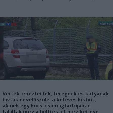
Verték, éheztették, féregnek és kutyának
hívták nevelőszülei a kétéves kisfiút,
akinek egy kocsi csomagtartójában
találták meg a holttestét még két éve