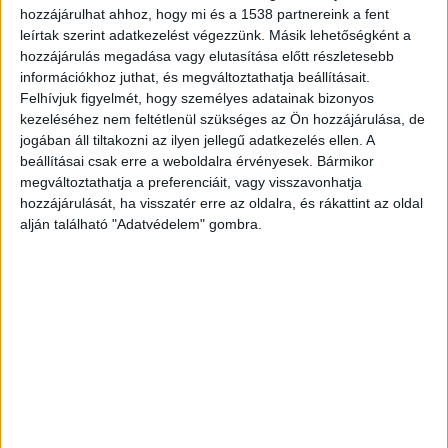
hozzájárulhat ahhoz, hogy mi és a 1538 partnereink a fent
leírtak szerint adatkezelést végezzünk. Másik lehetőségként a
hozzájárulás megadása vagy elutasítása előtt részletesebb
információkhoz juthat, és megváltoztathatja beállításait.
Felhívjuk figyelmét, hogy személyes adatainak bizonyos
kezeléséhez nem feltétlenül szükséges az Ön hozzájárulása, de
Verték és éheztették
jogában áll tiltakozni az ilyen jellegű adatkezelés ellen. A
Két évvel ezelőtt Nyíregyházán egy kocsi
beállításai csak erre a weboldalra érvényesek. Bármikor
megváltoztathatja a preferenciáit, vagy visszavonhatja
csomagtartójában találták meg egy kétéves
hozzájárulását, ha visszatér erre az oldalra, és rákattint az oldal
kisfiú holttestét, akit nevelőszülei verték,
alján található "Adatvédelem" gombra.
éheztették, és megalázó módon féregnek, illetve
kutyának neveztek. A gyerek súlya 15
kilogrammról mindössze nyolcra csökkent a
nevelőszüleinél, ráadásul koponyasérülései is
voltak. Embertelen szenvedéseket okozott
kétéves nevelt kisfián a nyíregyházi nő és
családja.
A Budapest és Környéke hírportál