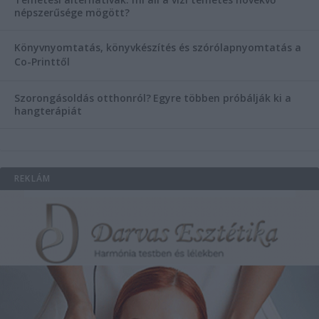
népszerűsége mögött?
Könyvnyomtatás, könyvkészítés és szórólapnyomtatás a
Co-Printtől
Szorongásoldás otthonról?
Egyre többen próbálják ki a
hangterápiát
REKLÁM