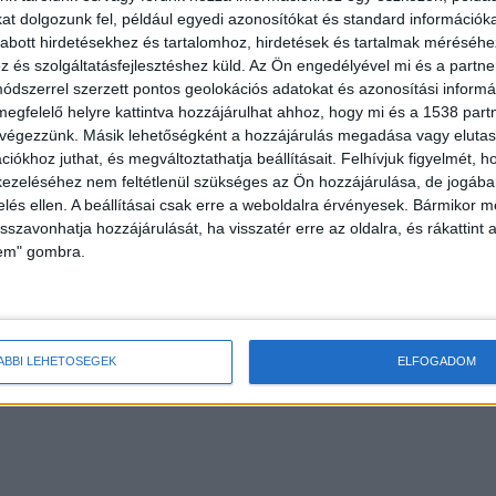
t dolgozunk fel, például egyedi azonosítókat és standard információk
abott hirdetésekhez és tartalomhoz, hirdetések és tartalmak méréséhe
és szolgáltatásfejlesztéshez küld.
Az Ön engedélyével mi és a partne
dszerrel szerzett pontos geolokációs adatokat és azonosítási informác
megfelelő helyre kattintva hozzájárulhat ahhoz, hogy mi és a 1538 partne
 végezzünk. Másik lehetőségként a hozzájárulás megadása vagy elutasí
e, amelyet egy fóliába csavartan találták meg. A nő
iókhoz juthat, és megváltoztathatja beállításait.
Felhívjuk figyelmét, 
ázó felakasztotta magát, ő pedig annyira megijedt
ezeléséhez nem feltétlenül szükséges az Ön hozzájárulása, de jogában 
zelés ellen. A beállításai csak erre a weboldalra érvényesek. Bármikor m
ejtette, majd bevitte a házba.
A Budapest és
isszavonhatja hozzájárulását, ha visszatér erre az oldalra, és rákattint a
 ide kattintva éred el! A Facebookon már 254 ezerné
lem" gombra.
ÁBBI LEHETŐSÉGEK
ELFOGADOM