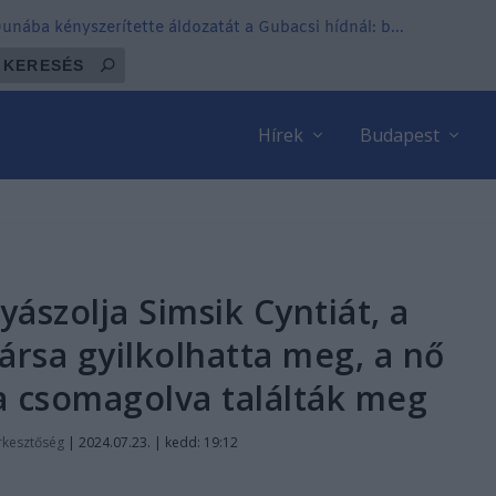
 Dunába kényszerítette áldozatát a Gubacsi hídnál: b...
Hírek
Budapest
ászolja Simsik Cyntiát, a
ársa gyilkolhatta meg, a nő
ba csomagolva találták meg
rkesztőség
|
2024.07.23. | kedd: 19:12