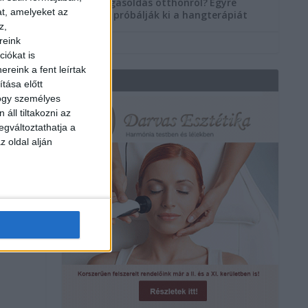
Szorongásoldás otthonról?
Egyre
at, amelyeket az
többen próbálják ki a hangterápiát
z,
reink
iókat is
reink a fent leírtak
REKLÁM
tása előtt
hogy személyes
áll tiltakozni az
egváltoztathatja a
z oldal alján
l