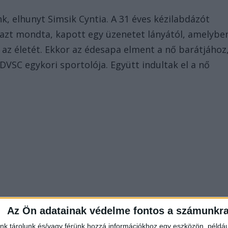
, elhunyt Simsik Cyntia. A 31 éves kézilabdázót
 azt mondta, kapott egy üzenetet lányától, amelybe
i az életét. Ekkor az édesapa elment a nő barátjához
DVSC egykori sportolója. Együtt indultak el a nő
Az Ön adatainak védelme fontos a számunkr
nk tárolunk és/vagy férünk hozzá információkhoz egy eszközön, példáu