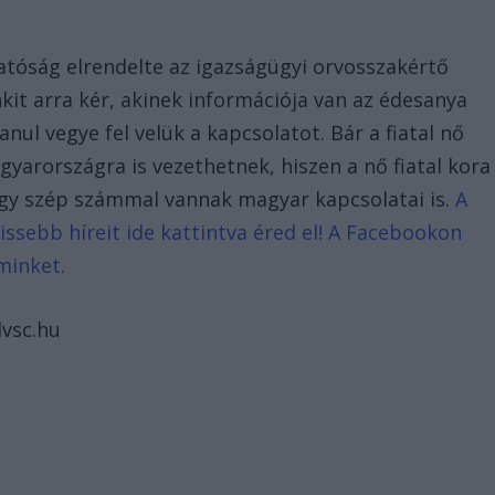
hatóság elrendelte az igazságügyi orvosszakértő
it arra kér, akinek információja van az édesanya
nul vegye fel velük a kapcsolatot. Bár a fiatal nő
agyarországra is vezethetnek, hiszen a nő fiatal kora
 így szép számmal vannak magyar kapcsolatai is.
A
issebb híreit ide kattintva éred el! A Facebookon
minket.
dvsc.hu