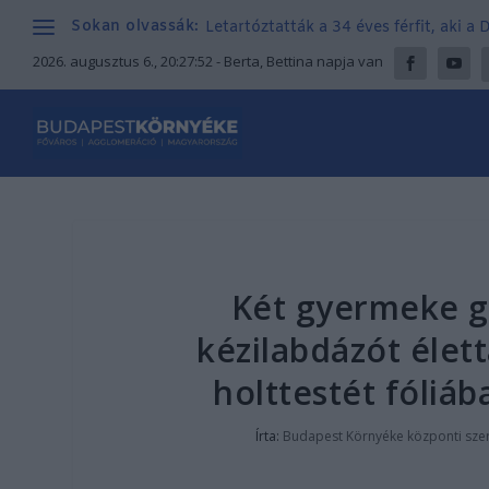
Sokan olvassák:
Letartóztatták a 34 éves férfit, aki a
2026. augusztus 6., 20:27:53
- Berta, Bettina napja van
Két gyermeke gy
kézilabdázót élett
holttestét fóliá
Írta:
Budapest Környéke központi sze