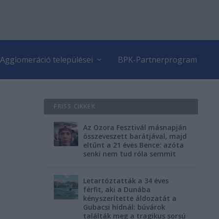
Agglomeráció települései
BPK-Partnerprogram
FRISS CIKKEK
Az Ozora Fesztivál másnapján
összeveszett barátjával, majd
eltűnt a 21 éves Bence: azóta
senki nem tud róla semmit
Letartóztatták a 34 éves
férfit, aki a Dunába
kényszerítette áldozatát a
Gubacsi hídnál: búvárok
találták meg a tragikus sorsú