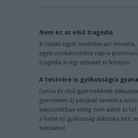
Nem ez az első tragédia
A család egyik ismerőse azt mondta, 
egyik unokatestvére napra pontosan 1
tragédia a régi sebeket is feltépte.
A testvére is gyilkosságra gyan
Cyntia és első gyermekének édesapja
gyermeket új párjával nevelte a szlo
kapcsolatban eddig nem adott ki túl 
a fiatal nő gyilkosság áldozata lett,
beszámol.