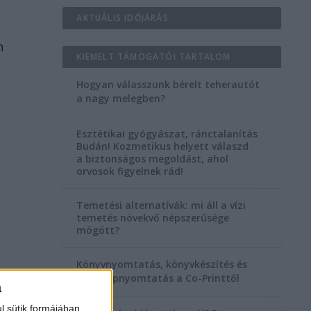
AKTUÁLIS IDŐJÁRÁS
n
KIEMELT TÁMOGATÓI TARTALOM
,
Hogyan válasszunk bérelt teherautót
a nagy melegben?
Esztétikai gyógyászat, ránctalanítás
Budán! Kozmetikus helyett válaszd
a biztonságos megoldást, ahol
orvosok figyelnek rád!
Temetési alternatívák: mi áll a vízi
temetés növekvő népszerűsége
mögött?
Könyvnyomtatás, könyvkészítés és
szórólapnyomtatás a Co-Printtől
a
l sütik formájában,