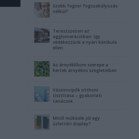
Szebb fogsor fogszabályozás
nélkül?
Teraszszezon az
agglomerációban: így
védekezzünk a nyári kánikula
ellen
Az árnyékliliom szerepe a
kertek árnyékos szegleteiben
Vászoncipők otthoni
tisztítása – gyakorlati
tanácsok
Mitől működik jól egy
üzlettéri display?