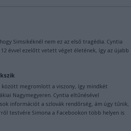
hogy Simsikéknél nem ez az első tragédia. Cyntia
2 évvel ezelőtt vetett véget életének, így az újabb
akszik
 között megromlott a viszony, így mindkét
vákiai Nagymegyeren. Cyntia eltűnésével
sok információt a szlovák rendőrség, ám úgy tűnik,
 erről testvére Simona a Facebookon több helyen is