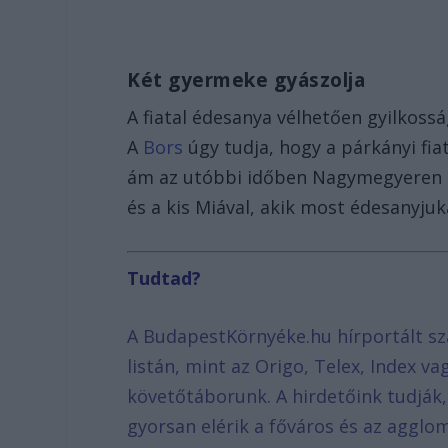
Két gyermeke gyászolja
A fiatal édesanya vélhetően gyilkossá
A
Bors
úgy tudja, hogy a párkányi fia
ám az utóbbi időben Nagymegyeren él
és a kis Miával, akik most édesanyjuk
Tudtad?
A BudapestKörnyéke.hu hírportált sz
listán, mint az Origo, Telex, Index v
követőtáborunk. A hirdetőink tudják
gyorsan elérik a főváros és az agglom