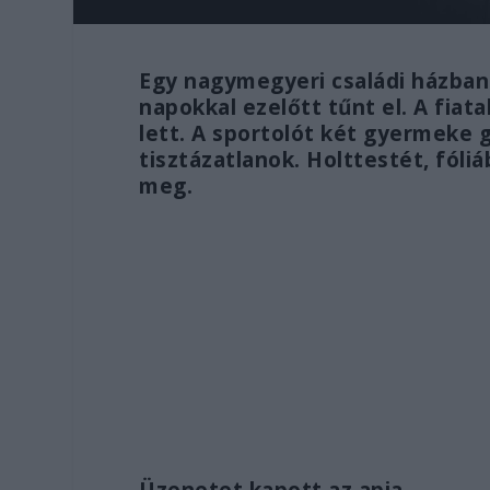
Egy nagymegyeri családi házban h
napokkal ezelőtt tűnt el. A fiat
lett. A sportolót két gyermeke 
tisztázatlanok. Holttestét, fóli
meg.