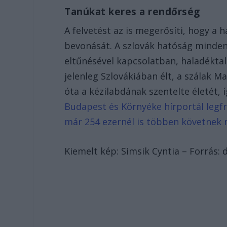
Tanúkat keres a rendőrség
A felvetést az is megerősíti, hogy a 
bevonását. A szlovák hatóság mindenk
eltűnésével kapcsolatban, haladéktala
jelenleg Szlovákiában élt, a szálak M
óta a kézilabdának szentelte életét,
Budapest és Környéke hírportál legfr
már 254 ezernél is többen követnek 
Kiemelt kép: Simsik Cyntia – Forrás: 