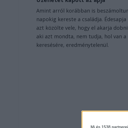
Üzenetet kapott az apja
Amint arról korábban is beszámoltunk
napokig kereste a családja. Édesapja
azt közölte vele, hogy el akarja dobn
aki azt mondta, nem tudja, hol van a 
keresésére, eredménytelenül.
Mi és 1538 partnerei