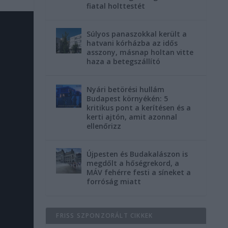
fiatal holttestét
Súlyos panaszokkal került a
hatvani kórházba az idős
asszony, másnap holtan vitte
haza a betegszállító
Nyári betörési hullám
Budapest környékén: 5
kritikus pont a kerítésen és a
kerti ajtón, amit azonnal
ellenőrizz
Újpesten és Budakalászon is
megdőlt a hőségrekord, a
MÁV fehérre festi a síneket a
forróság miatt
FRISS SZPONZORÁLT CIKKEK