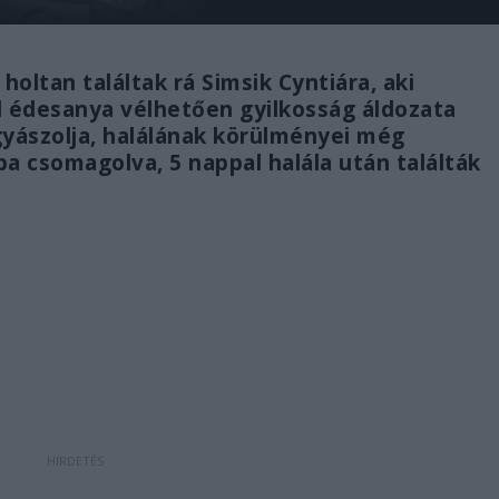
oltan találtak rá Simsik Cyntiára, aki
al édesanya vélhetően gyilkosság áldozata
gyászolja, halálának körülményei még
ába csomagolva, 5 nappal halála után találták