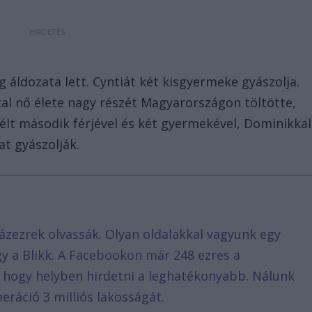
g áldozata lett. Cyntiát két kisgyermeke gyászolja.
tal nő élete nagy részét Magyarországon töltötte,
t második férjével és két gyermekével, Dominikkal
at gyászolják.
ázezrek olvassák. Olyan oldalakkal vagyunk egy
agy a Blikk. A Facebookon már 248 ezres a
, hogy helyben hirdetni a leghatékonyabb. Nálunk
eráció 3 milliós lakosságát.