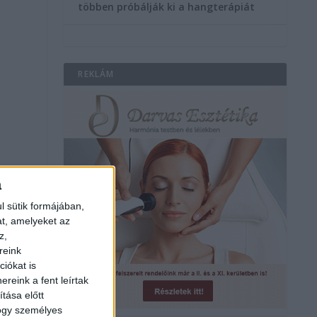
többen próbálják ki a hangterápiát
REKLÁM
a
l sütik formájában,
at, amelyeket az
z,
reink
iókat is
reink a fent leírtak
tása előtt
hogy személyes