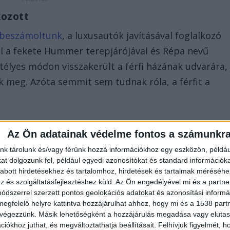
kozott
 beszámoltunk
, a luxusautók javításával foglalkozó
el a fekete Hummer terepjárójával és Répa nevű
jtélyes módon visszakerült a férfi házának udvarára,
ák meg. Azóta semmit sem tudnak róla, a férfit a
.
Az Ön adatainak védelme fontos a számunkr
nk tárolunk és/vagy férünk hozzá információkhoz egy eszközön, példáu
t dolgozunk fel, például egyedi azonosítókat és standard információk
abott hirdetésekhez és tartalomhoz, hirdetések és tartalmak méréséhe
és szolgáltatásfejlesztéshez küld.
Az Ön engedélyével mi és a partne
dszerrel szerzett pontos geolokációs adatokat és azonosítási informác
megfelelő helyre kattintva hozzájárulhat ahhoz, hogy mi és a 1538 partne
 végezzünk. Másik lehetőségként a hozzájárulás megadása vagy elutasí
iókhoz juthat, és megváltoztathatja beállításait.
Felhívjuk figyelmét, 