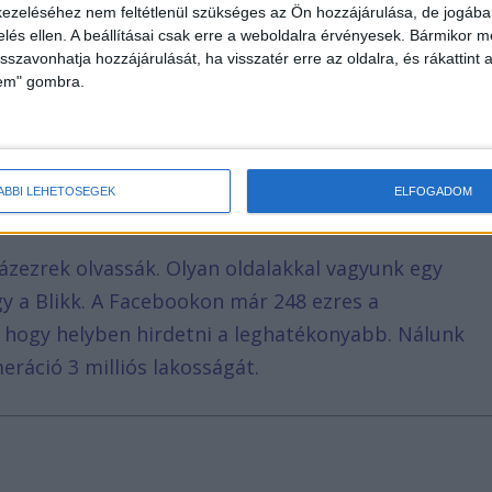
ezeléséhez nem feltétlenül szükséges az Ön hozzájárulása, de jogában 
atóságot
zelés ellen. A beállításai csak erre a weboldalra érvényesek. Bármikor m
fonját is Szlovákiába vitte, hogy ezzel is
isszavonhatja hozzájárulását, ha visszatér erre az oldalra, és rákattint a
lem" gombra.
tt az utolsó pillanatig tagadta, hogy bármi köze
ÁBBI LEHETŐSÉGEK
ELFOGADOM
ázezrek olvassák. Olyan oldalakkal vagyunk egy
agy a Blikk. A Facebookon már 248 ezres a
, hogy helyben hirdetni a leghatékonyabb. Nálunk
eráció 3 milliós lakosságát.