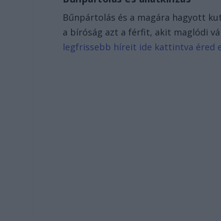
Bűnpártolás és a magára hagyott kut
a bíróság azt a férfit, akit maglódi v
legfrissebb híreit ide kattintva éred e