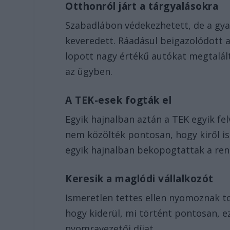
Otthonról járt a tárgyalásokra
Szabadlábon védekezhetett, de a gya
keveredett. Ráadásul beigazolódott a
lopott nagy értékű autókat megtalál
az ügyben.
A TEK-esek fogták el
Egyik hajnalban aztán a TEK egyik fe
nem közölték pontosan, hogy kiről is 
egyik hajnalban bekopogtattak a ren
Keresik a maglódi vállalkozót
Ismeretlen tettes ellen nyomoznak t
hogy kiderül, mi történt pontosan, ez
nyomravezetői díjat.