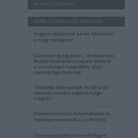
AKTUÁLIS IDŐJÁRÁS
KIEMELT TÁMOGATÓI TARTALOM
Hogyan válasszunk bérelt teherautót
a nagy melegben?
Esztétikai gyógyászat, ránctalanítás
Budán! Kozmetikus helyett válaszd
a biztonságos megoldást, ahol
orvosok figyelnek rád!
Temetési alternatívák: mi áll a vízi
temetés növekvő népszerűsége
mögött?
Könyvnyomtatás, könyvkészítés és
szórólapnyomtatás a Co-Printtől
Szorongásoldás otthonról?
Egyre