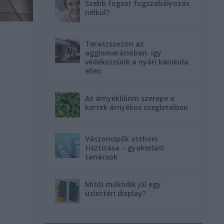
Szebb fogsor fogszabályozás
nélkül?
Teraszszezon az
agglomerációban: így
védekezzünk a nyári kánikula
ellen
Az árnyékliliom szerepe a
kertek árnyékos szegleteiben
Vászoncipők otthoni
tisztítása – gyakorlati
tanácsok
Mitől működik jól egy
üzlettéri display?