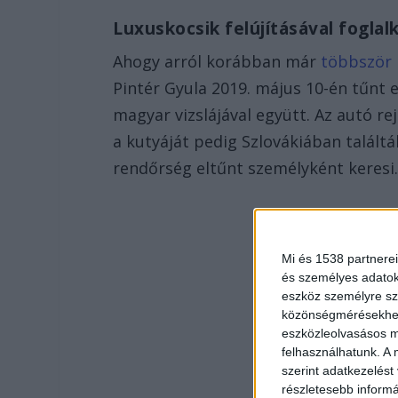
Luxuskocsik felújításával foglal
Ahogy arról korábban már
többször
Pintér Gyula 2019. május 10-én tűnt 
magyar vizslájával együtt. Az autó re
a kutyáját pedig Szlovákiában talált
rendőrség eltűnt személyként keresi
Mi és 1538 partnerei
és személyes adatoka
eszköz személyre sz
közönségmérésekhez 
eszközleolvasásos mó
felhasználhatunk. A 
szerint adatkezelést
részletesebb informác