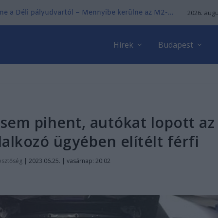
ne a Déli pályudvartól – Mennyibe kerülne az M2-...
2026. augu
Hírek
Budapest
 sem pihent, autókat lopott az
lalkozó ügyében elítélt férfi
esztőség
|
2023.06.25. | vasárnap: 20:02