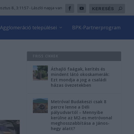
sztus 8., 3:11:58
- László napja van
Agglomeráció települései
BPK-Partnerprogram
FRISS CIKKEK
Áthajló faágak, kerítés és
mindent látó okoskamerák:
Ezt mondja a jog a családi
házas övezetekben
Metróval Budakeszi csak 8
percre lenne a Déli
pályudvartól – Mennyibe
kerülne az M2-es metróvonal
meghosszabbítása a János-
hegy alatt?