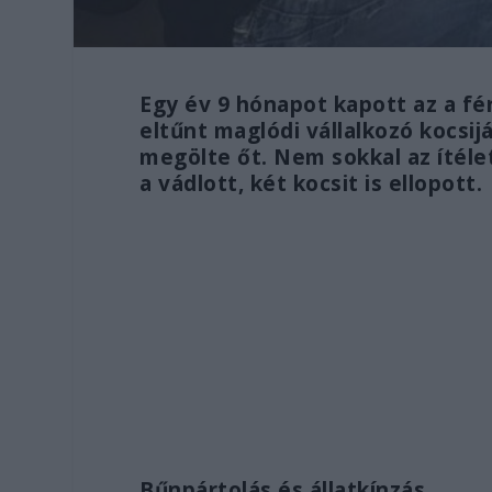
Egy év 9 hónapot kapott az a férf
eltűnt maglódi vállalkozó kocsijá
megölte őt. Nem sokkal az ítéle
a vádlott, két kocsit is ellopott.
Bűnpártolás és állatkínzás