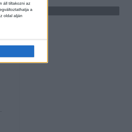
áll tiltakozni az
egváltoztathatja a
z oldal alján