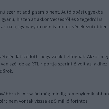
nú szerint addig sem pihent. Autólopási ügyekbe
 gyanú, hiszen az akkor Vecsésről és Szegedről is
ták nála, így nagyon nem is tudott védekezni ebben
lvételén látszódott, hogy valakit elfognak. Akkor mé
van szó, de az RTL riportja szerint ő volt az, akihez
dőrök.
ovábbra is. A család még mindig reménykedik abban
ért nem vonták vissza az 5 millió forintos