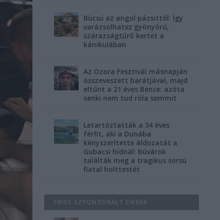
Búcsú az angol pázsittól: Így
varázsolhatsz gyönyörű,
szárazságtűrő kertet a
kánikulában
Az Ozora Fesztivál másnapján
összeveszett barátjával, majd
eltűnt a 21 éves Bence: azóta
senki nem tud róla semmit
Letartóztatták a 34 éves
férfit, aki a Dunába
kényszerítette áldozatát a
Gubacsi hídnál: búvárok
találták meg a tragikus sorsú
fiatal holttestét
FRISS SZPONZORÁLT CIKKEK