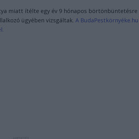
ya miatt ítélte egy év 9 hónapos börtönbüntetésre
állalkozó ügyében vizsgáltak.
A BudaPestkörnyéke.hu
l.