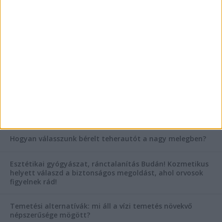
Vászoncipők otthoni tisztítása – gyakorlati
tanácsok
Mitől működik jól egy üzlettéri display?
AKTUÁLIS IDŐJÁRÁS
KIEMELT TÁMOGATÓI TARTALOM
Hogyan válasszunk bérelt teherautót a nagy melegben?
Esztétikai gyógyászat, ránctalanítás Budán! Kozmetikus
helyett válaszd a biztonságos megoldást, ahol orvosok
figyelnek rád!
Temetési alternatívák: mi áll a vízi temetés növekvő
népszerűsége mögött?