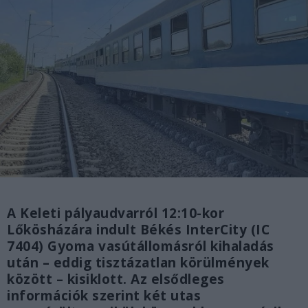
A Keleti pályaudvarról 12:10-kor
Lőkösházára indult Békés InterCity (IC
7404) Gyoma vasútállomásról kihaladás
után – eddig tisztázatlan körülmények
között – kisiklott. Az elsődleges
információk szerint két utas