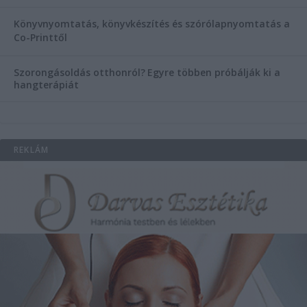
Könyvnyomtatás, könyvkészítés és szórólapnyomtatás a
Co-Printtől
Szorongásoldás otthonról?
Egyre többen próbálják ki a
hangterápiát
REKLÁM