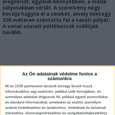
megsérült, egyikük könnyebben, a másik
súlyosabban sérült. A szerelvény négy
kocsija hagyta el a síneket, amely mintegy
300 méteren szántotta fel a vasúti pályát.
A vonat utasait pótlóbuszok szállítják
tovább.
Az Ön adatainak védelme fontos a
számunkra
Mi és 1538 partnereink tárolunk és/vagy férünk hozzá
információkhoz egy eszközön, például sütik formájában, és
személyes adatokat dolgozunk fel, például egyedi azonosítókat
és standard információkat, amelyeket az eszköz személyre
szabott hirdetésekhez és tartalomhoz, hirdetések és tartalmak
méréséhez, közönségmérésekhez és szolgáltatásfejlesztéshez