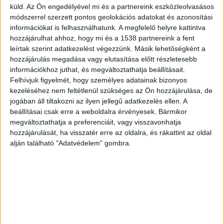
Kisiklott vonat
küld.
Az Ön engedélyével mi és a partnereink eszközleolvasásos
módszerrel szerzett pontos geolokációs adatokat és azonosítási
Személyi sérüléssel is járó vasúti baleset történt
információkat is felhasználhatunk. A megfelelő helyre kattintva
hozzájárulhat ahhoz, hogy mi és a 1538 partnereink a fent
Gyománál, az egyébként néhány éve felújított
leírtak szerint adatkezelést végezzünk. Másik lehetőségként a
pályán. A mozdonyból és öt kocsiból álló
hozzájárulás megadása vagy elutasítása előtt részletesebb
információkhoz juthat, és megváltoztathatja beállításait.
szerelvény négy kocsija kisiklott – írja Vitézy
Felhívjuk figyelmét, hogy személyes adatainak bizonyos
Dávid, közeledési és beruházási miniszter.
A
kezeléséhez nem feltétlenül szükséges az Ön hozzájárulása, de
BudapestKörnyéke.hu hírportál legfrissebb híreit
jogában áll tiltakozni az ilyen jellegű adatkezelés ellen. A
beállításai csak erre a weboldalra érvényesek. Bármikor
ide kattintva éred el! A Facebookon már 700
megváltoztathatja a preferenciáit, vagy visszavonhatja
ezernél is többen követik a portáljainkat,
hozzájárulását, ha visszatér erre az oldalra, és rákattint az oldal
alján található "Adatvédelem" gombra.
köszönjük, hogy most te is minket olvasol!