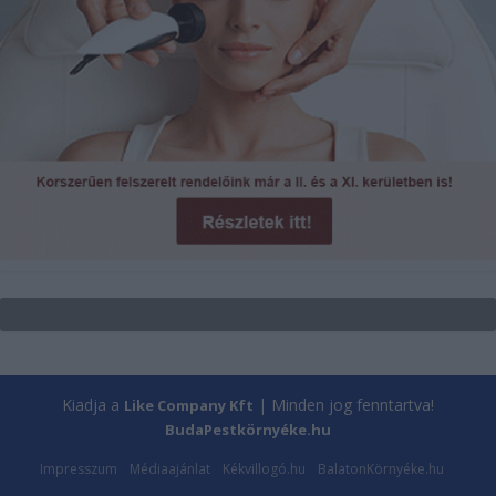
Kiadja a
| Minden jog fenntartva!
Like Company Kft
BudaPestkörnyéke.hu
Impresszum
Médiaajánlat
Kékvillogó.hu
BalatonKörnyéke.hu