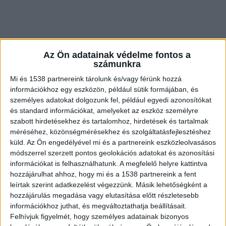
Az Ön adatainak védelme fontos a
számunkra
Mi és 1538 partnereink tárolunk és/vagy férünk hozzá
információkhoz egy eszközön, például sütik formájában, és
személyes adatokat dolgozunk fel, például egyedi azonosítókat
és standard információkat, amelyeket az eszköz személyre
Jól hangzó igéretek
szabott hirdetésekhez és tartalomhoz, hirdetések és tartalmak
méréséhez, közönségmérésekhez és szolgáltatásfejlesztéshez
Lázár János építési és közlekedési miniszter jött,
küld.
Az Ön engedélyével mi és a partnereink eszközleolvasásos
látott és
nagyokat mondott Budakeszin
. A
módszerrel szerzett pontos geolokációs adatokat és azonosítási
információkat is felhasználhatunk. A megfelelő helyre kattintva
miniszter állítja ismeri az agglomerációban élők
hozzájárulhat ahhoz, hogy mi és a 1538 partnereink a fent
problémáit, a dugóban araszolás nyűgét és ígéri,
leírtak szerint adatkezelést végezzünk. Másik lehetőségként a
hozzájárulás megadása vagy elutasítása előtt részletesebb
hogy az elkövetkező 10 éves időszakban óriási
információkhoz juthat, és megváltoztathatja beállításait.
közlekedésfejlesztés vár az agglomerációban
Felhívjuk figyelmét, hogy személyes adatainak bizonyos