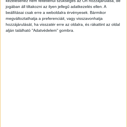
kezeléséhez nem feltétlenül szükséges az Ön hozzájárulása, de
élőkre, mert tudja, hogy az életük tel van
jogában áll tiltakozni az ilyen jellegű adatkezelés ellen. A
kihívásokkal. Lesz HÉV és vasútvonal fejlesztés,
beállításai csak erre a weboldalra érvényesek. Bármikor
M1-hatsávosítás és megépül az M100-as, amit
megváltoztathatja a preferenciáit, vagy visszavonhatja
hozzájárulását, ha visszatér erre az oldalra, és rákattint az oldal
sokan az M0-ás körgyűrű nyugati szakaszának
alján található "Adatvédelem" gombra.
tartanak.
A BudaPestkörnyeke.hu legfrissebb
híreit ide kattintva éred el.