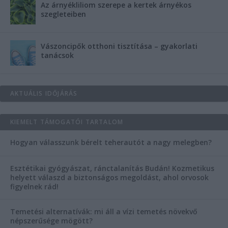
Az árnyékliliom szerepe a kertek árnyékos
szegleteiben
Vászoncipők otthoni tisztítása – gyakorlati
tanácsok
AKTUÁLIS IDŐJÁRÁS
KIEMELT TÁMOGATÓI TARTALOM
Hogyan válasszunk bérelt teherautót a nagy melegben?
Esztétikai gyógyászat, ránctalanítás Budán! Kozmetikus
helyett válaszd a biztonságos megoldást, ahol orvosok
figyelnek rád!
Temetési alternatívák: mi áll a vízi temetés növekvő
népszerűsége mögött?