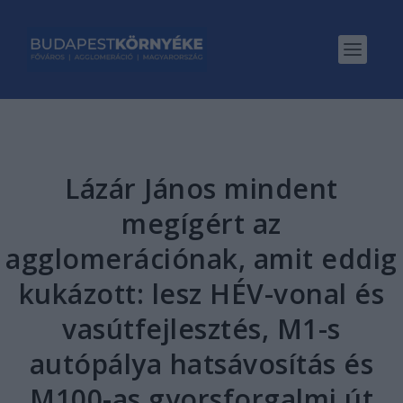
Lázár János mindent
megígért az
agglomerációnak, amit eddig
kukázott: lesz HÉV-vonal és
vasútfejlesztés, M1-s
autópálya hatsávosítás és
M100-as gyorsforgalmi út