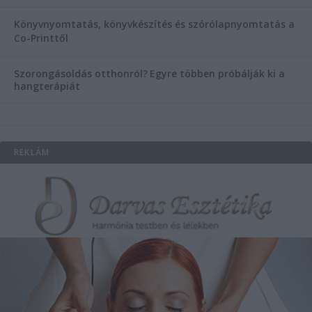
Könyvnyomtatás, könyvkészítés és szórólapnyomtatás a
Co-Printtől
Szorongásoldás otthonról?
Egyre többen próbálják ki a
hangterápiát
REKLÁM