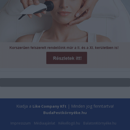
Kiadja a
| Minden jog fenntartva!
Like Company Kft
BudaPestkörnyéke.hu
Impresszum
Médiaajánlat
Kékvillogó.hu
BalatonKörnyéke.hu