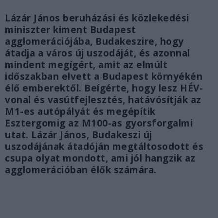
Lázár János beruházási és közlekedési
miniszter kiment Budapest
agglomerációjába, Budakeszire, hogy
átadja a város új uszodáját, és azonnal
mindent megígért, amit az elmúlt
időszakban elvett a Budapest környékén
élő emberektől. Beígérte, hogy lesz HÉV-
vonal és vasútfejlesztés, hatávósítják az
M1-es autópályát és megépítik
Esztergomig az M100-as gyorsforgalmi
utat. Lázár János, Budakeszi új
uszodájának átadóján megtáltosodott és
csupa olyat mondott, ami jól hangzik az
agglomerációban élők számára.