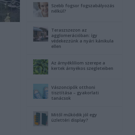
Szebb fogsor fogszabályozás
nélkül?
Teraszszezon az
agglomerációban: így
védekezzünk a nyári kánikula
ellen
Az árnyékliliom szerepe a
kertek árnyékos szegleteiben
Vászoncipők otthoni
tisztítása – gyakorlati
tanácsok
Mitől működik jól egy
üzlettéri display?