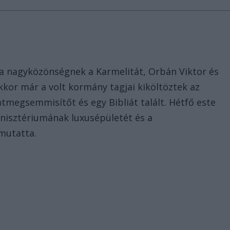
t
a nagyközönségnek a Karmelitát, Orbán Viktor és
kor már a volt kormány tagjai kiköltöztek az
atmegsemmisítőt és egy Bibliát talált. Hétfő este
nisztériumának luxusépületét és a
mutatta.