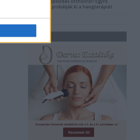
Szorongásoldás otthonról?
Egyre
többen próbálják ki a hangterápiát
REKLÁM