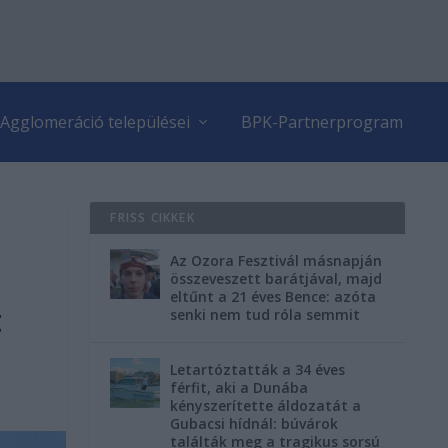
Agglomeráció települései
BPK-Partnerprogram
FRISS CIKKEK
Az Ozora Fesztivál másnapján
összeveszett barátjával, majd
eltűnt a 21 éves Bence: azóta
t
senki nem tud róla semmit
Letartóztatták a 34 éves
férfit, aki a Dunába
kényszerítette áldozatát a
Gubacsi hídnál: búvárok
találták meg a tragikus sorsú