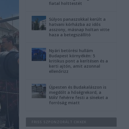
fiatal holttestét
Súlyos panaszokkal került a
hatvani kórházba az idős
asszony, másnap holtan vitte
haza a betegszállító
Nyári betörési hullám
Budapest környékén: 5
kritikus pont a kerítésen és a
kerti ajtón, amit azonnal
ellenőrizz
Újpesten és Budakalászon is
megdőlt a hőségrekord, a
MÁV fehérre festi a síneket a
forróság miatt
FRISS SZPONZORÁLT CIKKEK