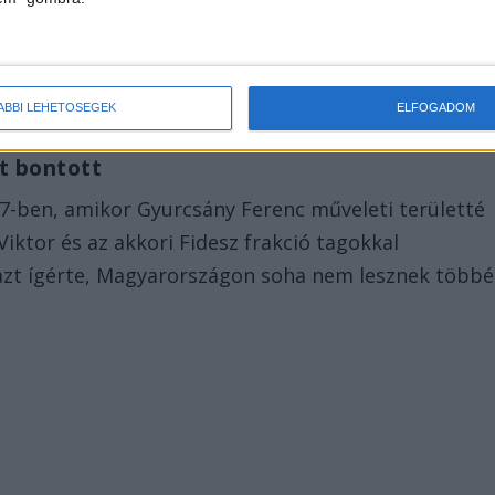
ÁBBI LEHETŐSÉGEK
ELFOGADOM
t bontott
7-ben, amikor Gyurcsány Ferenc műveleti területté
Viktor és az akkori Fidesz frakció tagokkal
azt ígérte, Magyarországon soha nem lesznek többé