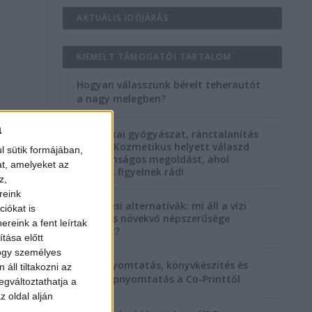
AKTUÁLIS IDŐJÁRÁS
KIEMELT TÁMOGATÓI TARTALOM
Hogyan válasszunk bérelt teherautót
a nagy melegben?
a
Esztétikai gyógyászat, ránctalanítás
Budán! Kozmetikus helyett válaszd
l sütik formájában,
a biztonságos megoldást, ahol
at, amelyeket az
orvosok figyelnek rád!
z,
reink
Temetési alternatívák: mi áll a vízi
iókat is
temetés növekvő népszerűsége
reink a fent leírtak
mögött?
tása előtt
hogy személyes
Könyvnyomtatás, könyvkészítés és
áll tiltakozni az
szórólapnyomtatás a Co-Printtől
egváltoztathatja a
z oldal alján