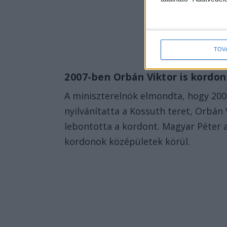
TOV
2007-ben Orbán Viktor is kordon
A miniszterelnök elmondta, hogy 200
nyilvánítatta a Kossuth teret, Orbán 
lebontotta a kordont. Magyar Péter 
kordonok középületek körül.