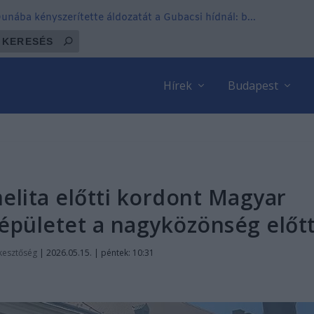
 Dunába kényszerítette áldozatát a Gubacsi hídnál: b...
Hírek
Budapest
elita előtti kordont Magyar
 épületet a nagyközönség előt
kesztőség
|
2026.05.15. | péntek: 10:31