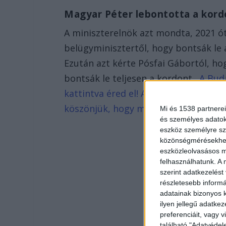
Magyar Péter lebontotta a kor
A miniszterelnök azt mondta, 2021 óta
belügyminisztertől, hogy bontsák le 
Ezután azt kérte Pósfai Gábortól, ho
bontsák le teljesen a kordont.
A Buda
kattintva éred el! A Facebookon már 7
köszönjük, hogy most te is minket ol
Mi és 1538 partnerei
és személyes adatoka
eszköz személyre sz
közönségmérésekhez 
eszközleolvasásos mó
felhasználhatunk. A 
szerint adatkezelést
részletesebb informác
adatainak bizonyos k
ilyen jellegű adatke
preferenciáit, vagy v
található "Adatvéde