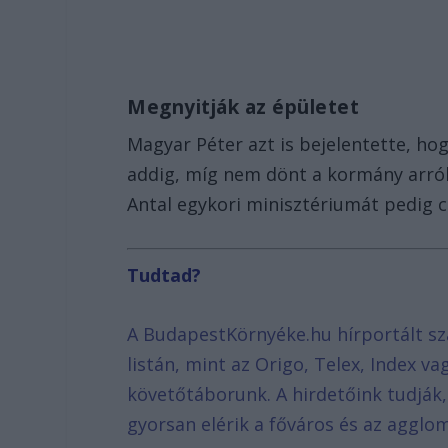
Megnyitják az épületet
Magyar Péter azt is bejelentette, ho
addig, míg nem dönt a kormány arról
Antal egykori minisztériumát pedig c
Tudtad?
A BudapestKörnyéke.hu hírportált sz
listán, mint az Origo, Telex, Index v
követőtáborunk. A hirdetőink tudják
gyorsan elérik a főváros és az agglom