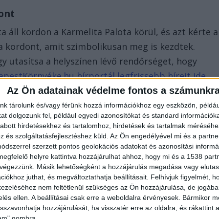
dont
 áll kordon a Karmelita Palota körül, és azt kérte a
a kordont, amit szimbolikusan meg is kezdtek.
gy utasítsa a helyszínen lévő rendőrséget, hogy
pestKörnyéke.hu hírportál legfrissebb híreit ide
00 ezernél is többen követik a portáljainkat,
Az Ön adatainak védelme fontos a számunkr
vasol!
nk tárolunk és/vagy férünk hozzá információkhoz egy eszközön, példáu
t dolgozunk fel, például egyedi azonosítókat és standard információk
abott hirdetésekhez és tartalomhoz, hirdetések és tartalmak méréséhe
és szolgáltatásfejlesztéshez küld.
Az Ön engedélyével mi és a partne
dszerrel szerzett pontos geolokációs adatokat és azonosítási informác
megfelelő helyre kattintva hozzájárulhat ahhoz, hogy mi és a 1538 partne
 végezzünk. Másik lehetőségként a hozzájárulás megadása vagy elutasí
iókhoz juthat, és megváltoztathatja beállításait.
Felhívjuk figyelmét, 
ezeléséhez nem feltétlenül szükséges az Ön hozzájárulása, de jogában 
zelés ellen. A beállításai csak erre a weboldalra érvényesek. Bármikor m
isszavonhatja hozzájárulását, ha visszatér erre az oldalra, és rákattint a
lem" gombra.