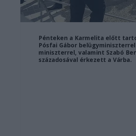
Pénteken a Karmelita előtt tart
Pósfai Gábor belügyminiszterrel
miniszterrel, valamint Szabó B
századosával érkezett a Várba.