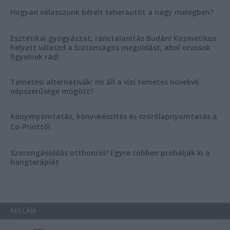
Hogyan válasszunk bérelt teherautót a nagy melegben?
Esztétikai gyógyászat, ránctalanítás Budán! Kozmetikus
helyett válaszd a biztonságos megoldást, ahol orvosok
figyelnek rád!
Temetési alternatívák: mi áll a vízi temetés növekvő
népszerűsége mögött?
Könyvnyomtatás, könyvkészítés és szórólapnyomtatás a
Co-Printtől
Szorongásoldás otthonról?
Egyre többen próbálják ki a
hangterápiát
REKLÁM