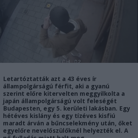
Letartóztatták azt a 43 éves ír
állampolgárságú férfit, aki a gyanú
szerint előre kitervelten meggyilkolta a
japán állampolgárságú volt feleségét
Budapesten, egy 5. kerületi lakásban. Egy
hétéves kislány és egy tízéves kisfiú
maradt árván a bűncselekmény után, őket
egyelőre nevelőszülőknél helyezték el. A
nő fulladás miatt halt meg.