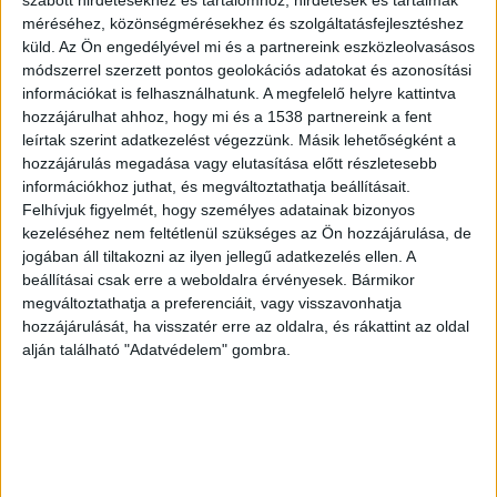
letartóztatását. A férfi nem ismerte be a
méréséhez, közönségmérésekhez és szolgáltatásfejlesztéshez
küld.
Az Ön engedélyével mi és a partnereink eszközleolvasásos
bűnösségét, és részletes vallomást nem tett. Az
módszerrel szerzett pontos geolokációs adatokat és azonosítási
ír férfi és védője fellebbezett, így a végzés nem
információkat is felhasználhatunk. A megfelelő helyre kattintva
végleges.
A Budapest és Környéke hírportál
hozzájárulhat ahhoz, hogy mi és a 1538 partnereink a fent
leírtak szerint adatkezelést végezzünk. Másik lehetőségként a
legfrissebb híreit ide kattintva éred el! A
hozzájárulás megadása vagy elutasítása előtt részletesebb
Facebookon már 252 ezernél is többen követnek
információkhoz juthat, és megváltoztathatja beállításait.
Felhívjuk figyelmét, hogy személyes adatainak bizonyos
minket.
kezeléséhez nem feltétlenül szükséges az Ön hozzájárulása, de
jogában áll tiltakozni az ilyen jellegű adatkezelés ellen. A
beállításai csak erre a weboldalra érvényesek. Bármikor
megváltoztathatja a preferenciáit, vagy visszavonhatja
hozzájárulását, ha visszatér erre az oldalra, és rákattint az oldal
alján található "Adatvédelem" gombra.