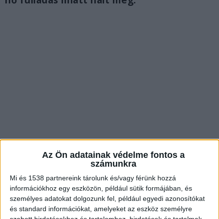
Az Ön adatainak védelme fontos a
számunkra
Nem tett vallomást
Mi és 1538 partnereink tárolunk és/vagy férünk hozzá
Rab Ferenc, a Fővárosi Főügyészség helyettes
információkhoz egy eszközön, például sütik formájában, és
szóvivője az üggyel kapcsolatos a
24.hu-nak
azt
személyes adatokat dolgozunk fel, például egyedi azonosítókat
és standard információkat, amelyeket az eszköz személyre
mondta, hogy a bíróság elrendelte az ír férfi
szabott hirdetésekhez és tartalomhoz, hirdetések és tartalmak