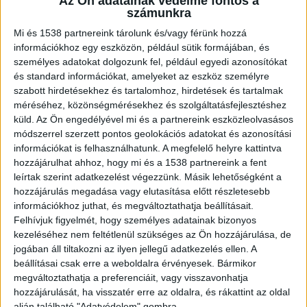
Az Ön adatainak védelme fontos a
számunkra
Mi és 1538 partnereink tárolunk és/vagy férünk hozzá
információkhoz egy eszközön, például sütik formájában, és
személyes adatokat dolgozunk fel, például egyedi azonosítókat
és standard információkat, amelyeket az eszköz személyre
szabott hirdetésekhez és tartalomhoz, hirdetések és tartalmak
méréséhez, közönségmérésekhez és szolgáltatásfejlesztéshez
küld.
Az Ön engedélyével mi és a partnereink eszközleolvasásos
A Budapesti Rendőr-főkapitányság ügyeletére
módszerrel szerzett pontos geolokációs adatokat és azonosítási
információkat is felhasználhatunk. A megfelelő helyre kattintva
2019. november 26-án 18 óra 14 perckor érkezett
hozzájárulhat ahhoz, hogy mi és a 1538 partnereink a fent
bejelentés, hogy Budapest XVII. kerületében a
leírtak szerint adatkezelést végezzünk. Másik lehetőségként a
hozzájárulás megadása vagy elutasítása előtt részletesebb
Dévaványa utcából több lövést hallottak.
információkhoz juthat, és megváltoztathatja beállításait.
Felhívjuk figyelmét, hogy személyes adatainak bizonyos
kezeléséhez nem feltétlenül szükséges az Ön hozzájárulása, de
jogában áll tiltakozni az ilyen jellegű adatkezelés ellen. A
beállításai csak erre a weboldalra érvényesek. Bármikor
megváltoztathatja a preferenciáit, vagy visszavonhatja
hozzájárulását, ha visszatér erre az oldalra, és rákattint az oldal
alján található "Adatvédelem" gombra.