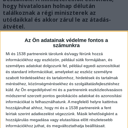
hogy hivatalosan holnap délután
találkoznak a régi miniszterek az
utódaikkal és akkor zárul le az átadás-
átvétel.
Az Ön adatainak védelme fontos a
számunkra
Mi és 1538 partnereink tárolunk és/vagy férünk hozzá
információkhoz egy eszközön, például sütik formájában, és
személyes adatokat dolgozunk fel, például egyedi azonosítókat
és standard információkat, amelyeket az eszköz személyre
szabott hirdetésekhez és tartalomhoz, hirdetések és tartalmak
méréséhez, közönségmérésekhez és szolgáltatásfejlesztéshez
küld.
Az Ön engedélyével mi és a partnereink eszközleolvasásos
módszerrel szerzett pontos geolokációs adatokat és azonosítási
információkat is felhasználhatunk. A megfelelő helyre kattintva
hozzájárulhat ahhoz, hogy mi és a 1538 partnereink a fent
leírtak szerint adatkezelést végezzünk. Másik lehetőségként a
hozzájárulás megadása vagy elutasítása előtt részletesebb
Juttatást kapnak
információkhoz juthat, és megváltoztathatja beállításait.