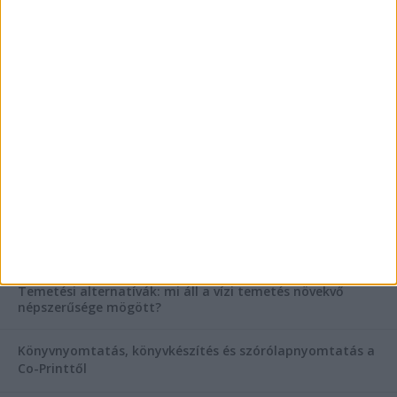
Mitől működik jól egy üzlettéri display?
AKTUÁLIS IDŐJÁRÁS
KIEMELT TÁMOGATÓI TARTALOM
Hogyan válasszunk bérelt teherautót a nagy melegben?
Esztétikai gyógyászat, ránctalanítás Budán! Kozmetikus
helyett válaszd a biztonságos megoldást, ahol orvosok
figyelnek rád!
Temetési alternatívák: mi áll a vízi temetés növekvő
népszerűsége mögött?
Könyvnyomtatás, könyvkészítés és szórólapnyomtatás a
Co-Printtől