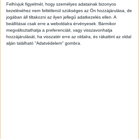
Felhívjuk figyelmét, hogy személyes adatainak bizonyos
A jogszabályok alapján azoknak az állami,
kezeléséhez nem feltétlenül szükséges az Ön hozzájárulása, de
politikai vezetőknek, akiknek megszűnik a
jogában áll tiltakozni az ilyen jellegű adatkezelés ellen. A
beállításai csak erre a weboldalra érvényesek. Bármikor
megbízatása, juttatás jár. Ennek mértéke attól
megváltoztathatja a preferenciáit, vagy visszavonhatja
függ, hogy mennyi ideig voltak miniszterek, vagy
hozzájárulását, ha visszatér erre az oldalra, és rákattint az oldal
államtitkárok – mondta a miniszterelnök. Magyar
alján található "Adatvédelem" gombra.
Péter, a sajtótájékoztatón felszólította a távozó
politikusokat, köztük Rogán Antalt és Lázár
Jánost “és a többieket” is, “akik tönkretették az
országunkat, eladósították”, hogy ne tervezzék
felvenni ezt a pénzt.
A BudapestKörnyéke.hu
hírportál legfrissebb híreit ide kattintva éred el!
A Facebookon már 700 ezernél is többen követik
a portáljainkat, köszönjük, hogy most te is
minket olvasol!