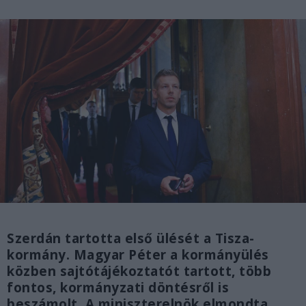
Szerdán tartotta első ülését a Tisza-
kormány. Magyar Péter a kormányülés
közben sajtótájékoztatót tartott, több
fontos, kormányzati döntésről is
beszámolt. A miniszterelnök elmondta,