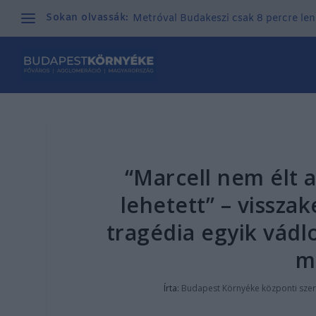
Sokan olvassák:
Metróval Budakeszi csak 8 percre len
“Marcell nem élt 
lehetett” – vissza
tragédia egyik vádlo
m
Írta:
Budapest Környéke központi sze