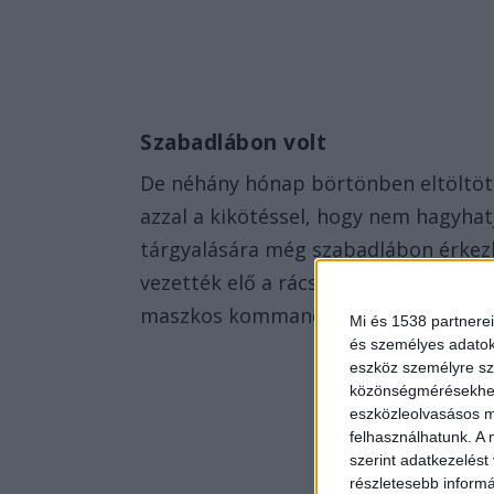
Szabadlábon volt
De néhány hónap börtönben eltöltöt
azzal a kikötéssel, hogy nem hagyhatj
tárgyalására még szabadlábon érkezh
vezették elő a rácsok mögül a Fővár
maszkos kommandósai.
Mi és 1538 partnerei
és személyes adatoka
eszköz személyre sz
közönségmérésekhez 
eszközleolvasásos mó
felhasználhatunk. A 
szerint adatkezelést
részletesebb informác