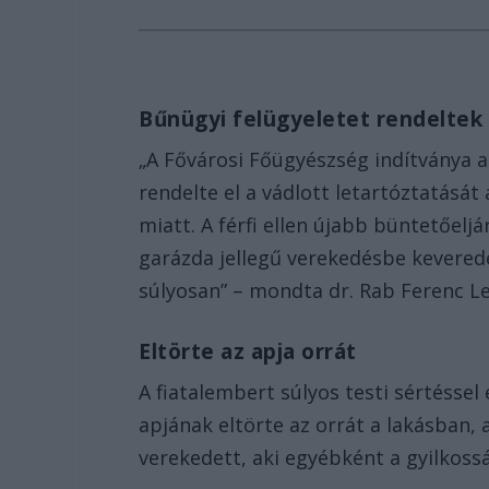
Bűnügyi felügyeletet rendeltek 
„A Fővárosi Főügyészség indítványa a
rendelte el a vádlott letartóztatásá
miatt. A férfi ellen újabb büntetőelj
garázda jellegű verekedésbe kevered
súlyosan” – mondta dr. Rab Ferenc Le
Eltörte az apja orrát
A fiatalembert súlyos testi sértésse
apjának eltörte az orrát a lakásban, a
verekedett, aki egyébként a gyilkoss