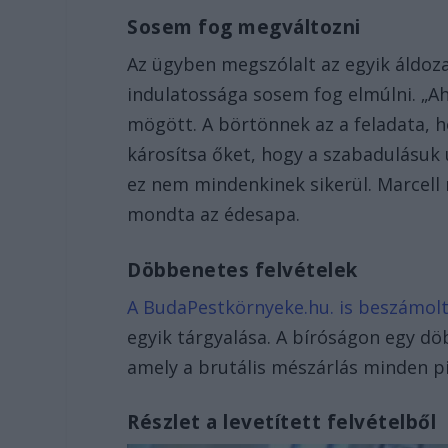
Sosem fog megváltozni
Az ügyben megszólalt az egyik áldozat
indulatossága sosem fog elmúlni. „Ah
mögött. A börtönnek az a feladata, h
károsítsa őket, hogy a szabadulásuk 
ez nem mindenkinek sikerül. Marcell 
mondta az édesapa.
Döbbenetes felvételek
A BudaPestkörnyeke.hu. is beszámolt
egyik tárgyalása. A bíróságon egy döb
amely a brutális mészárlás minden pil
Részlet a levetített felvételből