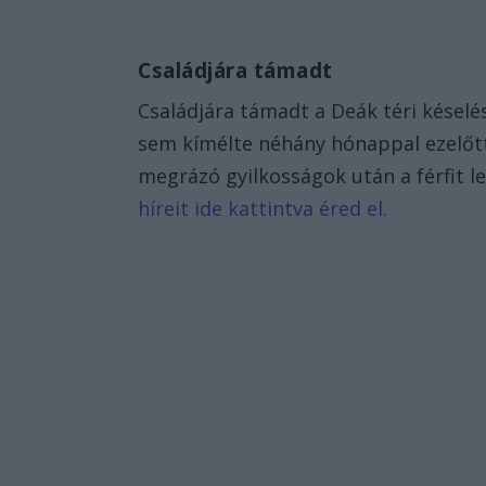
Családjára támadt
Családjára támadt a Deák téri késelés
sem kímélte néhány hónappal ezelőtt.
megrázó gyilkosságok után a férfit l
híreit ide kattintva éred el.