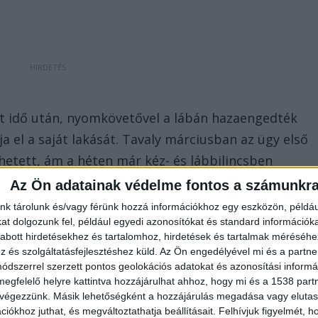
t idő után, nyomkövetővel a lábán hazaengedték
a el a saját lakását. Tavaly márciusban az ügy első
etett, ám a héten már kéz- és lábbilincsben
osi Törvényszék épületébe a büntetés-végrehajtás
Az Ön adatainak védelme fontos a számunkr
nk tárolunk és/vagy férünk hozzá információkhoz egy eszközön, példáu
t dolgozunk fel, például egyedi azonosítókat és standard információk
abott hirdetésekhez és tartalomhoz, hirdetések és tartalmak méréséhe
és szolgáltatásfejlesztéshez küld.
Az Ön engedélyével mi és a partne
dszerrel szerzett pontos geolokációs adatokat és azonosítási informác
megfelelő helyre kattintva hozzájárulhat ahhoz, hogy mi és a 1538 partne
 végezzünk. Másik lehetőségként a hozzájárulás megadása vagy elutasí
iókhoz juthat, és megváltoztathatja beállításait.
Felhívjuk figyelmét, 