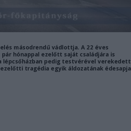
elés másodrendű vádlottja. A 22 éves
, pár hónappal ezelőtt saját családjára is
, a lépcsőházban pedig testvérével verekedett
 ezelőtti tragédia egyik áldozatának édesapja