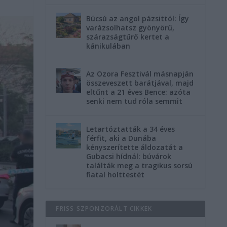
Búcsú az angol pázsittól: Így
varázsolhatsz gyönyörű,
szárazságtűrő kertet a
kánikulában
Az Ozora Fesztivál másnapján
összeveszett barátjával, majd
eltűnt a 21 éves Bence: azóta
senki nem tud róla semmit
Letartóztatták a 34 éves
férfit, aki a Dunába
kényszerítette áldozatát a
Gubacsi hídnál: búvárok
találták meg a tragikus sorsú
fiatal holttestét
FRISS SZPONZORÁLT CIKKEK