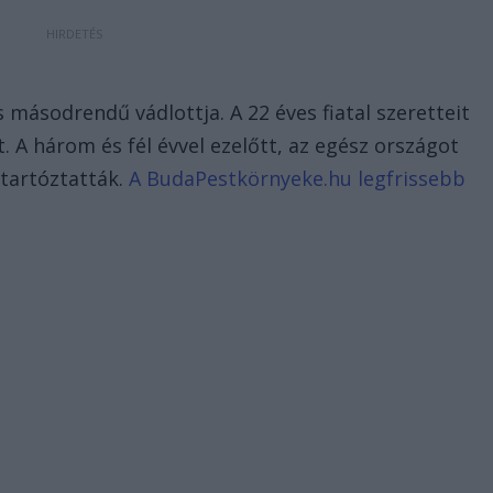
 másodrendű vádlottja. A 22 éves fiatal szeretteit
 A három és fél évvel ezelőtt, az egész országot
etartóztatták.
A BudaPestkörnyeke.hu legfrissebb