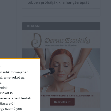
többen próbálják ki a hangterápiát
REKLÁM
a
l sütik formájában,
at, amelyeket az
z,
reink
iókat is
reink a fent leírtak
tása előtt
hogy személyes