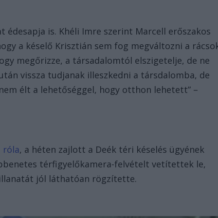
 édesapja is. Khéli Imre szerint Marcell erőszakos
ogy a késelő Krisztián sem fog megváltozni a rácso
ogy megőrizze, a társadalomtól elszigetelje, de ne
után vissza tudjanak illeszkedni a társdalomba, de
nem élt a lehetőséggel, hogy otthon lehetett” –
 róla
, a héten zajlott a Deék téri késelés ügyének
benetes térfigyelőkamera-felvételt vetítettek le,
lanatát jól láthatóan rögzítette.