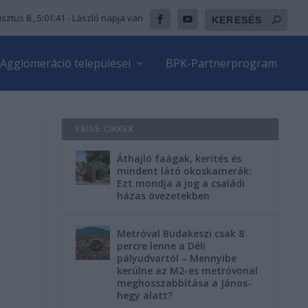
sztus 8., 5:01:43
- László napja van
Agglomeráció települései
BPK-Partnerprogram
FRISS CIKKEK
Áthajló faágak, kerítés és
mindent látó okoskamerák:
Ezt mondja a jog a családi
házas övezetekben
Metróval Budakeszi csak 8
percre lenne a Déli
pályudvartól – Mennyibe
kerülne az M2-es metróvonal
meghosszabbítása a János-
hegy alatt?