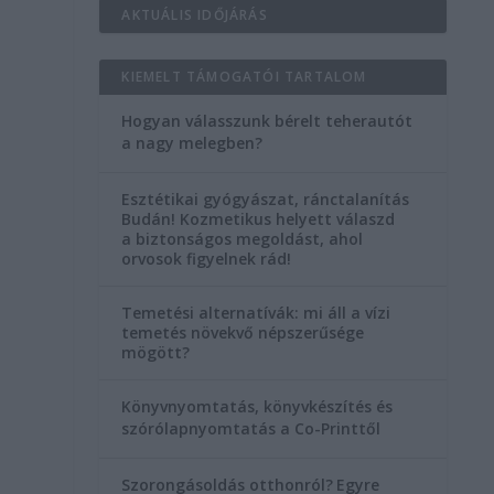
AKTUÁLIS IDŐJÁRÁS
KIEMELT TÁMOGATÓI TARTALOM
Hogyan válasszunk bérelt teherautót
a nagy melegben?
Esztétikai gyógyászat, ránctalanítás
Budán! Kozmetikus helyett válaszd
a biztonságos megoldást, ahol
orvosok figyelnek rád!
Temetési alternatívák: mi áll a vízi
temetés növekvő népszerűsége
mögött?
Könyvnyomtatás, könyvkészítés és
szórólapnyomtatás a Co-Printtől
Szorongásoldás otthonról?
Egyre