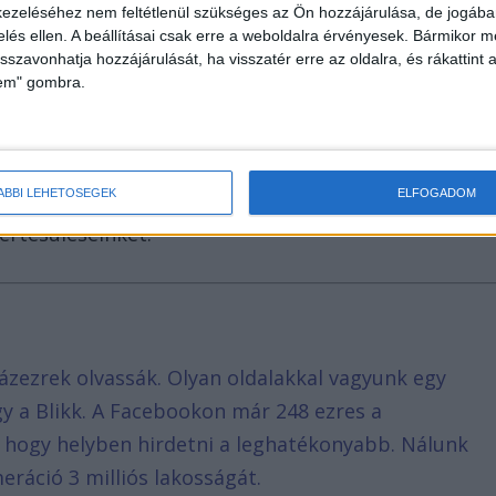
ezeléséhez nem feltétlenül szükséges az Ön hozzájárulása, de jogában 
zelés ellen. A beállításai csak erre a weboldalra érvényesek. Bármikor m
isszavonhatja hozzájárulását, ha visszatér erre az oldalra, és rákattint a
lem" gombra.
tartóztatását, mert brutálisan bántalmazta a
ÁBBI LEHETŐSÉGEK
ELFOGADOM
solatban a
Blikk
megkereste a Fővárosi
értesüléseinket.
ázezrek olvassák. Olyan oldalakkal vagyunk egy
agy a Blikk. A Facebookon már 248 ezres a
, hogy helyben hirdetni a leghatékonyabb. Nálunk
eráció 3 milliós lakosságát.