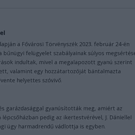
el
lapján a Fővárosi Törvényszék 2023. február 24-én
t a bűnügyi felügyelet szabályainak súlyos megsértés
árások indultak, mivel a megalapozott gyanú szerint
ett, valamint egy hozzátartozóját bántalmazta
vente helyettes szóvivő.
l és garázdasággal gyanúsították meg, amiért az
 lépcsőházban pedig az ikertestvérével, J. Dániellel
ági ügy harmadrendű vádlottja is egyben.