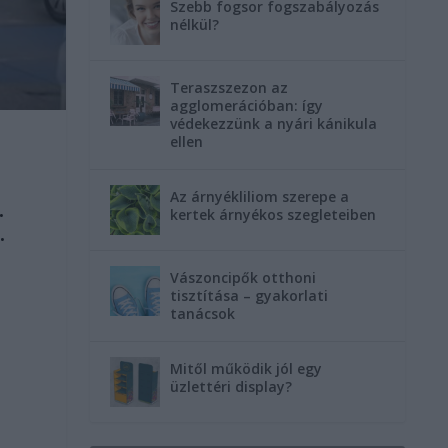
Szebb fogsor fogszabályozás
nélkül?
Teraszszezon az
agglomerációban: így
védekezzünk a nyári kánikula
ellen
Az árnyékliliom szerepe a
.
kertek árnyékos szegleteiben
.
Vászoncipők otthoni
tisztítása – gyakorlati
tanácsok
Mitől működik jól egy
üzlettéri display?