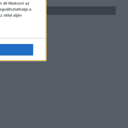
áll tiltakozni az
egváltoztathatja a
z oldal alján