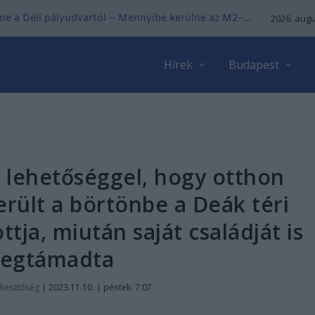
ne a Déli pályudvartól – Mennyibe kerülne az M2-...
2026. augu
Hírek
Budapest
a lehetőséggel, hogy otthon
került a börtönbe a Deák téri
ttja, miután saját családját is
egtámadta
rkesztőség
|
2023.11.10. | péntek: 7:07