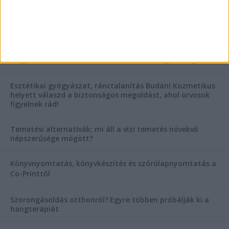
AKTUÁLIS IDŐJÁRÁS
KIEMELT TÁMOGATÓI TARTALOM
Hogyan válasszunk bérelt teherautót a nagy melegben?
Esztétikai gyógyászat, ránctalanítás Budán! Kozmetikus
helyett válaszd a biztonságos megoldást, ahol orvosok
figyelnek rád!
Temetési alternatívák: mi áll a vízi temetés növekvő
népszerűsége mögött?
Könyvnyomtatás, könyvkészítés és szórólapnyomtatás a
Co-Printtől
Szorongásoldás otthonról?
Egyre többen próbálják ki a
hangterápiát