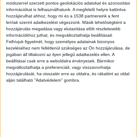
módszerrel szerzett pontos geolokációs adatokat és azonosítási
A belföldi és a nemzetközi jegyértékesítés és az
információkat is felhasználhatunk. A megfelelő helyre kattintva
ügyfélszolgálat az Utascentrumban lesz
hozzájárulhat ahhoz, hogy mi és a 1538 partnereink a fent
elérhető, augusztus 25-től szeptember 20-ig az
leírtak szerint adatkezelést végezzünk. Másik lehetőségként a
hozzájárulás megadása vagy elutasítása előtt részletesebb
aluljáró szint felől lesz megközelíthető –
információkhoz juthat, és megváltoztathatja beállításait.
kiépített biztonságos, fedett folyosón keresztül.
Felhívjuk figyelmét, hogy személyes adatainak bizonyos
kezeléséhez nem feltétlenül szükséges az Ön hozzájárulása, de
Valamennyi jelenlegi Utascentrum szolgáltatás
jogában áll tiltakozni az ilyen jellegű adatkezelés ellen. A
elérhető marad, így a csoportos utazások
beállításai csak erre a weboldalra érvényesek. Bármikor
megváltoztathatja a preferenciáit, vagy visszavonhatja
szervezése és a jegyátvétel is biztosított lesz.
A
hozzájárulását, ha visszatér erre az oldalra, és rákattint az oldal
Budapest és Környéke hírportál legfrissebb
alján található "Adatvédelem" gombra.
híreit ide kattintva éred el! A Facebookon már
252 ezernél is többen követnek minket.