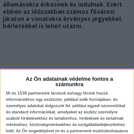
állomásokra érkeznek és indulnak. Ezért
ebben az időszakban számos fővárosi
járaton a vonatokra érvényes jegyekkel,
bérletekkel is lehet utazni.
Az Ön adatainak védelme fontos a
számunkra
Mi és 1538 partnereink tárolunk és/vagy férünk hozzá
információkhoz egy eszközön, például sütik formájában, és
személyes adatokat dolgozunk fel, például egyedi azonosítókat
és standard információkat, amelyeket az eszköz személyre
szabott hirdetésekhez és tartalomhoz, hirdetések és tartalmak
méréséhez, közönségmérésekhez és szolgáltatásfejlesztéshez
Használják az Utascentrumot
küld.
Az Ön engedélyével mi és a partnereink eszközleolvasásos