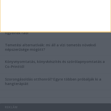
KIEMELT TÁMOGATÓI TARTALOM
Hogyan válasszunk bérelt teherautót a nagy melegben?
Esztétikai gyógyászat, ránctalanítás Budán! Kozmetikus
helyett válaszd a biztonságos megoldást, ahol orvosok
figyelnek rád!
Temetési alternatívák: mi áll a vízi temetés növekvő
népszerűsége mögött?
Könyvnyomtatás, könyvkészítés és szórólapnyomtatás a
Co-Printtől
Szorongásoldás otthonról?
Egyre többen próbálják ki a
hangterápiát
REKLÁM