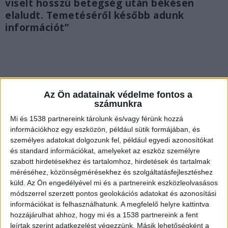
viselt hosszú betegség után békésen
elaludt. Temetéséről később adunk
információt”
Az Ön adatainak védelme fontos a
számunkra
Mi és 1538 partnereink tárolunk és/vagy férünk hozzá
információkhoz egy eszközön, például sütik formájában, és
személyes adatokat dolgozunk fel, például egyedi azonosítókat
és standard információkat, amelyeket az eszköz személyre
szabott hirdetésekhez és tartalomhoz, hirdetések és tartalmak
méréséhez, közönségmérésekhez és szolgáltatásfejlesztéshez
küld.
Az Ön engedélyével mi és a partnereink eszközleolvasásos
módszerrel szerzett pontos geolokációs adatokat és azonosítási
Egy éve kért segítséget
információkat is felhasználhatunk. A megfelelő helyre kattintva
hozzájárulhat ahhoz, hogy mi és a 1538 partnereink a fent
Egy évvel ezelőtt jött a szomorú hír, hogy az
leírtak szerint adatkezelést végezzünk. Másik lehetőségként a