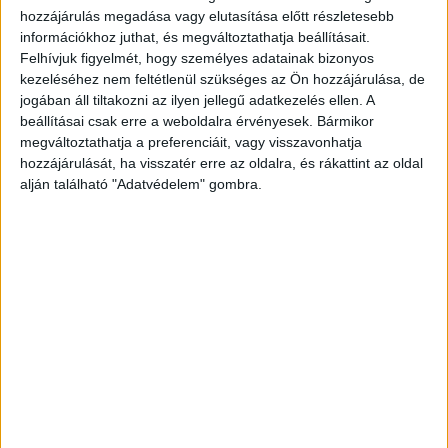
életéért küzd a világ egyik legismertebb
hozzájárulás megadása vagy elutasítása előtt részletesebb
információkhoz juthat, és megváltoztathatja beállításait.
életmentője, akiért az egész ország megmozdult,
Felhívjuk figyelmét, hogy személyes adatainak bizonyos
hogy mielőbb felépüljön. Lehoczki Lászlót akkor
kezeléséhez nem feltétlenül szükséges az Ön hozzájárulása, de
a debreceni klinikán ápolták. „Közel 60 kilót
jogában áll tiltakozni az ilyen jellegű adatkezelés ellen. A
beállításai csak erre a weboldalra érvényesek. Bármikor
fogytam le az elmúlt hónapokban, most
megváltoztathatja a preferenciáit, vagy visszavonhatja
erősítenek a friss vérrel, mert úgy néz ki,
hozzájárulását, ha visszatér erre az oldalra, és rákattint az oldal
alján található "Adatvédelem" gombra.
pénteken műtenek. Nagyon jólesett, hogy szinte
az egész ország megmozdult értem, még a török
nagykövetség is, amiért köszönet mindenkinek.
Törökországban még mindig jó szívvel
gondolnak rám, amiért Hope kutyámmal
megmentettem egy kislány életét” – nyilatkozta
akkor a Blikknek Lehoczki, Mancs egykori
gazdája.