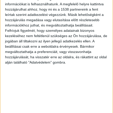
felvételek, amelyek szerint Kőbánya-Kispesten
információkat is felhasználhatunk. A megfelelő helyre kattintva
vesztegel a MÁV által hétfőn bejelentett és
hozzájárulhat ahhoz, hogy mi és a 1538 partnereink a fent
leírtak szerint adatkezelést végezzünk. Másik lehetőségként a
üzembe helyezett Siemens Eurospinter mozdony.
hozzájárulás megadása vagy elutasítása előtt részletesebb
A BudaPestkörnyéke.hu legfrissebb híreit ide
információkhoz juthat, és megváltoztathatja beállításait.
kattintva éred el.
Felhívjuk figyelmét, hogy személyes adatainak bizonyos
kezeléséhez nem feltétlenül szükséges az Ön hozzájárulása, de
jogában áll tiltakozni az ilyen jellegű adatkezelés ellen. A
beállításai csak erre a weboldalra érvényesek. Bármikor
megváltoztathatja a preferenciáit, vagy visszavonhatja
hozzájárulását, ha visszatér erre az oldalra, és rákattint az oldal
alján található "Adatvédelem" gombra.