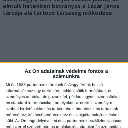
elmúlt hetekben botrányos a Lázár János
tárcája alá tartozó társaság működése.
Az Ön adatainak védelme fontos a
számunkra
Mi és 1538 partnereink tárolunk és/vagy férünk hozzá
információkhoz egy eszközön, például sütik formájában, és
személyes adatokat dolgozunk fel, például egyedi azonosítókat
és standard információkat, amelyeket az eszköz személyre
Megállt a vonat
szabott hirdetésekhez és tartalomhoz, hirdetések és tartalmak
méréséhez, közönségmérésekhez és szolgáltatásfejlesztéshez
A közösségi médiában kezdtek terjedni azok a
küld.
Az Ön engedélyével mi és a partnereink eszközleolvasásos
módszerrel szerzett pontos geolokációs adatokat és azonosítási