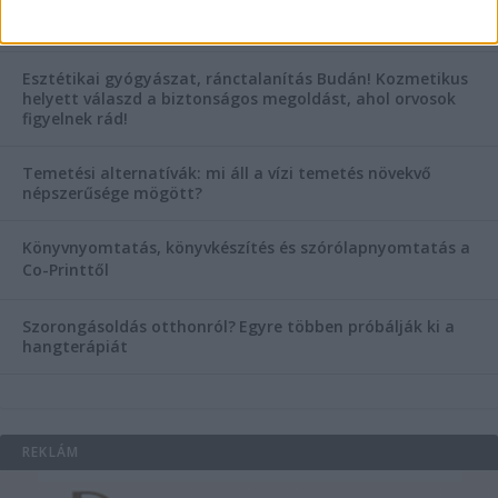
Hogyan válasszunk bérelt teherautót a nagy melegben?
Esztétikai gyógyászat, ránctalanítás Budán! Kozmetikus
helyett válaszd a biztonságos megoldást, ahol orvosok
figyelnek rád!
Temetési alternatívák: mi áll a vízi temetés növekvő
népszerűsége mögött?
Könyvnyomtatás, könyvkészítés és szórólapnyomtatás a
Co-Printtől
Szorongásoldás otthonról?
Egyre többen próbálják ki a
hangterápiát
REKLÁM