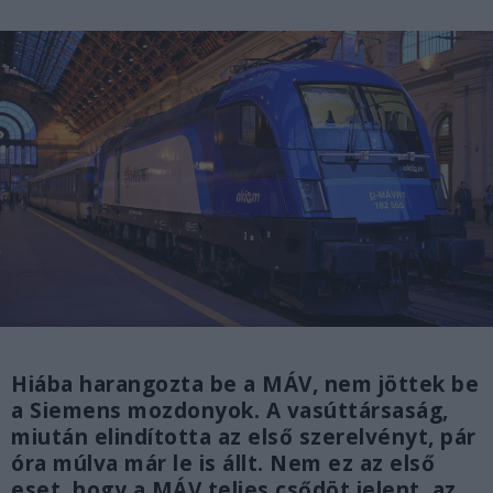
Hiába harangozta be a MÁV, nem jöttek be
a Siemens mozdonyok. A vasúttársaság,
miután elindította az első szerelvényt, pár
óra múlva már le is állt. Nem ez az első
eset, hogy a MÁV teljes csődöt jelent, az