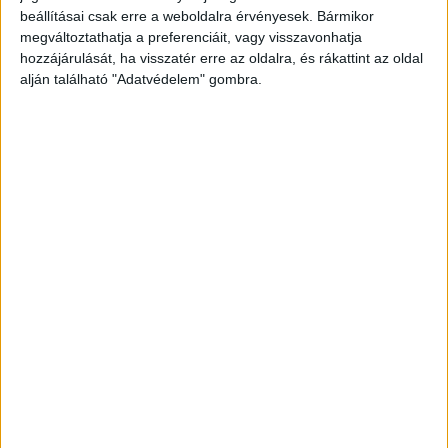
M6-os autópályán csütörtök délután, miután az
beállításai csak erre a weboldalra érvényesek. Bármikor
megváltoztathatja a preferenciáit, vagy visszavonhatja
őket szállító teherautó lecsúszott az útról. A
hozzájárulását, ha visszatér erre az oldalra, és rákattint az oldal
Katasztrófavédelem tájékoztatása szerint a
alján található "Adatvédelem" gombra.
pótkocsi megbillent, és 60, kalodákba rendezett
acetiléngáz-palack esett le és szóródott szét a
sztrádán.
A Budapest és Környéke hírportál
legfrissebb híreit ide kattintva éred el! A
Facebookon már 252 ezernél is többen követnek
minket.