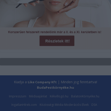
Kiadja a
| Minden jog fenntartva!
Like Company Kft
BudaPestkörnyéke.hu
Impresszum
Médiaajánlat
Kékvillogó.hu
BalatonKörnyéke.hu
IngatlanHírek.com
Közösségi Média Moderációs Elvek
DSA