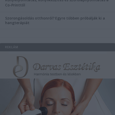
Co-Printtől
Szorongásoldás otthonról?
Egyre többen próbálják ki a
hangterápiát
REKLÁM