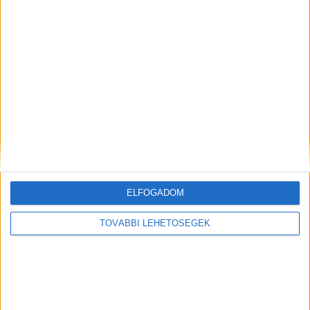
A helyszínen készült videó a mentésről
ELFOGADOM
TOVÁBBI LEHETŐSÉGEK
Kiemelt kép: részlet a videóból – Forrás:
Facebook/Katasztrófavédelem