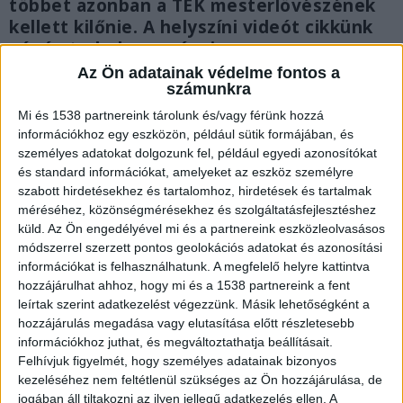
többet azonban a TEK mesterlövészének
kellett kilőnie. A helyszíni videót cikkünk
végén tudod megnézni.
Az Ön adatainak védelme fontos a
számunkra
Mi és 1538 partnereink tárolunk és/vagy férünk hozzá
információkhoz egy eszközön, például sütik formájában, és
személyes adatokat dolgozunk fel, például egyedi azonosítókat
és standard információkat, amelyeket az eszköz személyre
szabott hirdetésekhez és tartalomhoz, hirdetések és tartalmak
méréséhez, közönségmérésekhez és szolgáltatásfejlesztéshez
küld.
Az Ön engedélyével mi és a partnereink eszközleolvasásos
módszerrel szerzett pontos geolokációs adatokat és azonosítási
információkat is felhasználhatunk. A megfelelő helyre kattintva
hozzájárulhat ahhoz, hogy mi és a 1538 partnereink a fent
leírtak szerint adatkezelést végezzünk. Másik lehetőségként a
hozzájárulás megadása vagy elutasítása előtt részletesebb
információkhoz juthat, és megváltoztathatja beállításait.
Kigyulladt gázpalackok
Felhívjuk figyelmét, hogy személyes adatainak bizonyos
kezeléséhez nem feltétlenül szükséges az Ön hozzájárulása, de
Több gázpalack gyulladt ki és szóródott szét az
jogában áll tiltakozni az ilyen jellegű adatkezelés ellen. A