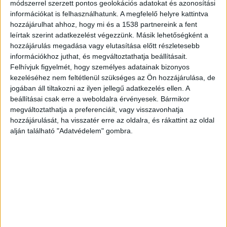
A
munkaruha
esetében a szabványok pontosan
módszerrel szerzett pontos geolokációs adatokat és azonosítási
információkat is felhasználhatunk. A megfelelő helyre kattintva
meghatározzák, milyen követelményeknek kell
hozzájárulhat ahhoz, hogy mi és a 1538 partnereink a fent
megfelelniük az adott felhasználási terület
leírtak szerint adatkezelést végezzünk. Másik lehetőségként a
alapján. Például:
hozzájárulás megadása vagy elutasítása előtt részletesebb
információkhoz juthat, és megváltoztathatja beállításait.
Felhívjuk figyelmét, hogy személyes adatainak bizonyos
EN ISO 13688
– Általános követelmények a
kezeléséhez nem feltétlenül szükséges az Ön hozzájárulása, de
jogában áll tiltakozni az ilyen jellegű adatkezelés ellen. A
védőruházattal szemben: Meghatározza az
beállításai csak erre a weboldalra érvényesek. Bármikor
ergonómiára, méretezésre, anyagbiztonságra és
megváltoztathatja a preferenciáit, vagy visszavonhatja
hozzájárulását, ha visszatér erre az oldalra, és rákattint az oldal
jelölésre vonatkozó előírásokat, amelyek minden
alján található "Adatvédelem" gombra.
típusú munkaruhára érvényesek. Ez a szabvány
önmagában nem védelmi kategória, hanem az
alap, amelyre a többi védelmi szabvány épül.
EN ISO 11611 és EN ISO 11612
– Hő- és lángálló
ruházat: Elsősorban hegesztésnél, fémipari