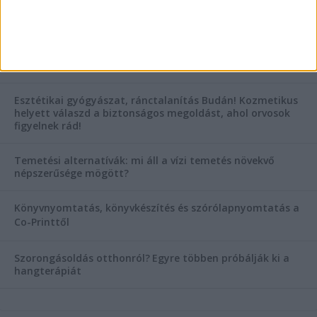
KIEMELT TÁMOGATÓI TARTALOM
Hogyan válasszunk bérelt teherautót a nagy melegben?
Esztétikai gyógyászat, ránctalanítás Budán! Kozmetikus
helyett válaszd a biztonságos megoldást, ahol orvosok
figyelnek rád!
Temetési alternatívák: mi áll a vízi temetés növekvő
népszerűsége mögött?
Könyvnyomtatás, könyvkészítés és szórólapnyomtatás a
Co-Printtől
Szorongásoldás otthonról?
Egyre többen próbálják ki a
hangterápiát