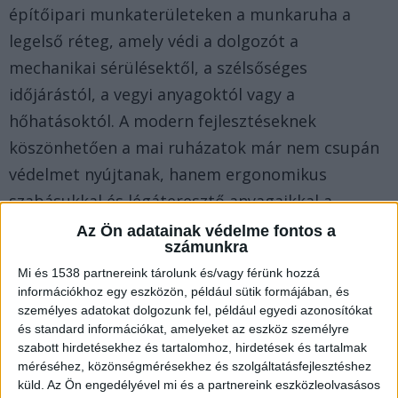
építőipari munkaterületeken a munkaruha a
legelső réteg, amely védi a dolgozót a
mechanikai sérülésektől, a szélsőséges
időjárástól, a vegyi anyagoktól vagy a
hőhatásoktól. A modern fejlesztéseknek
köszönhetően a mai ruházatok már nem csupán
védelmet nyújtanak, hanem ergonomikus
szabásukkal és légáteresztő anyagaikkal a
hosszú műszakok során is kényelmes viseletet
Az Ön adatainak védelme fontos a
számunkra
jelentenek.
Mi és 1538 partnereink tárolunk és/vagy férünk hozzá
információkhoz egy eszközön, például sütik formájában, és
Hogyan támogatja a munkaruha a
személyes adatokat dolgozunk fel, például egyedi azonosítókat
biztonságos munkavégzést és milyen
és standard információkat, amelyeket az eszköz személyre
szabványok vonatkoznak rá?
szabott hirdetésekhez és tartalomhoz, hirdetések és tartalmak
méréséhez, közönségmérésekhez és szolgáltatásfejlesztéshez
küld.
Az Ön engedélyével mi és a partnereink eszközleolvasásos