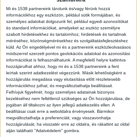
hőleadás elengedhetetlen ebben a
Mi és 1538 partnereink tárolunk és/vagy férünk hozzá
munkafolyamatban.
információkhoz egy eszközön, például sütik formájában, és
személyes adatokat dolgozunk fel, például egyedi azonosítókat
és standard információkat, amelyeket az eszköz személyre
A lánc kenésének elmulasztása gyorsan a
szabott hirdetésekhez és tartalomhoz, hirdetések és tartalmak
teljesítmény csökkenéséhez, sőt, végső soron
méréséhez, közönségmérésekhez és szolgáltatásfejlesztéshez
küld.
Az Ön engedélyével mi és a partnereink eszközleolvasásos
költséges javításokhoz vezethet.
módszerrel szerzett pontos geolokációs adatokat és azonosítási
információkat is felhasználhatunk. A megfelelő helyre kattintva
hozzájárulhat ahhoz, hogy mi és a 1538 partnereink a fent
Hogyan segítenek a kenőanyagok?
leírtak szerint adatkezelést végezzünk. Másik lehetőségként a
hozzájárulás megadása vagy elutasítása előtt részletesebb
A láncfűrészek folyamatos magas terhelésnek
információkhoz juthat, és megváltoztathatja beállításait.
Felhívjuk figyelmét, hogy személyes adatainak bizonyos
vannak kitéve minden használatkor. A nagy
kezeléséhez nem feltétlenül szükséges az Ön hozzájárulása, de
fordulatszám, a keletkező hő és a mechanikai
jogában áll tiltakozni az ilyen jellegű adatkezelés ellen. A
beállításai csak erre a weboldalra érvényesek. Bármikor
igénybevétel mind kihívást jelentenek,
megváltoztathatja a preferenciáit, vagy visszavonhatja
amelyekkel megfelelő kenéssel kell szembenézni.
hozzájárulását, ha visszatér erre az oldalra, és rákattint az oldal
alján található "Adatvédelem" gombra.
A
Hungarolube-nál kapható Stihl olaj
stabil