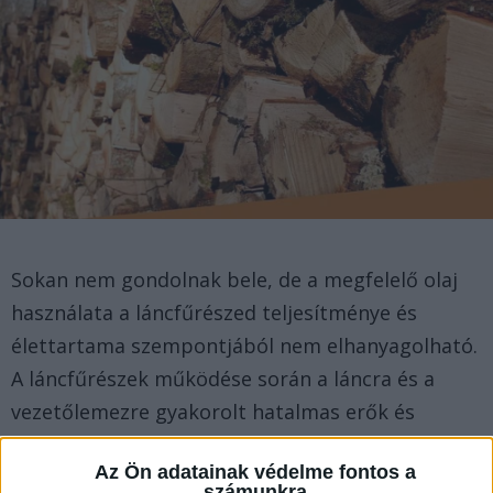
Sokan nem gondolnak bele, de a megfelelő olaj
használata a láncfűrészed teljesítménye és
élettartama szempontjából nem elhanyagolható.
A láncfűrészek működése során a láncra és a
vezetőlemezre gyakorolt hatalmas erők és
súrlódás az eszköz folyamatos igénybevételét
Az Ön adatainak védelme fontos a
jelentik. A súrlódás csökkentése és az egyenletes
számunkra