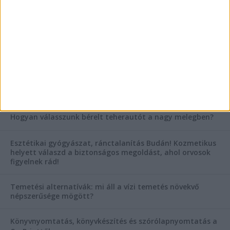
Vászoncipők otthoni tisztítása – gyakorlati
tanácsok
AKTUÁLIS IDŐJÁRÁS
KIEMELT TÁMOGATÓI TARTALOM
Hogyan válasszunk bérelt teherautót a nagy melegben?
Esztétikai gyógyászat, ránctalanítás Budán! Kozmetikus
helyett válaszd a biztonságos megoldást, ahol orvosok
figyelnek rád!
Temetési alternatívák: mi áll a vízi temetés növekvő
népszerűsége mögött?
Könyvnyomtatás, könyvkészítés és szórólapnyomtatás a