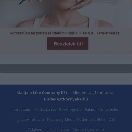
Kiadja a
| Minden jog fenntartva!
Like Company Kft
BudaPestkörnyéke.hu
Impresszum
Médiaajánlat
Kékvillogó.hu
BalatonKörnyéke.hu
IngatlanHírek.com
Közösségi Média Moderációs Elvek
DSA
Adatvédelmi tájékoztató
Cookie tájékoztató